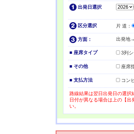
出発日選択
区分選択
片 道
：
出発地
方面：
■ 座席タイプ
3列
■ その他
座席
■ 支払方法
コン
路線結果は翌日出発日の選択
日付が異なる場合は上の【出
い。