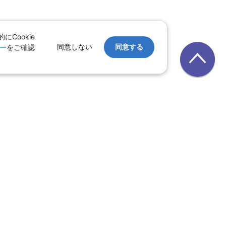
Cookie
同意しない
同意する
ー
をご確認
｜
レンタカー
｜
遊び・体験
テル
ルーズ
｜
鉄道