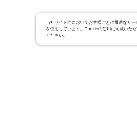
当社サイト内においてお客様ごとに最適なサービ
を使用しています。Cookieの使用に同意い
ください。
日本旅行総合トップ
｜
JR
海
女子旅「たびー
【国内旅行】
季節のおすすめ旅行
｜
人