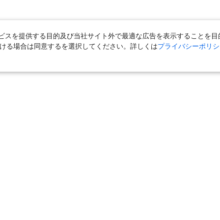
スを提供する目的及び当社サイト外で最適な広告を表示することを目的に
ただける場合は同意するを選択してください。詳しくは
プライバシーポリシ
＋宿泊
｜
国内旅行（ツアー）
｜
旅館・ホテル（宿泊）
｜
高速バス
外旅行（ツアー）
｜
海外航空券
｜
海外ホテル
｜
海外航空券＋海外ホ
ら」
｜
おとなび
｜
海外挙式・ウェディング
｜
ハネムーン
｜
ク
気の定番特集
｜
お得な国内旅行
｜
新幹線の旅