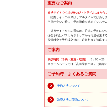
重要なご案内
提携サイト (バス比較なび・トラベルコ) か
・提携サイトの座席はリアルタイムではあり
空席が少ない時に、予約操作を進めてシステ
・提携サイトからの遷移は、片道の予約にな
往復予約はバスぷらざトップから再度検索す
片道料金で予約成立後に、往復料金を適応す
ご案内
取扱時間（予約・変更・取消）：
5：00～26
当ホームページでは「高速乗合バス」（路線
ご予約時 よくあるご質問
Q
予約方法について
Q
決済方法の種類について