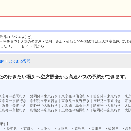
旅行の『バスぷらざ』
ら発券まで！人気の名古屋・福岡・金沢・仙台など全国50社以上の格安高速バスを
ったりシートも5,980円から！
案内
よくある質問
たの行きたい場所へ空席照会から高速バスの予約ができます。
東京発⇒盛岡行き
｜
盛岡発⇒東京行き
｜
東京発⇒仙台行き
｜
仙台発⇒東京行き
｜
東
東京発⇒京都行き
｜
京都発⇒東京行き
｜
東京発⇒長野行き
｜
長野発⇒東京行き
｜
東
大阪発⇒長野行き
｜
長野発⇒大阪行き
｜
大阪発⇒島根行き
｜
島根発⇒大阪行き
｜
大
広島発⇒島根行き
｜
島根発⇒広島行き
｜
広島発⇒福岡行き
｜
福岡発⇒広島行き
｜
大
探す】
・愛知県
・京都府
・大阪府
・兵庫県
・徳島県
・香川県
・愛媛県
・高