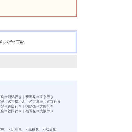
選んで予約可能。
京発⇒新潟行き
｜
新潟発⇒東京行き
京発⇒名古屋行き
｜
名古屋発⇒東京行き
阪発⇒徳島行き
｜
徳島発⇒大阪行き
阪発⇒福岡行き｜
福岡発⇒大阪行き
知県
・広島県
・島根県
・福岡県