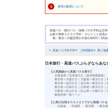
Q
座席の配席について
高速バス・夜行バス・深夜バスの予約は日本
お家で簡単ラクラク予約・クレジット決済か
例：東京―大阪区間が片道4,800円！3列ゆ
高速バス予約TOP
ご利用案内
乗り場
日本旅行・高速バスぷらざならあな
【人気路線から高速バスを探す】
北海道発⇒北海道行き（道内発着路線）
東京発⇒大阪行き
｜
大阪発⇒東京行き
｜
東京発⇒金沢行き
｜
金沢発⇒東京行き
｜
東京発⇒広島行き
｜
広島発⇒東京行き
｜
大阪発⇒松山行き
｜
松山発⇒大阪行き
｜
都道府県一覧ページ
【人気の出発オススメエリアから高速バスを
・北海道
・宮城県
・新潟県
・東京都