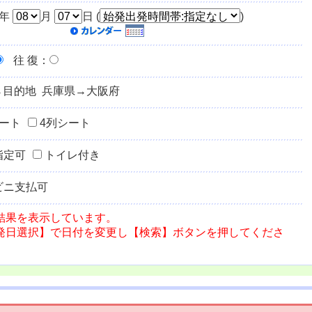
年
月
日 (
)
往 復
：
→目的地 兵庫県→大阪府
シート
4列シート
指定可
トイレ付き
ビニ支払可
結果を表示しています。
発日選択】で日付を変更し【検索】ボタンを押してくださ