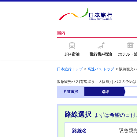
国内
JR+宿泊
飛行機+宿泊
ホテル・
日本旅行トップ
>
高速バス トップ
>
阪急観光
阪急観光バス(有馬温泉－大阪線)｜バスの予約
片道
選択
路線
路線選択
まずは希望の日付
阪急観光
路線名