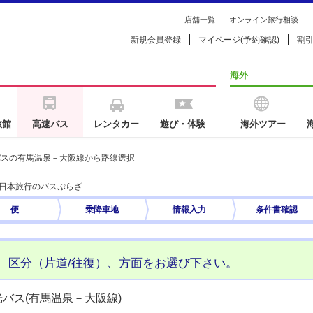
店舗一覧
オンライン旅行相談
新規会員登録
マイページ(予約確認)
割
海外
旅館
高速バス
レンタカー
遊び・体験
海外ツアー
バスの有馬温泉－大阪線から路線選択
は日本旅行のバスぷらざ
便
乗降車地
情報入力
条件書
確認
、区分（片道/往復）、方面をお選び下さい。
バス(有馬温泉－大阪線)