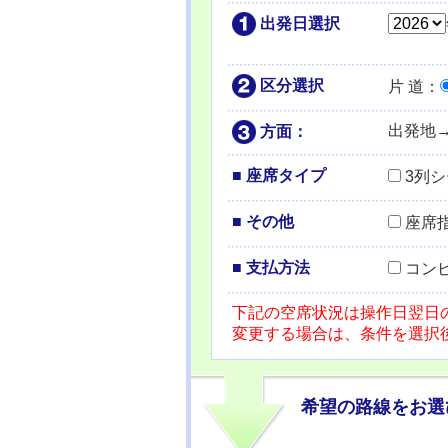
出発日選択
区分選択
片 道
：
出発地
方面：
■ 座席タイプ
3列
■ その他
座席
■ 支払方法
コン
下記の空席状況は操作日翌日
変更する場合は、条件を選択
希望の路線をお