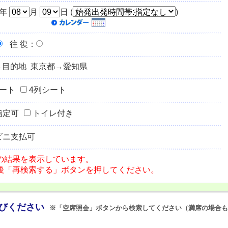
年
月
日 (
)
往 復
：
→目的地 東京都→愛知県
シート
4列シート
指定可
トイレ付き
ビニ支払可
の結果を表示しています。
後「再検索する」ボタンを押してください。
選びください
※「空席照会」ボタンから検索してください（満席の場合も