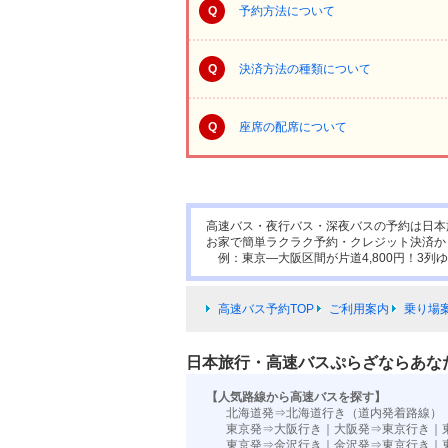
Q
予約方法について
Q
決済方法の種類について
Q
座席の配席について
高速バス・夜行バス・深夜バスの予約は日本
お家で簡単ラクラク予約・クレジット決済か
例：東京―大阪区間が片道4,800円！3列ゆ
高速バス予約TOP
ご利用案内
乗り場
日本旅行・高速バスぷらざならあな
【人気路線から高速バスを探す】
北海道発⇒北海道行き（道内発着路線）
東京発⇒大阪行き
｜
大阪発⇒東京行き
｜
東京発⇒金沢行き
｜
金沢発⇒東京行き
｜