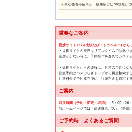
≪主な発着停留所≫ 練馬駅北口/中野駅/バス
重要なご案内
提携サイト (バス比較なび・トラベルコ) か
・提携サイトの座席はリアルタイムではあり
空席が少ない時に、予約操作を進めてシステ
・提携サイトからの遷移は、片道の予約にな
往復予約はバスぷらざトップから再度検索す
片道料金で予約成立後に、往復料金を適応す
ご案内
取扱時間（予約・変更・取消）：
5：00～26
当ホームページでは「高速乗合バス」（路線
ご予約時 よくあるご質問