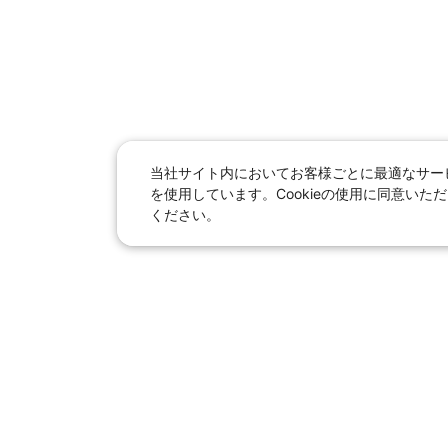
当社サイト内においてお客様ごとに最適なサービ
を使用しています。Cookieの使用に同意い
ください。
日本旅行総合トップ
｜
JR
海
女子旅「たびー