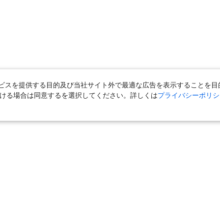
スを提供する目的及び当社サイト外で最適な広告を表示することを目的に
ただける場合は同意するを選択してください。詳しくは
プライバシーポリシ
＋宿泊
｜
国内旅行（ツアー）
｜
旅館・ホテル（宿泊）
｜
高速バス
外旅行（ツアー）
｜
海外航空券
｜
海外ホテル
｜
海外航空券＋海外ホ
ら」
｜
おとなび
｜
海外挙式・ウェディング
｜
ハネムーン
｜
ク