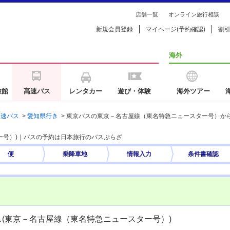
店舗一覧
オンライン旅行相談
新規会員登録
マイページ(予約確認)
割
海外
旅館
高速バス
レンタカー
遊び・体験
海外ツアー
高速バス
>
愛知県行き
>
東京バスの東京－名古屋線（東名特急ニュースター号）か
ー号）)｜バスの予約は日本旅行のバスぷらざ
便
乗降車地
情報入力
条件書
確認
ス(東京－名古屋線（東名特急ニュースター号）)