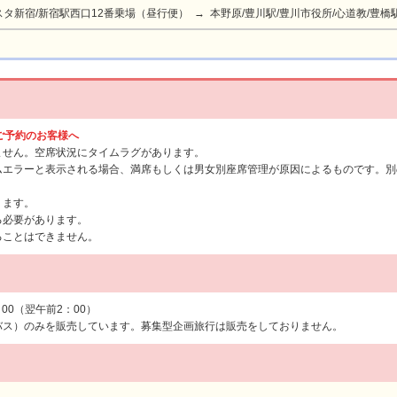
タ新宿/新宿駅西口12番乗場（昼行便） → 本野原/豊川駅/豊川市役所/心道教/豊橋駅
らご予約のお客様へ
ません。空席状況にタイムラグがあります。
ムエラーと表示される場合、満席もしくは男女別座席管理が原因によるものです。別
ります。
る必要があります。
ることはできません。
：00（翌午前2：00）
バス）のみを販売しています。募集型企画旅行は販売をしておりません。