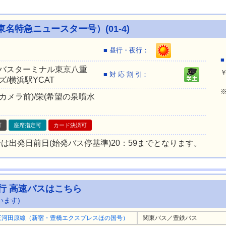
名特急ニュースター号）(01-4)
■ 昼行・夜行：
■
（バスターミナル東京八重
■ 対 応 割 引：
ズ/横浜駅YCAT
カメラ前)/栄(希望の泉噴水
可
座席指定可
カード決済可
は出発日前日(始発バス停基準)20：59までとなります。
行 高速バスはこちら
います)
三河田原線（新宿・豊橋エクスプレスほの国号）
関東バス／豊鉄バス