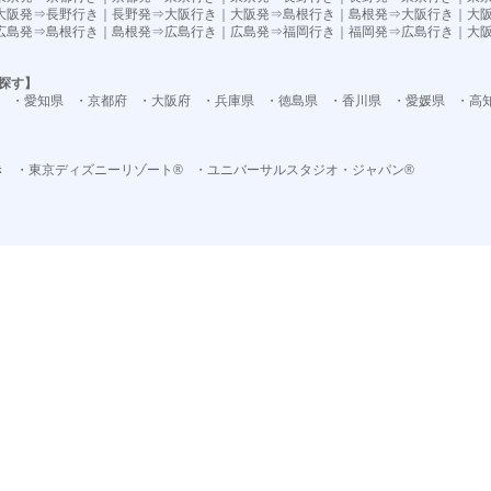
大阪発⇒長野行き
｜
長野発⇒大阪行き
｜
大阪発⇒島根行き
｜
島根発⇒大阪行き
｜
大
広島発⇒島根行き
｜
島根発⇒広島行き
｜
広島発⇒福岡行き
｜
福岡発⇒広島行き
｜
大
探す】
・愛知県
・京都府
・大阪府
・兵庫県
・徳島県
・香川県
・愛媛県
・高
き
・東京ディズニーリゾート®
・ユニバーサルスタジオ・ジャパン®