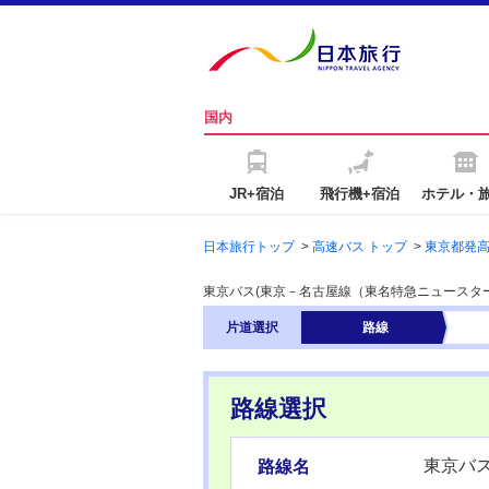
国内
JR+宿泊
飛行機+宿泊
ホテル・
日本旅行トップ
>
高速バス トップ
>
東京都発
東京バス(東京－名古屋線（東名特急ニュースタ
片道
選択
路線
路線選択
東京バ
路線名