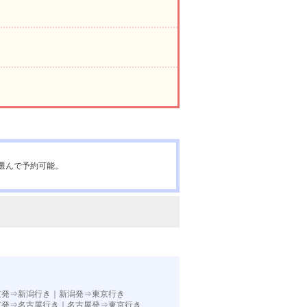
選んで予約可能。
京発⇒新潟行き
｜
新潟発⇒東京行き
京発⇒名古屋行き
｜
名古屋発⇒東京行き