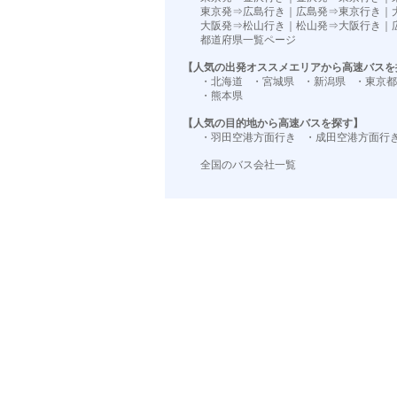
東京発⇒広島行き
｜
広島発⇒東京行き
｜
大阪発⇒松山行き
｜
松山発⇒大阪行き
｜
都道府県一覧ページ
【人気の出発オススメエリアから高速バスを
・北海道
・宮城県
・新潟県
・東京都
・熊本県
【人気の目的地から高速バスを探す】
・羽田空港方面行き
・成田空港方面行
全国のバス会社一覧