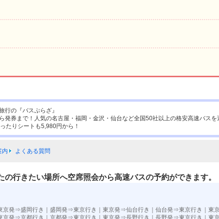
旅行の『バスぷらざ』
ら発券まで！人気の名古屋・福岡・金沢・仙台など全国50社以上の格安高速バスを
ったりシートも5,980円から！
案内
よくある質問
たの行きたい場所へ空席照会から高速バスの予約ができます。
東京発⇒盛岡行き
｜
盛岡発⇒東京行き
｜
東京発⇒仙台行き
｜
仙台発⇒東京行き
｜
東
東京発⇒京都行き
｜
京都発⇒東京行き
｜
東京発⇒長野行き
｜
長野発⇒東京行き
｜
東