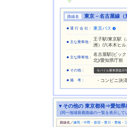
東京－名古屋線（東
路線名
東京バス
■ 運 行 会 社：
王子駅/東京駅
■ 主な乗車地：
洲）/六本木ヒル
名古屋駅(ビック
■ 主な降車地：
北)/愛知県庁前
■ その他：
モバイル乗車票提示
■ 備 考：
・コンビニ決済
▼その他の 東京都発⇒愛知県
(同一地域発着路線の一覧を表示して
路線名／
練馬・中野・新宿－豊川・豊橋・