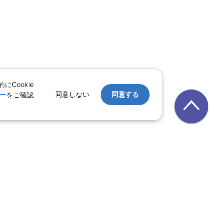
Cookie
同意しない
同意する
ー
をご確認
｜
レンタカー
｜
遊び・体験
テル
ルーズ
｜
鉄道