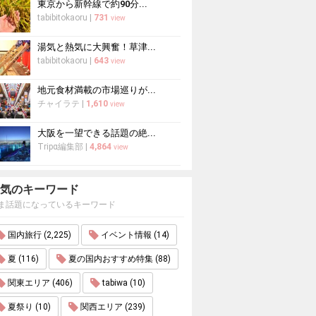
東京から新幹線で約90分...
tabibitokaoru
|
731
view
湯気と熱気に大興奮！草津...
tabibitokaoru
|
643
view
地元食材満載の市場巡りが...
チャイラテ
|
1,610
view
大阪を一望できる話題の絶...
Tripα編集部
|
4,864
view
気のキーワード
ま話題になっているキーワード
国内旅行 (2,225)
イベント情報 (14)
夏 (116)
夏の国内おすすめ特集 (88)
関東エリア (406)
tabiwa (10)
夏祭り (10)
関西エリア (239)