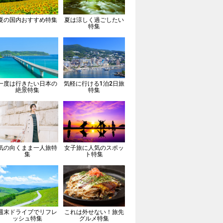
夏の国内おすすめ特集
夏は涼しく過ごしたい
特集
一度は行きたい日本の
気軽に行ける1泊2日旅
絶景特集
特集
気の向くまま一人旅特
女子旅に人気のスポッ
集
ト特集
週末ドライブでリフレ
これは外せない！旅先
ッシュ特集
グルメ特集