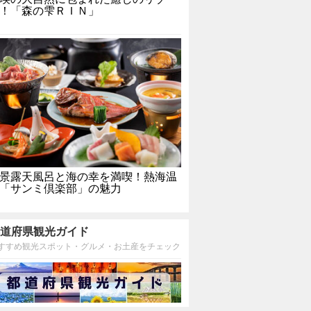
！「森の雫ＲＩＮ」
景露天風呂と海の幸を満喫！熱海温
「サンミ倶楽部」の魅力
道府県観光ガイド
すすめ観光スポット・グルメ・お土産をチェック