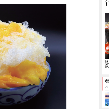
ト
絶
泉
都
お