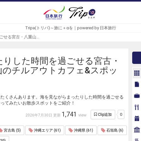
Tripa(トリパ)～旅に＋αを｜powered by 日本旅行
まったりした時間を過ごせる宮古・八重山のチルアウトカフェ&スポット - Tripa(トリパ)
たりした時間を過ごせる宮古・
山のチルアウトカフェ&スポッ
がたくさんあります。海を見ながらまったりした時間を過ごせる
行ってみたいお散歩スポットをご紹介！
1,741
0
Clip追加
view
2026年7月30日 更新
宮古島 (5)
沖縄エリア (61)
沖縄県 (61)
石垣島 (6)
20)