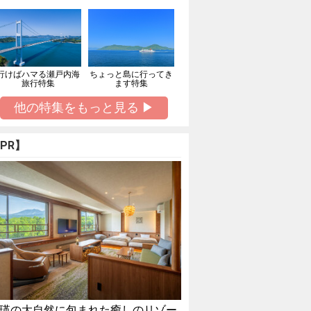
行けばハマる瀬戸内海
ちょっと島に行ってき
旅行特集
ます特集
他の特集をもっと見る ▶
PR】
瑛の大自然に包まれた癒しのリゾー