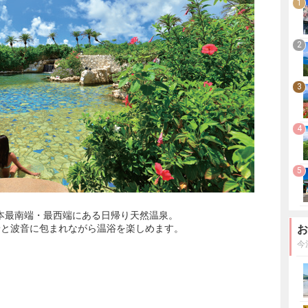
1
2
3
4
5
日本最南端・最西端にある日帰り天然温泉。
景と波音に包まれながら温浴を楽しめます。
お
今