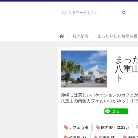

T
観光情報
r
i
p
まっ
a
(
八重
ト
リ
ト
パ
)
沖縄には美しいロケーションのカフェ
八重山の南国カフェといつかゆっくり
送る
カフェ (34)
国内旅行 (2,225)
竹富島 (3)
西表島 (3)
離島 (