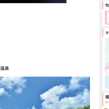
旬
キ
金温泉
週
最