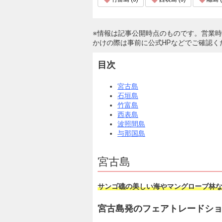
※情報は記事公開時点のものです。営業
かけの際は事前に公式HPなどでご確認く
目次
宮古島
石垣島
竹富島
西表島
波照間島
与那国島
宮古島
サンゴ礁の美しい海やマングローブ林
宮古島発のフェアトレードシ