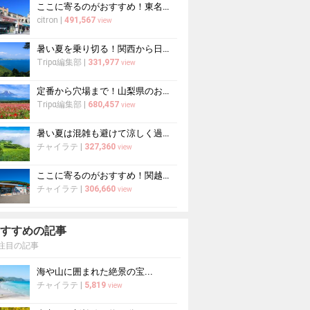
ここに寄るのがおすすめ！東名高速道路・新東名高速道路の充実のSA・PA10選
citron
|
491,567
view
暑い夏を乗り切る！関西から日帰りや1泊2日におすすめの避暑地10選
Tripα編集部
|
331,977
view
定番から穴場まで！山梨県のおすすめ観光スポット37選
Tripα編集部
|
680,457
view
暑い夏は混雑も避けて涼しく過ごそう！避暑地のおすすめ穴場スポット10選
チャイラテ
|
327,360
view
ここに寄るのがおすすめ！関越自動車道の充実のSA・PA5選
チャイラテ
|
306,660
view
すすめの記事
注目の記事
海や山に囲まれた絶景の宝...
チャイラテ
|
5,819
view