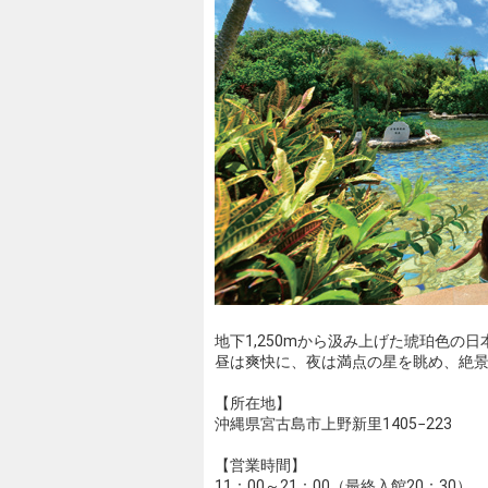
地下1,250mから汲み上げた琥珀色の
昼は爽快に、夜は満点の星を眺め、絶
【所在地】
沖縄県宮古島市上野新里1405−223
【営業時間】
11：00～21：00（最終入館20：30）