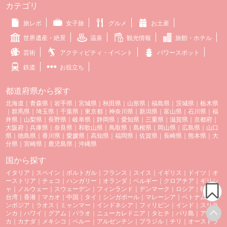
カテゴリ
旅レポ
女子旅
グルメ
お土産
世界遺産・絶景
温泉
観光情報
旅館・ホテル
芸術
アクティビティ・イベント
パワースポット
鉄道
お役立ち
都道府県から探す
北海道
｜
青森県
｜
岩手県
｜
宮城県
｜
秋田県
｜
山形県
｜
福島県
｜
茨城県
｜
栃木県
｜
群馬県
｜
埼玉県
｜
千葉県
｜
東京都
｜
神奈川県
｜
新潟県
｜
富山県
｜
石川県
｜
福
井県
｜
山梨県
｜
長野県
｜
岐阜県
｜
静岡県
｜
愛知県
｜
三重県
｜
滋賀県
｜
京都府
｜
大阪府
｜
兵庫県
｜
奈良県
｜
和歌山県
｜
鳥取県
｜
島根県
｜
岡山県
｜
広島県
｜
山口
県
｜
徳島県
｜
香川県
｜
愛媛県
｜
高知県
｜
福岡県
｜
佐賀県
｜
長崎県
｜
熊本県
｜
大
分県
｜
宮崎県
｜
鹿児島県
｜
沖縄県
国から探す
イタリア
｜
スペイン
｜
ポルトガル
｜
フランス
｜
スイス
｜
イギリス
｜
ドイツ
｜
オ
ーストリア
｜
チェコ
｜
ハンガリー
｜
オランダ
｜
ベルギー
｜
クロアチア
｜
ギリシ
ャ
｜
ノルウェー
｜
スウェーデン
｜
フィンランド
｜
デンマーク
｜
ロシア
｜
韓国
｜
台湾
｜
香港
｜
マカオ
｜
中国
｜
タイ
｜
シンガポール
｜
マレーシア
｜
ベトナム
｜
カ
ンボジア
｜
ラオス
｜
ミャンマー
｜
インドネシア
｜
フィリピン
｜
インド
｜
スリラ
ンカ
｜
ハワイ
｜
グアム
｜
パラオ
｜
ニューカレドニア
｜
タヒチ
｜
バリ島
｜
アメリ
カ
｜
カナダ
｜
メキシコ
｜
ペルー
｜
アルゼンチン
｜
ブラジル
｜
チリ
｜
オーストラ