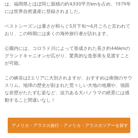
は、福岡県とほぼ同じ面積の約4,930平方kmを占め、1979年
には世界自然遺産に登録されました。
ベストシーズンは暑さが和らぐ5月下旬〜6月ごろと言われて
おり、この時期には多くの海外旅行者が訪れます。
公園内には、コロラド川によって形成された長さ約446kmの
グランドキャニオンが広がり、驚異的な造形美を見渡すこと
が可能。
この峡谷は2エリアに大別されますが、おすすめは南側のサウ
スリム。地球の歴史が刻まれた荒々しい大地の地層や、強固
な岩壁がたたずむ姿など、迫力ある大パノラマの絶景には感
動すること間違いなし！
アメリカ・アラスカ旅行・アメリカ・アラスカツアーを探す