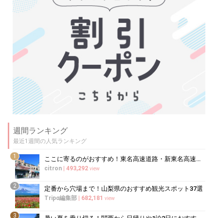
週間ランキング
最近1週間の人気ランキング
1
ここに寄るのがおすすめ！東名高速道路・新東名高速道路の充実のSA・PA10選
citron
|
493,292
view
2
定番から穴場まで！山梨県のおすすめ観光スポット37選
Tripα編集部
|
682,181
view
3