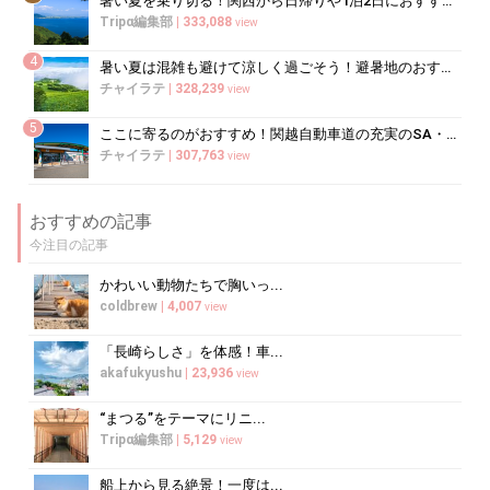
暑い夏を乗り切る！関西から日帰りや1泊2日におすすめの避暑地10選
Tripα編集部
|
333,088
view
4
暑い夏は混雑も避けて涼しく過ごそう！避暑地のおすすめ穴場スポット10選
チャイラテ
|
328,239
view
5
ここに寄るのがおすすめ！関越自動車道の充実のSA・PA5選
チャイラテ
|
307,763
view
おすすめの記事
今注目の記事
かわいい動物たちで胸いっ...
coldbrew
|
4,007
view
「長崎らしさ」を体感！車...
akafukyushu
|
23,936
view
“まつる”をテーマにリニ...
Tripα編集部
|
5,129
view
船上から見る絶景！一度は...