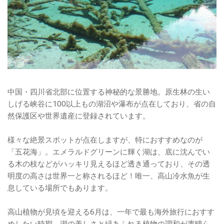
中国・四川省北部に位置する神秘的な景勝地。原生林の生い
しげる峡谷に100以上もの湖沼や瀑布が点在しており、省の自
然保護区や世界遺産に登録されています。
様々な絶景スポットが点在しますが、特におすすめなのが
「五花海」。エメラルドグリーンに輝く湖は、底に沈んでい
る木の枝などがハッキリ見えるほど透き通っており、その透
明度の高さは世界一と称されるほど！唯一、高山冷水魚が生
息している場所でもあります。
高山植物が見頃を迎える6月は、一年で最も海外旅行におすす