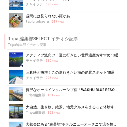
チャイラテ
|
686
view
昼間には見られない顔があ...
tabibitokaoru
|
647
view
Tripa 編集部SELECT イチオシ記事
Tripa編集部イチオシ記事
アクティブ派向け！夏に行きたい世界遺産おすすめ10選
チャイラテ
|
510
view
写真映え抜群！この夏行きたい海の絶景スポット10選
チャイラテ
|
996
view
贅沢なオールインクルーシブ宿「WASHU BLUE RESORT 風籠」で...
Tripα編集部
|
101
view
大自然、生き物、絶景、地元グルメをまるっと体験する「湘南西エリア」
Tripα編集部
|
162
view
大都会にある“避暑地”ホテルニューオータニで涼を愉しむ