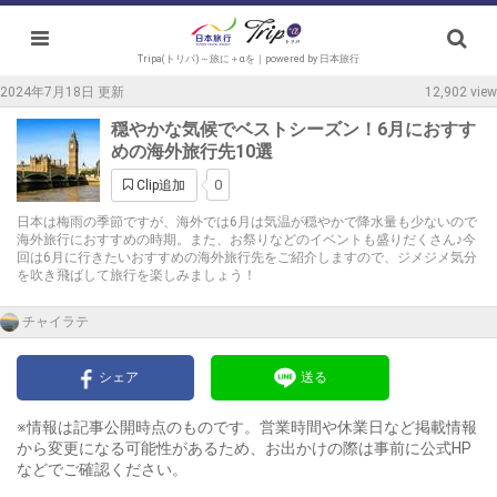
Tripa(トリパ)～旅に＋αを｜powered by 日本旅行
2024年7月18日 更新
12,902 view
穏やかな気候でベストシーズン！6月におすす
めの海外旅行先10選
0
Clip追加
日本は梅雨の季節ですが、海外では6月は気温が穏やかで降水量も少ないので
海外旅行におすすめの時期。また、お祭りなどのイベントも盛りだくさん♪今
回は6月に行きたいおすすめの海外旅行先をご紹介しますので、ジメジメ気分
を吹き飛ばして旅行を楽しみましょう！
チャイラテ
シェア
送る
※情報は記事公開時点のものです。営業時間や休業日など掲載情報
から変更になる可能性があるため、お出かけの際は事前に公式HP
などでご確認ください。