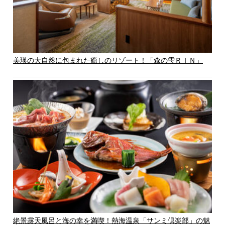
美瑛の大自然に包まれた癒しのリゾート！「森の雫ＲＩＮ」
絶景露天風呂と海の幸を満喫！熱海温泉「サンミ倶楽部」の魅