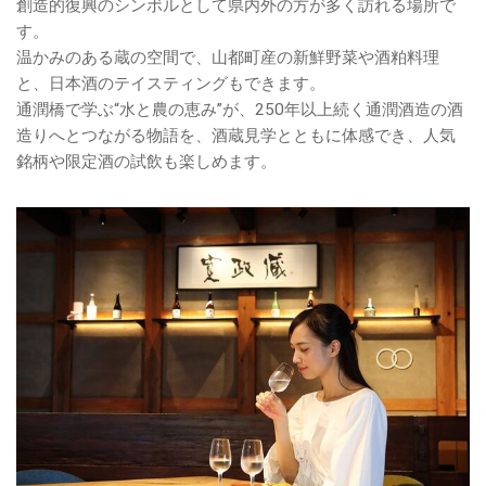
創造的復興のシンボルとして県内外の方が多く訪れる場所で
す。
温かみのある蔵の空間で、山都町産の新鮮野菜や酒粕料理
と、日本酒のテイスティングもできます。
通潤橋で学ぶ“水と農の恵み”が、250年以上続く通潤酒造の酒
造りへとつながる物語を、酒蔵見学とともに体感でき、人気
銘柄や限定酒の試飲も楽しめます。