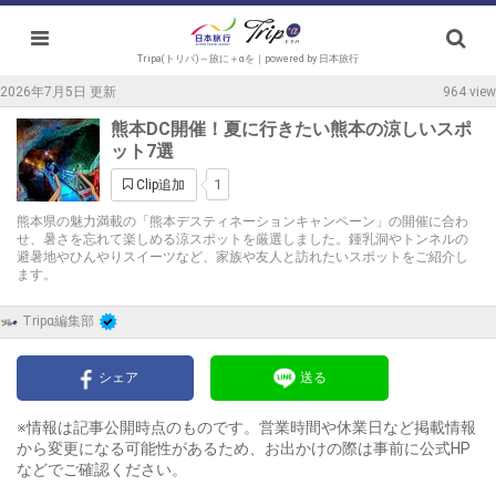
Tripa(トリパ)～旅に＋αを｜powered by 日本旅行
2026年7月5日 更新
964 view
熊本DC開催！夏に行きたい熊本の涼しいスポ
ット7選
1
Clip追加
熊本県の魅力満載の「熊本デスティネーションキャンペーン」の開催に合わ
せ、暑さを忘れて楽しめる涼スポットを厳選しました。鍾乳洞やトンネルの
避暑地やひんやりスイーツなど、家族や友人と訪れたいスポットをご紹介し
ます。
Tripα編集部
シェア
送る
※情報は記事公開時点のものです。営業時間や休業日など掲載情報
から変更になる可能性があるため、お出かけの際は事前に公式HP
などでご確認ください。