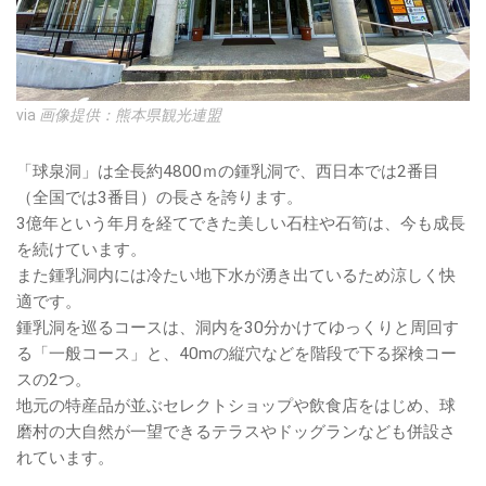
via
画像提供：熊本県観光連盟
「球泉洞」は全長約4800ｍの鍾乳洞で、西日本では2番目
（全国では3番目）の長さを誇ります。
3億年という年月を経てできた美しい石柱や石筍は、今も成長
を続けています。
また鍾乳洞内には冷たい地下水が湧き出ているため涼しく快
適です。
鍾乳洞を巡るコースは、洞内を30分かけてゆっくりと周回す
る「一般コース」と、40mの縦穴などを階段で下る探検コー
スの2つ。
地元の特産品が並ぶセレクトショップや飲食店をはじめ、球
磨村の大自然が一望できるテラスやドッグランなども併設さ
れています。