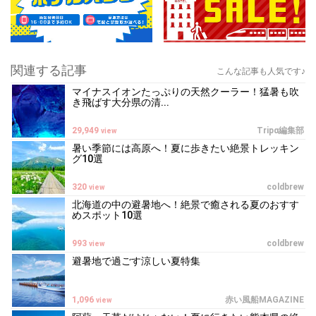
関連する記事
こんな記事も人気です♪
マイナスイオンたっぷりの天然クーラー！猛暑も吹
き飛ばす大分県の清...
29,949
Tripα編集部
view
暑い季節には高原へ！夏に歩きたい絶景トレッキン
グ10選
320
coldbrew
view
北海道の中の避暑地へ！絶景で癒される夏のおすす
めスポット10選
993
coldbrew
view
避暑地で過ごす涼しい夏特集
1,096
赤い風船MAGAZINE
view