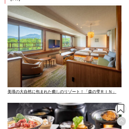
美瑛の大自然に包まれた癒しのリゾート！「森の雫ＲＩＮ」