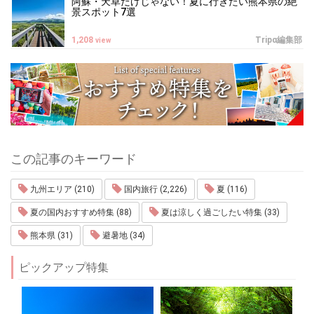
阿蘇・天草だけじゃない！夏に行きたい熊本県の絶
景スポット7選
1,208
Tripα編集部
view
この記事のキーワード
九州エリア (210)
国内旅行 (2,226)
夏 (116)
夏の国内おすすめ特集 (88)
夏は涼しく過ごしたい特集 (33)
熊本県 (31)
避暑地 (34)
ピックアップ特集