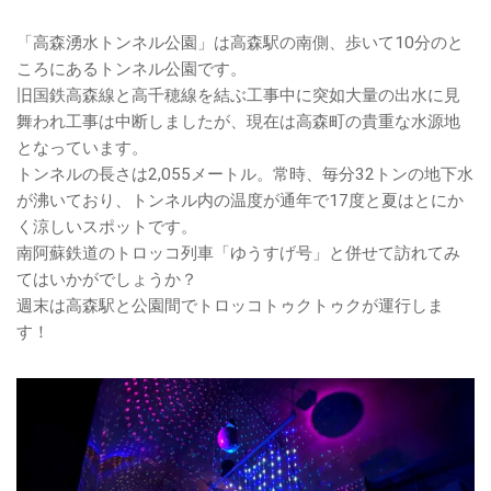
「高森湧水トンネル公園」は高森駅の南側、歩いて10分のと
ころにあるトンネル公園です。
旧国鉄高森線と高千穂線を結ぶ工事中に突如大量の出水に見
舞われ工事は中断しましたが、現在は高森町の貴重な水源地
となっています。
トンネルの長さは2,055メートル。常時、毎分32トンの地下水
が沸いており、トンネル内の温度が通年で17度と夏はとにか
く涼しいスポットです。
南阿蘇鉄道のトロッコ列車「ゆうすげ号」と併せて訪れてみ
てはいかがでしょうか？
週末は高森駅と公園間でトロッコトゥクトゥクが運行しま
す！