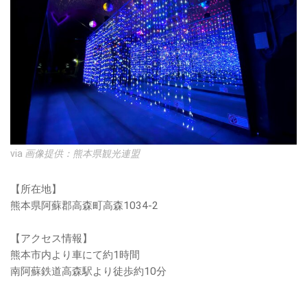
via
画像提供：熊本県観光連盟
【所在地】
熊本県阿蘇郡高森町高森1034-2
【アクセス情報】
熊本市内より車にて約1時間
南阿蘇鉄道高森駅より徒歩約10分