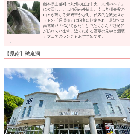
熊本県山都町は九州のほぼ中央「九州のへそ」
に位置し、北は阿蘇南外輪山、南は九州脊梁の
山々が連なる景観豊かな町。代表的な観光スポ
ットの「通潤橋」は国宝に指定され、最近では
高速道路のICができたことでたくさんの観光客
が訪れています。近くにある酒蔵の見学と酒蔵
カフェでのランチもおすすめです。
【県南】球泉洞