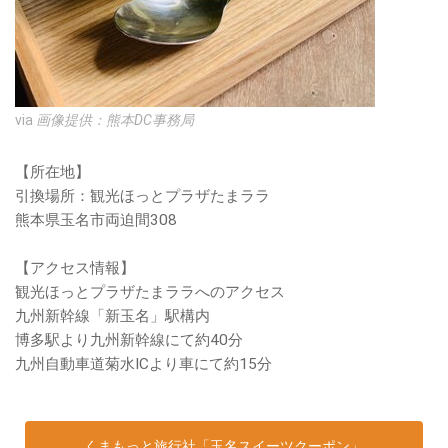
via
画像提供：熊本DC事務局
【所在地】
引換場所：観光ほっとプラザたまララ
熊本県玉名市両迫間308
【アクセス情報】
観光ほっとプラザたまララへのアクセス
九州新幹線「新玉名」駅構内
博多駅より九州新幹線にて約40分
九州自動車道菊水ICより車にて約15分
くまもっと旅行社「玉名スイーツクーポン」