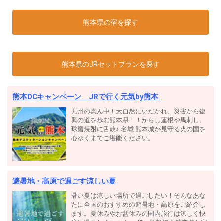
熊本県の宿を探す
熊本県のJRセットプランを探す
熊本DCキャンペーン JRで行く元気by熊本
九州の真ん中！大自然にいだかれ、災害から復
興の道を歩む熊本県！！からし蓮根や馬刺し、
球磨焼酎に舌鼓♪ 名城 熊本城が見守る火の国を
心ゆくまでご堪能ください。
避暑地・高原で過ごす涼しい夏
暑い夏は涼しい場所で過ごしたい！そんなあな
たに全国のおすすめの避暑地・高原をご紹介し
ます。夏休みやお盆休みの国内旅行は涼しく快