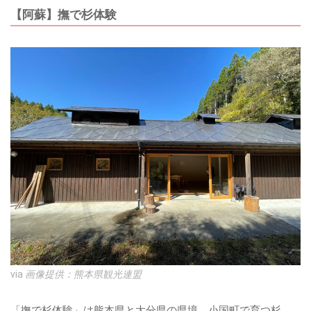
【阿蘇】撫で杉体験
via
画像提供：熊本県観光連盟
「撫で杉体験」は熊本県と大分県の県境、小国町で育つ杉