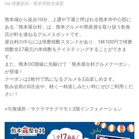
via
画像提供：熊本県観光連盟
熊本城から徒歩10分、上通や下通と呼ばれる熊本市中心部に
ある「熊本屋台村」は、熊本グルメや県産酒を取り扱う飲食
店が軒を連ねるグルメスポットです。
屋台村の中心には球磨焼酎スタンドがあり、1杯100円で球磨
焼酎全27蔵元の米焼酎をテイスティングすることができま
す。
また、熊本DC開催に先駆けて「熊本屋台村グルメクーポン」
が登場！
クーポンは2枚付で気になるグルメを2品楽しめます。
飲み会前の0次会や、軽く一杯楽しみたい時にぜひご利用くだ
さい！
※引換場所：サクラマチクマモト2階インフォメーション