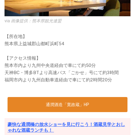
via
画像提供：熊本県観光連盟
【所在地】
熊本県上益城郡山都町浜町54
【アクセス情報】
熊本市内より九州中央道経由で車にて約50分
天神BC・博多BTより高速バス「ごかせ」号にて約3時間
福岡市内より九州自動車道経由で車にて約2時間20分
通潤酒造「寛政蔵」HP
豪快な通潤橋の放水ショーを見に行こう！酒蔵見学とおし
ゃれな酒蔵ランチも！