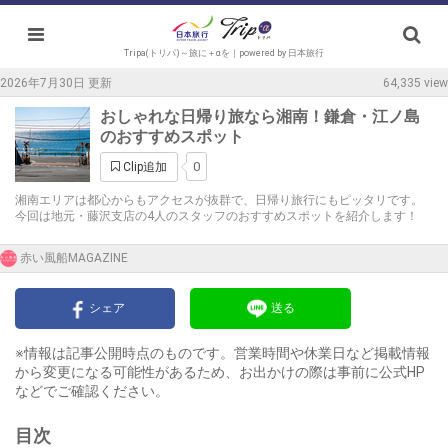
Tripa(トリパ)～旅に＋αを｜powered by 日本旅行
2026年7月30日 更新
64,335 view
おしゃれな日帰り旅なら湘南！鎌倉・江ノ島
のおすすめスポット
0
Clip追加
湘南エリアは都心からもアクセスが抜群で、日帰り旅行にもピッタリです。
今回は地元・藤沢支店の4人のスタッフのおすすめスポットを紹介します！
赤い風船MAGAZINE
シェア
送る
※情報は記事公開時点のものです。営業時間や休業日など掲載情報
から変更になる可能性があるため、お出かけの際は事前に公式HP
などでご確認ください。
目次