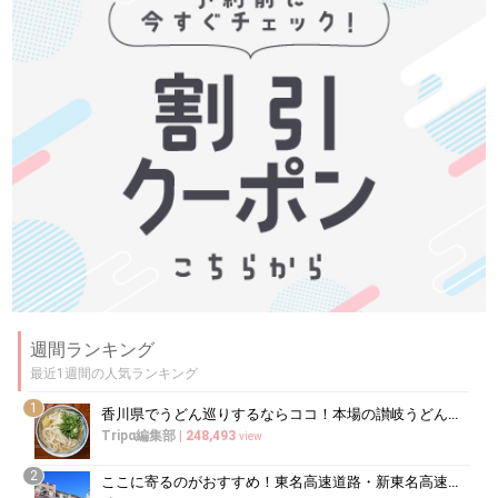
週間ランキング
最近1週間の人気ランキング
1
香川県でうどん巡りするならココ！本場の讃岐うどんの名店
Tripα編集部
|
248,493
view
2
ここに寄るのがおすすめ！東名高速道路・新東名高速道路の充実のSA・PA10選