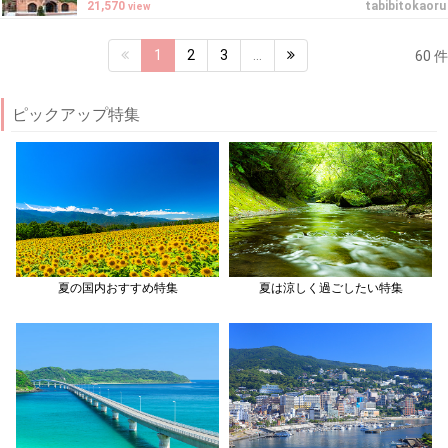
21,570
tabibitokaoru
view
1
2
3
…
60 件
ピックアップ特集
夏の国内おすすめ特集
夏は涼しく過ごしたい特集