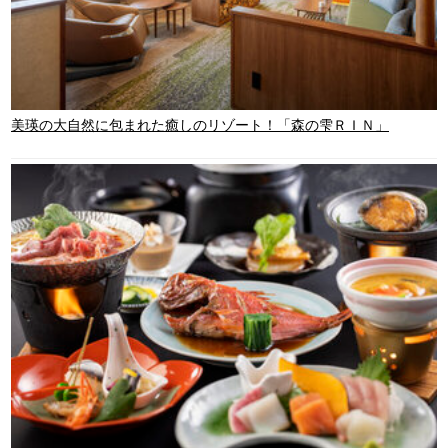
美瑛の大自然に包まれた癒しのリゾート！「森の雫ＲＩＮ」