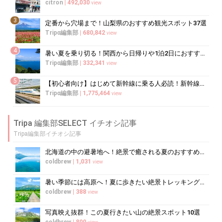
citron
|
492,030
view
3
定番から穴場まで！山梨県のおすすめ観光スポット37選
Tripα編集部
|
680,842
view
4
暑い夏を乗り切る！関西から日帰りや1泊2日におすすめの避暑地10選
Tripα編集部
|
332,341
view
5
【初心者向け】はじめて新幹線に乗る人必読！新幹線の乗り方をイチから徹底解説
Tripα編集部
|
1,775,464
view
Tripa 編集部SELECT イチオシ記事
Tripa編集部イチオシ記事
北海道の中の避暑地へ！絶景で癒される夏のおすすめスポット10選
coldbrew
|
1,031
view
暑い季節には高原へ！夏に歩きたい絶景トレッキング10選
coldbrew
|
388
view
写真映え抜群！この夏行きたい山の絶景スポット10選
coldbrew
|
800