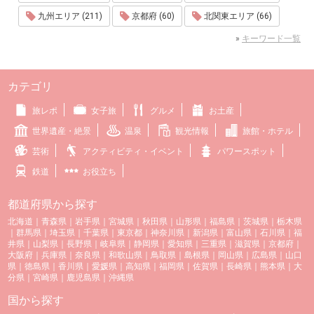
九州エリア (211)
京都府 (60)
北関東エリア (66)
»
キーワード一覧
カテゴリ
旅レポ
女子旅
グルメ
お土産
世界遺産・絶景
温泉
観光情報
旅館・ホテル
芸術
アクティビティ・イベント
パワースポット
鉄道
お役立ち
都道府県から探す
北海道
｜
青森県
｜
岩手県
｜
宮城県
｜
秋田県
｜
山形県
｜
福島県
｜
茨城県
｜
栃木県
｜
群馬県
｜
埼玉県
｜
千葉県
｜
東京都
｜
神奈川県
｜
新潟県
｜
富山県
｜
石川県
｜
福
井県
｜
山梨県
｜
長野県
｜
岐阜県
｜
静岡県
｜
愛知県
｜
三重県
｜
滋賀県
｜
京都府
｜
大阪府
｜
兵庫県
｜
奈良県
｜
和歌山県
｜
鳥取県
｜
島根県
｜
岡山県
｜
広島県
｜
山口
県
｜
徳島県
｜
香川県
｜
愛媛県
｜
高知県
｜
福岡県
｜
佐賀県
｜
長崎県
｜
熊本県
｜
大
分県
｜
宮崎県
｜
鹿児島県
｜
沖縄県
国から探す