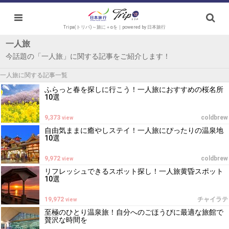
Tripa(トリパ)～旅に＋αを｜powered by 日本旅行
一人旅
今話題の「一人旅」に関する記事をご紹介します！
一人旅に関する記事一覧
ふらっと春を探しに行こう！一人旅におすすめの桜名所
10選
9,373
coldbrew
view
自由気ままに癒やしステイ！一人旅にぴったりの温泉地
10選
9,972
coldbrew
view
リフレッシュできるスポット探し！一人旅黄昏スポット
10選
19,972
チャイラテ
view
至極のひとり温泉旅！自分へのごほうびに最適な旅館で
贅沢な時間を