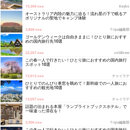
19,304
Keyko
view
オーストラリア内陸の魅力に迫る！流れ星の下で眠るア
ボリジナルの聖地でキャンプ体験
2,868
Tripα編集部
view
ゴールデンウィークは自由きままに！ひとり旅におすす
めの国内旅行先10選
22,207
coldbrew
view
この春一人で行きたい！ひとり旅におすすめの国内旅行
スポット10選
13,912
チャイラテ
view
ひとりでのんびり車窓を眺めて！新幹線での一人旅にお
すすめの観光地10選
13,057
チャイラテ
view
話題の泊まれる本屋「ランプライトブックスホテル」で
一味違った滞在を！
2,906
Tripα編集部
view
この冬一人で行きたい！ひとり旅におすすめの国内旅行