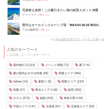
view
写真映え抜群！この夏行きたい海の絶景スポット10選
チャイラテ
|
951
view
贅沢なオールインクルーシブ宿「WASHU BLUE RESORT 風籠」で...
Tripα編集部
|
68
view
»
Tripa 編集部SELECT イチオシ記事一覧
人気のキーワード
いま話題になっているキーワード
国内旅行 (2,223)
イベント情報 (12)
夏 (116)
夏の国内おすすめ特集 (88)
関東エリア (406)
tabiwa (10)
夏祭り (8)
関西エリア (239)
初夏 (31)
東北エリア (140)
絶景 (382)
ホテル (373)
旅館 (252)
神奈川県 (106)
中国エリア (141)
北海道 (81)
北海道エリア (83)