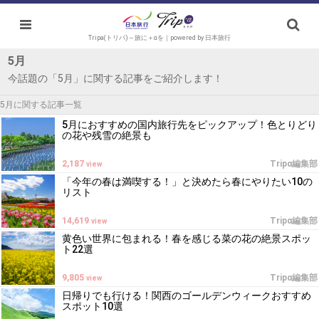
Tripa(トリパ)～旅に＋αを｜powered by 日本旅行
5月
今話題の「5月」に関する記事をご紹介します！
5月に関する記事一覧
5月におすすめの国内旅行先をピックアップ！色とりどり
の花や残雪の絶景も
2,187
Tripα編集部
view
「今年の春は満喫する！」と決めたら春にやりたい10の
リスト
14,619
Tripα編集部
view
黄色い世界に包まれる！春を感じる菜の花の絶景スポッ
ト22選
9,805
Tripα編集部
view
日帰りでも行ける！関西のゴールデンウィークおすすめ
スポット10選