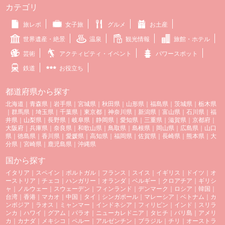
カテゴリ
旅レポ
女子旅
グルメ
お土産
世界遺産・絶景
温泉
観光情報
旅館・ホテル
芸術
アクティビティ・イベント
パワースポット
鉄道
お役立ち
都道府県から探す
北海道
｜
青森県
｜
岩手県
｜
宮城県
｜
秋田県
｜
山形県
｜
福島県
｜
茨城県
｜
栃木県
｜
群馬県
｜
埼玉県
｜
千葉県
｜
東京都
｜
神奈川県
｜
新潟県
｜
富山県
｜
石川県
｜
福
井県
｜
山梨県
｜
長野県
｜
岐阜県
｜
静岡県
｜
愛知県
｜
三重県
｜
滋賀県
｜
京都府
｜
大阪府
｜
兵庫県
｜
奈良県
｜
和歌山県
｜
鳥取県
｜
島根県
｜
岡山県
｜
広島県
｜
山口
県
｜
徳島県
｜
香川県
｜
愛媛県
｜
高知県
｜
福岡県
｜
佐賀県
｜
長崎県
｜
熊本県
｜
大
分県
｜
宮崎県
｜
鹿児島県
｜
沖縄県
国から探す
イタリア
｜
スペイン
｜
ポルトガル
｜
フランス
｜
スイス
｜
イギリス
｜
ドイツ
｜
オ
ーストリア
｜
チェコ
｜
ハンガリー
｜
オランダ
｜
ベルギー
｜
クロアチア
｜
ギリシ
ャ
｜
ノルウェー
｜
スウェーデン
｜
フィンランド
｜
デンマーク
｜
ロシア
｜
韓国
｜
台湾
｜
香港
｜
マカオ
｜
中国
｜
タイ
｜
シンガポール
｜
マレーシア
｜
ベトナム
｜
カ
ンボジア
｜
ラオス
｜
ミャンマー
｜
インドネシア
｜
フィリピン
｜
インド
｜
スリラ
ンカ
｜
ハワイ
｜
グアム
｜
パラオ
｜
ニューカレドニア
｜
タヒチ
｜
バリ島
｜
アメリ
カ
｜
カナダ
｜
メキシコ
｜
ペルー
｜
アルゼンチン
｜
ブラジル
｜
チリ
｜
オーストラ