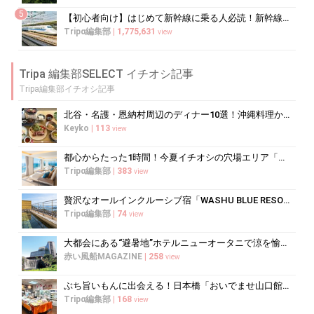
5
【初心者向け】はじめて新幹線に乗る人必読！新幹線の乗り方をイチから徹底解説
Tripα編集部
|
1,775,631
view
Tripa 編集部SELECT イチオシ記事
Tripa編集部イチオシ記事
北谷・名護・恩納村周辺のディナー10選！沖縄料理からコース料理まで
Keyko
|
113
view
都心からたった1時間！今夏イチオシの穴場エリア「三浦半島」
Tripα編集部
|
383
view
贅沢なオールインクルーシブ宿「WASHU BLUE RESORT 風籠」で...
Tripα編集部
|
74
view
大都会にある“避暑地”ホテルニューオータニで涼を愉しむ
赤い風船MAGAZINE
|
258
view
ぶち旨いもんに出会える！日本橋「おいでませ山口館」で買うべき銘品ガイド
Tripα編集部
|
168
view