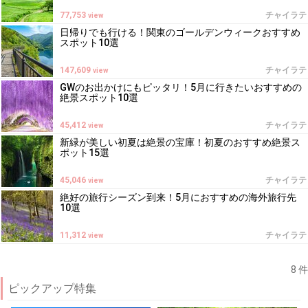
77,753
チャイラテ
view
日帰りでも行ける！関東のゴールデンウィークおすすめ
スポット10選
147,609
チャイラテ
view
GWのお出かけにもピッタリ！5月に行きたいおすすめの
絶景スポット10選
45,412
チャイラテ
view
新緑が美しい初夏は絶景の宝庫！初夏のおすすめ絶景ス
ポット15選
45,046
チャイラテ
view
絶好の旅行シーズン到来！5月におすすめの海外旅行先
10選
11,312
チャイラテ
view
8 件
ピックアップ特集