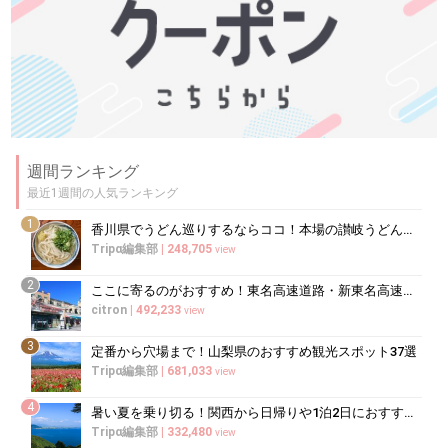
週間ランキング
最近1週間の人気ランキング
1
香川県でうどん巡りするならココ！本場の讃岐うどんの名店
Tripα編集部
|
248,705
view
2
ここに寄るのがおすすめ！東名高速道路・新東名高速道路の充実のSA・PA10選
citron
|
492,233
view
3
定番から穴場まで！山梨県のおすすめ観光スポット37選
Tripα編集部
|
681,033
view
4
暑い夏を乗り切る！関西から日帰りや1泊2日におすすめの避暑地10選
Tripα編集部
|
332,480
view