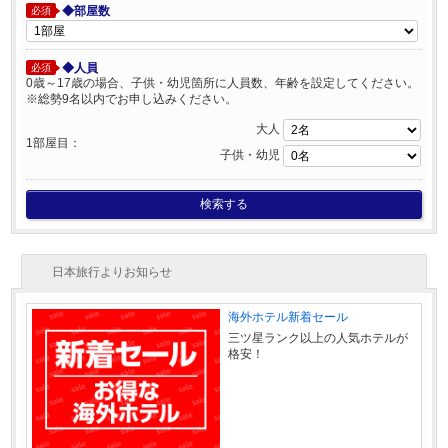
◆部屋数
必須
◆人員
必須
0歳～17歳の場合、子供・幼児箇所に人員数、年齢を設定してください。
※総勢9名以内でお申し込みください。
大人
1部屋目：
子供・幼児
検索する
日本旅行よりお知らせ
海外ホテル新着セール
三ツ星ランク以上の人気ホテルが
格安！