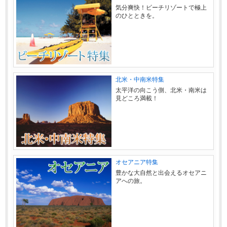
気分爽快！ビーチリゾートで極上
のひとときを。
北米・中南米特集
太平洋の向こう側、北米・南米は
見どころ満載！
オセアニア特集
豊かな大自然と出会えるオセアニ
アへの旅。