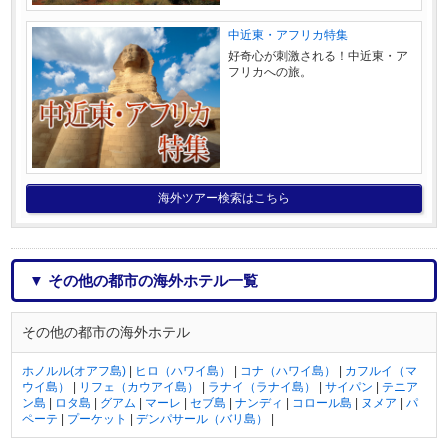
中近東・アフリカ特集
好奇心が刺激される！中近東・ア
フリカへの旅。
海外ツアー検索はこちら
▼ その他の都市の海外ホテル一覧
その他の都市の海外ホテル
ホノルル(オアフ島)
|
ヒロ（ハワイ島）
|
コナ（ハワイ島）
|
カフルイ（マ
ウイ島）
|
リフェ（カウアイ島）
|
ラナイ（ラナイ島）
|
サイパン
|
テニア
ン島
|
ロタ島
|
グアム
|
マーレ
|
セブ島
|
ナンディ
|
コロール島
|
ヌメア
|
パ
ペーテ
|
プーケット
|
デンパサール（バリ島）
|