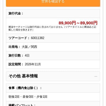
空席を確認する
旅行代金：
89,900
円～
89,900
円
燃油サーチャージは旅行代金に含まれておりません（ツアータイトルに燃油込と記
載した場合を除きます）
ツアーコード：
60011382
出発地：
大阪／関西
旅行日数：
4日
設定期間：
2026年11月
その他 基本情報
食事（機内食は除く）：
朝食2回・昼食0回・夕食1回
掲載パンフレット：