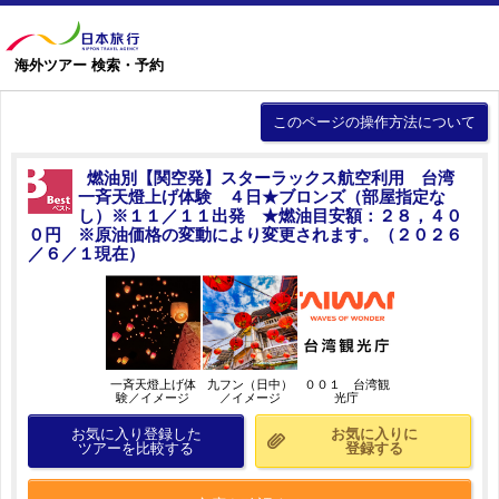
海外ツアー 検索・予約
このページの操作方法について
燃油別【関空発】スターラックス航空利用 台湾
一斉天燈上げ体験 ４日★ブロンズ（部屋指定な
し）※１１／１１出発 ★燃油目安額：２８，４０
０円 ※原油価格の変動により変更されます。（２０２６
／６／１現在）
一斉天燈上げ体
九フン（日中）
００１ 台湾観
験／イメージ
／イメージ
光庁
お気に入り登録した
お気に入りに
ツアーを比較する
登録する