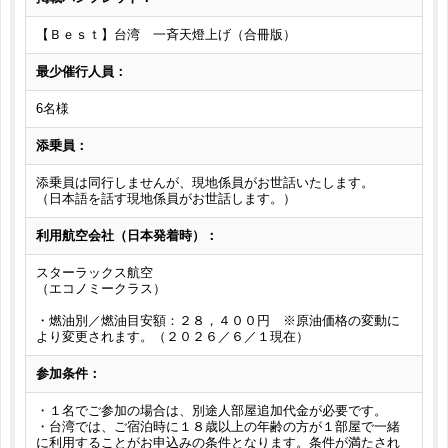
【Ｂｅｓｔ】台湾 一斉天燈上げ（合冊版）
最少催行人員：
6名様
添乗員：
添乗員は同行しませんが、現地係員がお世話いたします。
（日本語を話す現地係員がお世話します。）
利用航空会社（日本発着時）：
スターラックス航空
（エコノミークラス）
・燃油別／燃油目安額：２８，４００円 ※原油価格の変動に
より変更されます。（２０２６／６／１現在）
参加条件：
・１名でご参加の場合は、別途人部屋追加代金が必要です。
・台湾では、ご宿泊時に１８歳以上の年齢の方が１部屋で一緒
に利用することがお申込みの条件となります。条件が満たされ