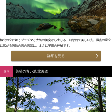
極北の空に舞うプラズマと大気の衝突から生じる、幻想的で美しい光。満点の星空
に広がる無数の光の光景は、まさに宇宙の神秘です。
詳細を見る
美瑛の青い池/北海道
国内