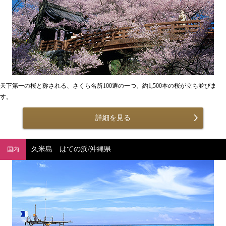
天下第一の桜と称される、さくら名所100選の一つ。約1,500本の桜が立ち並びま
す。
詳細を見る
久米島 はての浜/沖縄県
国内