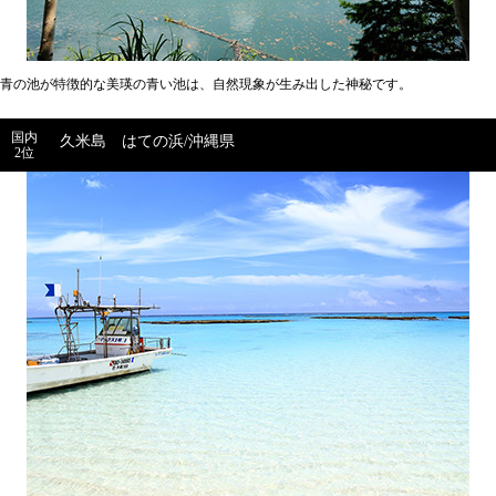
青の池が特徴的な美瑛の青い池は、自然現象が生み出した神秘です。
国内
久米島 はての浜/沖縄県
2位