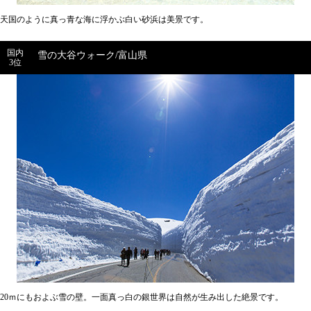
天国のように真っ青な海に浮かぶ白い砂浜は美景です。
国内
雪の大谷ウォーク/富山県
3位
20ｍにもおよぶ雪の壁。一面真っ白の銀世界は自然が生み出した絶景です。