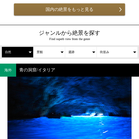
国内の絶景をもっと見る
ジャンルから絶景を探す
Find superb view from the genre
自然
景観
遺跡
街並み
青の洞窟/イタリア
海外