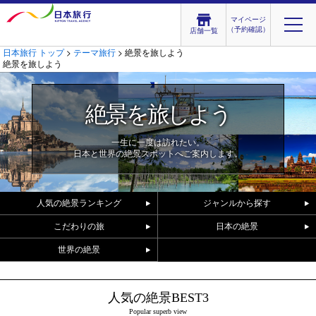
マイページ
（予約確認）
店舗一覧
日本旅行 トップ
>
テーマ旅行
> 絶景を旅しよう
絶景を旅しよう
絶景を旅しよう
一生に一度は訪れたい。
日本と世界の絶景スポットへご案内します。
人気の絶景ランキング
ジャンルから探す
こだわりの旅
日本の絶景
世界の絶景
人気の絶景BEST3
Popular superb view