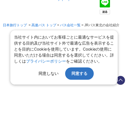
日本旅行トップ
>
高速バス トップ
>
バス会社一覧
> JRバス東北の会社紹介
当社サイト内においてお客様ごとに最適なサービスを提
供する目的及び当社サイト外で最適な広告を表示するこ
とを目的にCookieを使用しています。Cookieの使用に
同意いただける場合は同意するを選択してください。詳
しくは
プライバシーポリシー
をご確認ください。
同意しない
同意する
会社情報
プライバシーポリシー
旅行業登録票・約款
規約集
旅行条件書
商標について
ニュースリリース
採用情報
サイトマップ
システムメンテナンスの