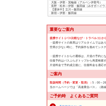
大阪－伊那・箕輪線（アルペン伊那号）
長野・松本―伊那・飯田線（みすずハイ
【運休中】立川～飯田線
新宿～伊那・飯田線
重要なご案内
提携サイト (バス比較なび・トラベルコ) 
・提携サイトの座席はリアルタイムではあ
空席が少ない時に、予約操作を進めてシス
・提携サイトからの遷移は、片道の予約に
往復予約はバスぷらざトップから再度検索
片道料金で予約成立後に、往復料金を適応
ご案内
取扱時間（予約・変更・取消）：
5：00～2
当ホームページでは「高速乗合バス」（路
ご予約時 よくあるご質問