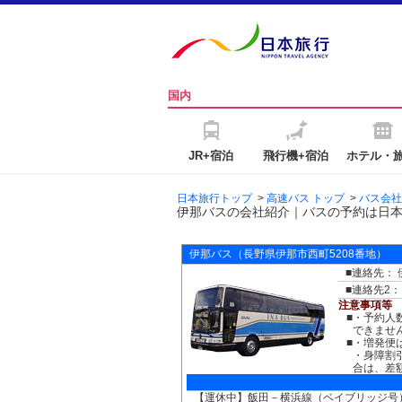
国内
JR+宿泊
飛行機+宿泊
ホテル・
日本旅行トップ
>
高速バス トップ
>
バス会社
伊那バスの会社紹介｜バスの予約は日
伊那バス
（長野県伊那市西町5208番地）
■連絡先： 伊
■連絡先2： 
注意事項等
■
・予約人
できませ
■
・増発便
・身障割
合は、差
【運休中】飯田－横浜線（ベイブリッジ号