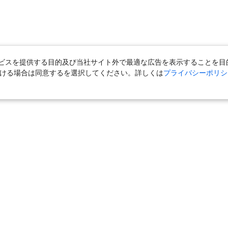
スを提供する目的及び当社サイト外で最適な広告を表示することを目的に
ただける場合は同意するを選択してください。詳しくは
プライバシーポリシ
＋宿泊
｜
国内旅行（ツアー）
｜
旅館・ホテル（宿泊）
｜
高速バス
外旅行（ツアー）
｜
海外航空券
｜
海外ホテル
｜
海外航空券＋海外ホ
ら」
｜
おとなび
｜
海外挙式・ウェディング
｜
ハネムーン
｜
ク