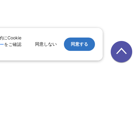
Cookie
同意しない
同意する
ー
をご確認
｜
レンタカー
｜
遊び・体験
テル
ルーズ
｜
鉄道