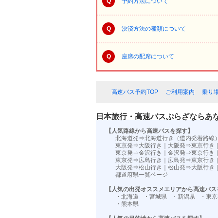
Q
予約方法について
Q
決済方法の種類について
Q
座席の配席について
高速バス予約TOP
ご利用案内
乗り
日本旅行・高速バスぷらざならあ
【人気路線から高速バスを探す】
北海道発⇒北海道行き（道内発着路線
東京発⇒大阪行き
｜
大阪発⇒東京行き
東京発⇒金沢行き
｜
金沢発⇒東京行き
東京発⇒広島行き
｜
広島発⇒東京行き
大阪発⇒松山行き
｜
松山発⇒大阪行き
都道府県一覧ページ
【人気の出発オススメエリアから高速バス
・北海道
・宮城県
・新潟県
・東京
・熊本県