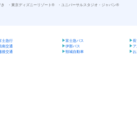
行き
・東京ディズニーリゾート®
・ユニバーサルスタジオ・ジャパン®
富士急行
富士急バス
長
信南交通
伊那バス
ア
越後交通
頸城自動車
お