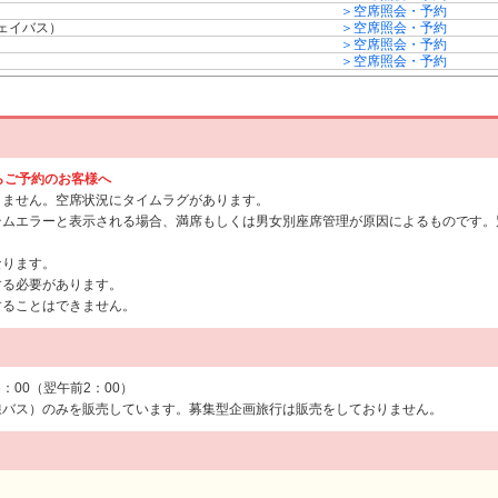
＞空席照会・予約
ウェイバス）
＞空席照会・予約
＞空席照会・予約
＞空席照会・予約
からご予約のお客様へ
りません。空席状況にタイムラグがあります。
テムエラーと表示される場合、満席もしくは男女別座席管理が原因によるものです。
なります。
する必要があります。
することはできません。
6：00（翌午前2：00）
線バス）のみを販売しています。募集型企画旅行は販売をしておりません。