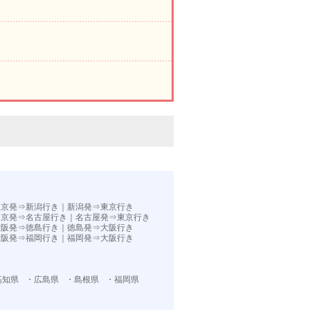
。
東京発⇒新潟行き
｜
新潟発⇒東京行き
東京発⇒名古屋行き
｜
名古屋発⇒東京行き
大阪発⇒徳島行き
｜
徳島発⇒大阪行き
大阪発⇒福岡行き｜
福岡発⇒大阪行き
高知県
・広島県
・島根県
・福岡県