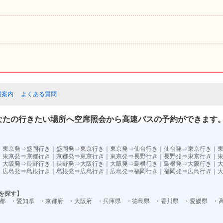
場案内
よくある質問
なたの行きたい場所へ空席照会から高速バスの予約ができます
）
｜
東京発⇒盛岡行き
｜
盛岡発⇒東京行き
｜
東京発⇒仙台行き
｜
仙台発⇒東京行き
｜
｜
東京発⇒京都行き
｜
京都発⇒東京行き
｜
東京発⇒長野行き
｜
長野発⇒東京行き
｜
｜
大阪発⇒長野行き
｜
長野発⇒大阪行き
｜
大阪発⇒島根行き
｜
島根発⇒大阪行き
｜
｜
広島発⇒島根行き
｜
島根発⇒広島行き
｜
広島発⇒福岡行き
｜
福岡発⇒広島行き
｜
を探す】
都
・愛知県
・京都府
・大阪府
・兵庫県
・徳島県
・香川県
・愛媛県
・