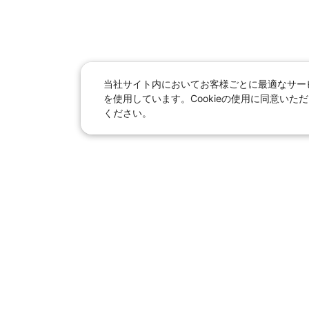
当社サイト内においてお客様ごとに最適なサービ
を使用しています。Cookieの使用に同意い
ください。
日本旅行総合トップ
｜
JR
海
女子旅「たびー