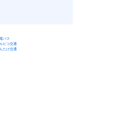
電バス
ルピコ交通
んたけ交通