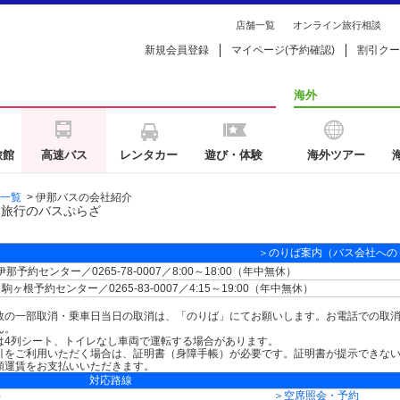
店舗一覧
オンライン旅行相談
新規会員登録
マイページ(予約確認)
割引クー
海外
旅館
高速バス
レンタカー
遊び・体験
海外ツアー
一覧
>
伊那バスの会社紹介
本旅行のバスぷらざ
＞のりば案内（バス会社への
那予約センター／0265-78-0007／8:00～18:00（年中無休）
駒ヶ根予約センター／0265-83-0007／4:15～19:00（年中無休）
数の一部取消・乗車日当日の取消は、「のりば」にてお願いします。お電話での取
ん。
は4列シート、トイレなし車両で運転する場合があります。
引をご利用いただく場合は、証明書（身障手帳）が必要です。証明書が提示できな
額運賃をお支払いいただきます。
対応路線
）
＞空席照会・予約