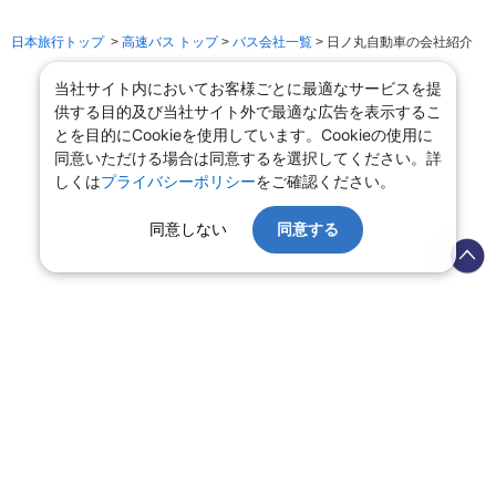
日本旅行トップ
>
高速バス トップ
>
バス会社一覧
> 日ノ丸自動車の会社紹介
当社サイト内においてお客様ごとに最適なサービスを提
供する目的及び当社サイト外で最適な広告を表示するこ
とを目的にCookieを使用しています。Cookieの使用に
同意いただける場合は同意するを選択してください。詳
しくは
プライバシーポリシー
をご確認ください。
同意しない
同意する
会社情報
プライバシーポリシー
旅行業登録票・約款
規約集
旅行条件書
商標について
ニュースリリース
採用情報
サイトマップ
システムメンテナンスの
お知らせ
Copyright © NIPPON TRAVEL AGENCY Co.,LTD. All rights reserved.