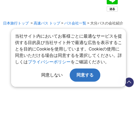
日本旅行トップ
>
高速バス トップ
>
バス会社一覧
> 大分バスの会社紹介
当社サイト内においてお客様ごとに最適なサービスを提
供する目的及び当社サイト外で最適な広告を表示するこ
とを目的にCookieを使用しています。Cookieの使用に
同意いただける場合は同意するを選択してください。詳
しくは
プライバシーポリシー
をご確認ください。
同意しない
同意する
会社情報
プライバシーポリシー
旅行業登録票・約款
規約集
旅行条件書
商標について
ニュースリリース
採用情報
サイトマップ
システムメンテナンスの
お知らせ