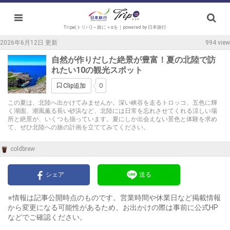
Tripa(トリパ)～旅に＋αを｜powered by 日本旅行
2026年6月12日 更新
994 view
自然が作りだした絶景が豊富！夏の北陸で訪
れたい10の観光スポット
0
Clip追加
この夏は、北陸へ出かけてみませんか。深い峡谷を走るトロッコ、五色に輝
く湖面、潮風薫る長い砂浜など、北陸には日常を忘れさせてくれる涼しい場
所と絶景が、いくつも揃っています。夏にしか出会えない景色と体験を求め
て、ぜひ北陸への旅の計画を立ててみてください。
coldbrew
シェア
送る
※情報は記事公開時点のものです。営業時間や休業日など掲載情報
から変更になる可能性があるため、お出かけの際は事前に公式HP
などでご確認ください。