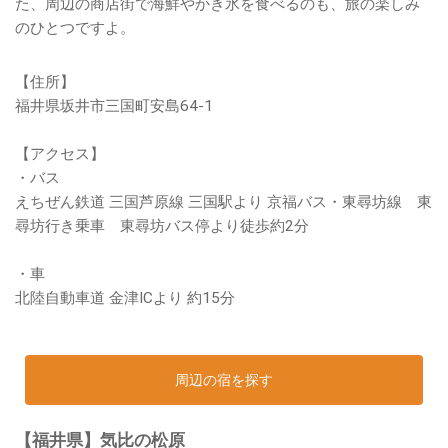
た、周辺の商店街で海鮮やかき氷を食べるのも、旅の楽しみ
のひとつですよ。
【住所】
福井県坂井市三国町安島64-1
【アクセス】
・バス
えちぜん鉄道 三国芦原線 三国駅より 京福バス・東尋坊線 東
尋坊行き乗車 東尋坊バス停より徒歩約2分
・車
北陸自動車道 金津ICより 約15分
周辺の宿を探す
【福井県】気比の松原