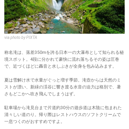
via
photo by PIXTA
称名滝は、落差350mを誇る日本一の大瀑布として知られる秘
境スポット。4段に分かれて豪快に流れ落ちるその姿は圧巻
で、近づくほどに轟音と水しぶきが全身を包み込みます。
夏は雪解け水で水量がぐっと増す季節。滝壺からは天然のミ
ストが漂い、新緑の渓谷に響き渡る水音の迫力は格別で、暑
さもどこかへ吹き飛んでしまうはず。
駐車場から滝見台まで片道約30分の遊歩道は木陰に包まれた
清々しい道のり。帰り際はレストハウスのソフトクリームで
一息つくのがおすすめですよ。