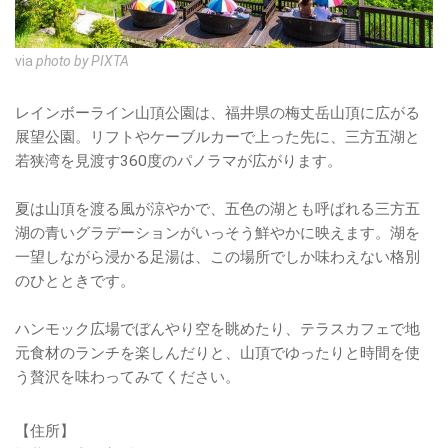
via
photo by PIXTA
レインボーライン山頂公園は、福井県の梅丈岳山頂に広がる
展望公園。リフトやケーブルカーで上った先に、三方五湖と
若狭湾を見渡す360度のパノラマが広がります。
夏は山頂を渡る風が涼やかで、五色の湖とも呼ばれる三方五
湖の青いグラデーションがいっそう鮮やかに映えます。湖を
一望しながら浸かる足湯は、この場所でしか味わえない格別
のひとときです。
ハンモック広場でぼんやり空を眺めたり、テラスカフェで地
元食材のランチを楽しんだりと、山頂でゆったりと時間を使
う贅沢を味わってみてください。
【住所】