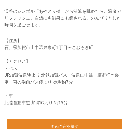
渓谷のシンボル「あやとり橋」から清流を眺めたら、温泉で
リフレッシュ。自然にも温泉にも癒される、のんびりとした
時間を過ごせます。
【住所】
石川県加賀市山中温泉東町1丁目〜こおろぎ町
【アクセス】
・バス
JR加賀温泉駅より 北鉄加賀バス・温泉山中線 栢野行き乗
車 菊の湯前バス停より 徒歩約7分
・車
北陸自動車道 加賀ICより 約19分
周辺の宿を探す