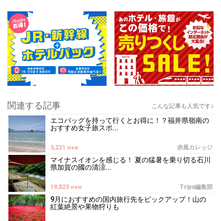
関連する記事
こんな記事も人気です♪
エコバッグを持って行くとお得に！？福井県嶺南の
おすすめ女子旅スポ...
3,221
赤風カレッジ
view
マイナスイオンを感じる！ 夏の猛暑を乗り切る石川
県加賀の國の清涼...
19,823
Tripα編集部
view
9月におすすめの国内旅行先をピックアップ！山の
紅葉絶景や果物狩りも