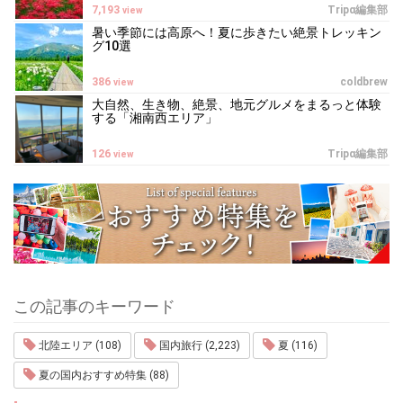
7,193
Tripα編集部
view
暑い季節には高原へ！夏に歩きたい絶景トレッキン
グ10選
386
coldbrew
view
大自然、生き物、絶景、地元グルメをまるっと体験
する「湘南西エリア」
126
Tripα編集部
view
この記事のキーワード
北陸エリア (108)
国内旅行 (2,223)
夏 (116)
夏の国内おすすめ特集 (88)