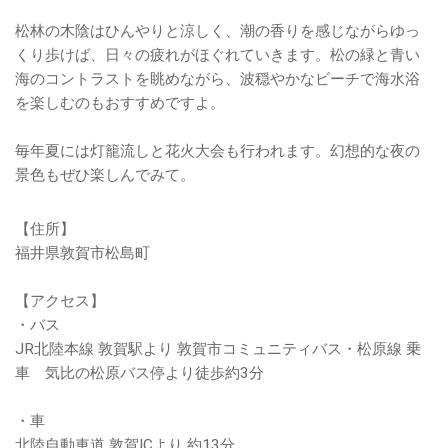
松林の木陰はひんやりと涼しく、潮の香りを感じながらゆっ
くり歩けば、日々の疲れがほぐれていきます。松の緑と青い
海のコントラストを眺めながら、波穏やかなビーチで海水浴
を楽しむのもおすすめですよ。
毎年夏には灯籠流しと花火大会も行われます。幻想的な夜の
景色もぜひ楽しんでみて。
【住所】
福井県敦賀市松島町
【アクセス】
・バス
JR北陸本線 敦賀駅より 敦賀市コミュニティバス・松原線 乗
車 気比の松原バス停より徒歩約3分
・車
北陸自動車道 敦賀ICより 約13分