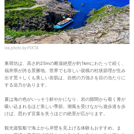
via
photo by PIXTA
東尋坊は、高さ約25mの断崖絶壁が約1kmにわたって続く、
福井県が誇る景勝地。世界でも珍しい規模の柱状節理が生み
出す荒々しくも美しい岩肌は、自然の力強さを目の当たりに
する迫力があります。
夏は海の色がいっそう鮮やかになり、岩の隙間から覗く青が
吸い込まれるほど美しい季節。潮風を受けながら遊歩道を歩
けば、思わず言葉を失うほどの絶景が広がります。
観光遊覧船で海上から岸壁を見上げる体験もおすすめ。ま