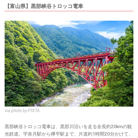
【富山県】黒部峡谷トロッコ電車
via
photo by PIXTA
黒部峡谷トロッコ電車は、黒部川沿いを走る全長約20kmの観
光鉄道。宇奈月駅から欅平駅まで、片道約1時間20分かけて、