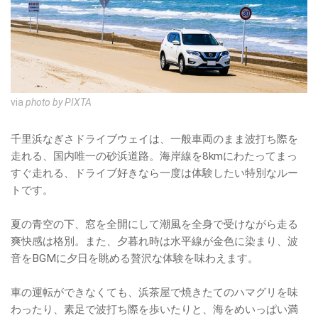
via
photo by PIXTA
千里浜なぎさドライブウェイは、一般車両のまま波打ち際を
走れる、国内唯一の砂浜道路。海岸線を8kmにわたってまっ
すぐ走れる、ドライブ好きなら一度は体験したい特別なルー
トです。
夏の青空の下、窓を全開にして潮風を全身で受けながら走る
爽快感は格別。また、夕暮れ時は水平線が金色に染まり、波
音をBGMに夕日を眺める贅沢な体験を味わえます。
車の運転ができなくても、浜茶屋で焼きたてのハマグリを味
わったり、素足で波打ち際を歩いたりと、海をめいっぱい満