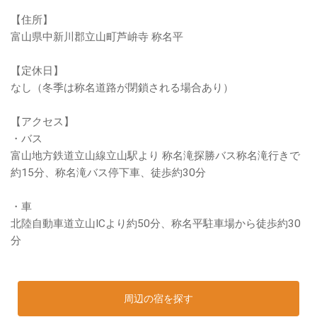
【住所】
富山県中新川郡立山町芦峅寺 称名平
【定休日】
なし（冬季は称名道路が閉鎖される場合あり）
【アクセス】
・バス
富山地方鉄道立山線立山駅より 称名滝探勝バス称名滝行きで
約15分、称名滝バス停下車、徒歩約30分
・車
北陸自動車道立山ICより約50分、称名平駐車場から徒歩約30
分
周辺の宿を探す