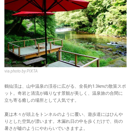
via
photo by PIXTA
鶴仙渓は、山中温泉の渓谷に広がる、全長約1.3kmの散策スポ
ット。奇岩と清流が織りなす景観が美しく、温泉旅の合間に
立ち寄る癒しの場所として人気です。
夏は木々が頭上をトンネルのように覆い、遊歩道にはひんや
りとした空気が漂います。木漏れ日の中を歩くだけで、街の
暑さが嘘のようにやわらいでいきますよ。