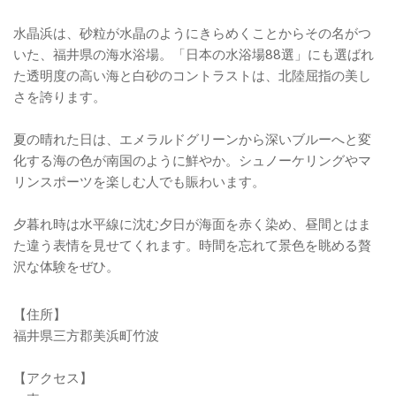
水晶浜は、砂粒が水晶のようにきらめくことからその名がつ
いた、福井県の海水浴場。「日本の水浴場88選」にも選ばれ
た透明度の高い海と白砂のコントラストは、北陸屈指の美し
さを誇ります。
夏の晴れた日は、エメラルドグリーンから深いブルーへと変
化する海の色が南国のように鮮やか。シュノーケリングやマ
リンスポーツを楽しむ人でも賑わいます。
夕暮れ時は水平線に沈む夕日が海面を赤く染め、昼間とはま
た違う表情を見せてくれます。時間を忘れて景色を眺める贅
沢な体験をぜひ。
【住所】
福井県三方郡美浜町竹波
【アクセス】