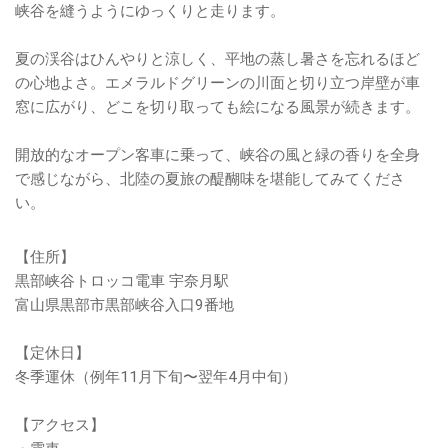
峡谷を縫うようにゆっくりと走ります。
夏の渓谷はひんやりと涼しく、平地の蒸し暑さを忘れるほど
の心地よさ。エメラルドグリーンの川面と切り立つ岸壁が車
窓に広がり、どこを切り取っても絵になる風景が続きます。
開放的なオープン客車に乗って、峡谷の風と緑の香りを全身
で感じながら、北陸の夏旅の醍醐味を堪能してみてくださ
い。
【住所】
黒部峡谷トロッコ電車 宇奈月駅
富山県黒部市黒部峡谷入口9番地
【定休日】
冬季運休（例年11月下旬〜翌年4月中旬）
【アクセス】