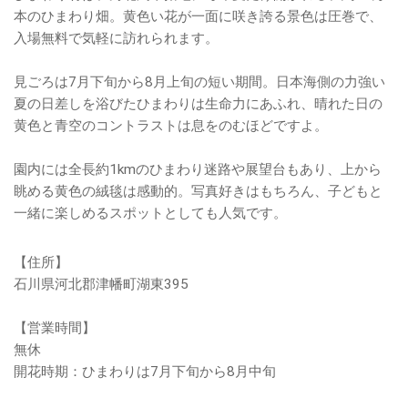
本のひまわり畑。黄色い花が一面に咲き誇る景色は圧巻で、
入場無料で気軽に訪れられます。
見ごろは7月下旬から8月上旬の短い期間。日本海側の力強い
夏の日差しを浴びたひまわりは生命力にあふれ、晴れた日の
黄色と青空のコントラストは息をのむほどですよ。
園内には全長約1kmのひまわり迷路や展望台もあり、上から
眺める黄色の絨毯は感動的。写真好きはもちろん、子どもと
一緒に楽しめるスポットとしても人気です。
【住所】
石川県河北郡津幡町湖東395
【営業時間】
無休
開花時期：ひまわりは7月下旬から8月中旬