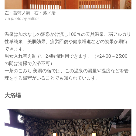
左：菖蒲ノ湯 右：蕗ノ湯
via
photo by author
温泉は加水なしの源泉かけ流し100％の天然温泉、弱アルカリ
性単純泉、美肌効果、疲労回復や健康増進などの効果が期待
できます。
男女入れ替え制で、24時間利用できます。（※24:00～25:00
の間は清掃で入浴不可）
一茶のこみち 美湯の宿では、この温泉の湯量や温度などを管
理をする湯守がいることでも知られています。
大浴場