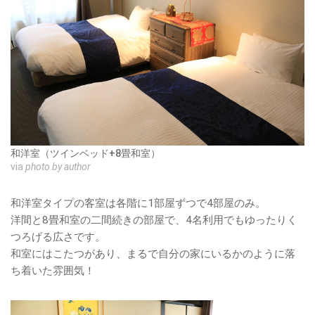
和洋室（ツインベッド+8畳和室）
via
photo by author
和洋室タイプの客室は各階に1部屋ずつで4部屋のみ。
洋間と8畳和室の二間続きの部屋で、4名利用でもゆったりく
つろげる広さです。
和室にはこたつがあり、まるで自分の家にいるかのように落
ち着いた雰囲気！