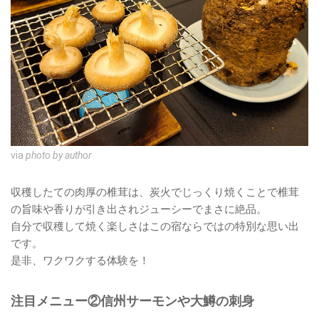
via
photo by author
収穫したての肉厚の椎茸は、炭火でじっくり焼くことで椎茸
の旨味や香りが引き出されジューシーでまさに絶品。
自分で収穫して焼く楽しさはこの宿ならではの特別な思い出
です。
是非、ワクワクする体験を！
注目メニュー②信州サーモンや大鱒の刺身