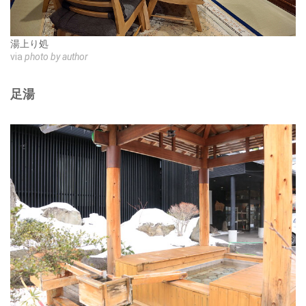
湯上り処
via
photo by author
足湯