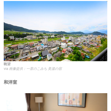
眺望
via
画像提供：一茶のこみち 美湯の宿
和洋室