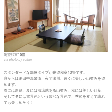
眺望和室10畳
via
photo by author
スタンダードな部屋タイプが眺望和室10畳です。
窓からは湯田中温泉街、夜間瀬川、遠くに美しい山並みを望
めます。
春には新緑、夏には清涼感ある山並み、秋には美しい紅葉、
そして冬には雪景色という贅沢な景色で、季節を変えて訪れ
ても楽しめそう！