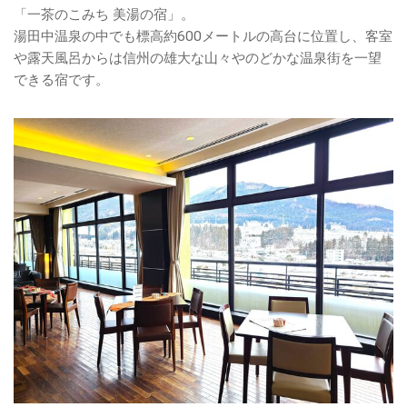
「一茶のこみち 美湯の宿」。
湯田中温泉の中でも標高約600メートルの高台に位置し、客室
や露天風呂からは信州の雄大な山々やのどかな温泉街を一望
できる宿です。