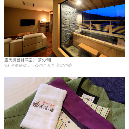
露天風呂付洋室[一茶の間]
via
画像提供：一茶のこみち 美湯の宿