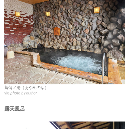
菖蒲ノ湯（あやめのゆ）
via
photo by author
露天風呂