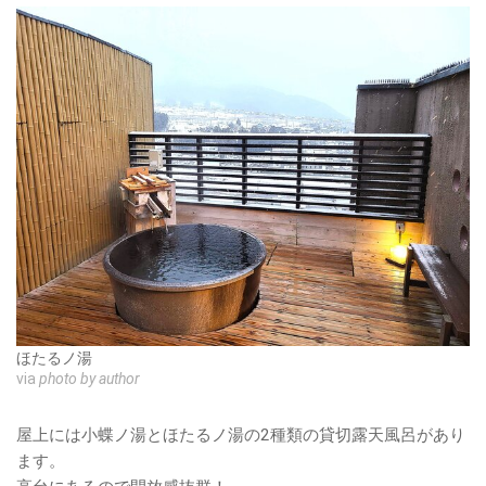
ほたるノ湯
via
photo by author
屋上には小蝶ノ湯とほたるノ湯の2種類の貸切露天風呂があり
ます。