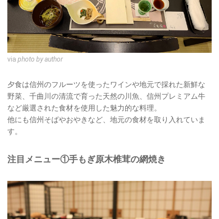
via
photo by author
夕食は信州のフルーツを使ったワインや地元で採れた新鮮な
野菜、千曲川の清流で育った天然の川魚、信州プレミアム牛
など厳選された食材を使用した魅力的な料理。
他にも信州そばやおやきなど、地元の食材を取り入れていま
す。
注目メニュー①手もぎ原木椎茸の網焼き