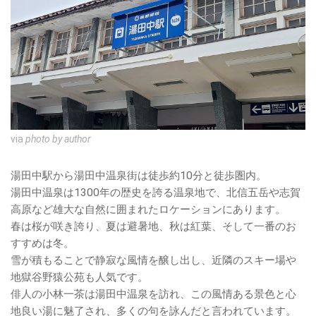
via
photo by author
湯田中駅から湯田中温泉街は徒歩約10分と徒歩圏内。
湯田中温泉は1300年の歴史を誇る温泉地で、北信五岳や志賀
高原など雄大な自然に囲まれたロケーションにあります。
春は桜が咲き誇り、夏は避暑地、秋は紅葉、そして一番のお
すすめは冬。
雪が積もることで静寂な風情を醸し出し、近隣のスキー場や
地獄谷野猿公苑も人気です。
俳人の小林一茶は湯田中温泉を訪れ、この風情ある景色と心
地良い湯に魅了され、多くの句を詠んだと言われています。