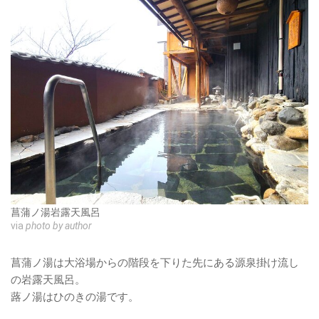
菖蒲ノ湯岩露天風呂
via
photo by author
菖蒲ノ湯は大浴場からの階段を下りた先にある源泉掛け流し
の岩露天風呂。
蕗ノ湯はひのきの湯です。