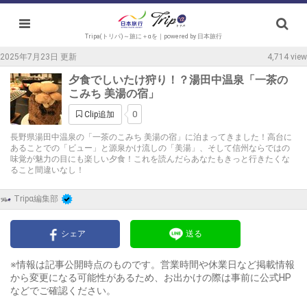
Tripa(トリパ)～旅に＋αを｜powered by 日本旅行
2025年7月23日 更新
4,714 view
夕食でしいたけ狩り！？湯田中温泉「一茶の
こみち 美湯の宿」
0
Clip追加
長野県湯田中温泉の「一茶のこみち 美湯の宿」に泊まってきました！高台に
あることでの「ビュー」と源泉かけ流しの「美湯」、そして信州ならではの
味覚が魅力の目にも楽しい夕食！これを読んだらあなたもきっと行きたくな
ること間違いなし！
Tripα編集部
シェア
送る
※情報は記事公開時点のものです。営業時間や休業日など掲載情報
から変更になる可能性があるため、お出かけの際は事前に公式HP
などでご確認ください。