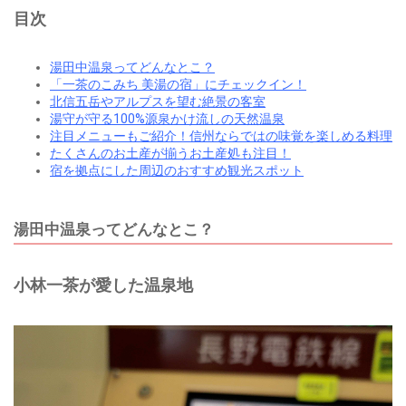
目次
湯田中温泉ってどんなとこ？
「一茶のこみち 美湯の宿」にチェックイン！
北信五岳やアルプスを望む絶景の客室
湯守が守る100%源泉かけ流しの天然温泉
注目メニューもご紹介！信州ならではの味覚を楽しめる料理
たくさんのお土産が揃うお土産処も注目！
宿を拠点にした周辺のおすすめ観光スポット
湯田中温泉ってどんなとこ？
小林一茶が愛した温泉地