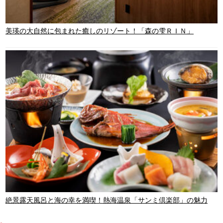
美瑛の大自然に包まれた癒しのリゾート！「森の雫ＲＩＮ」
絶景露天風呂と海の幸を満喫！熱海温泉「サンミ倶楽部」の魅力