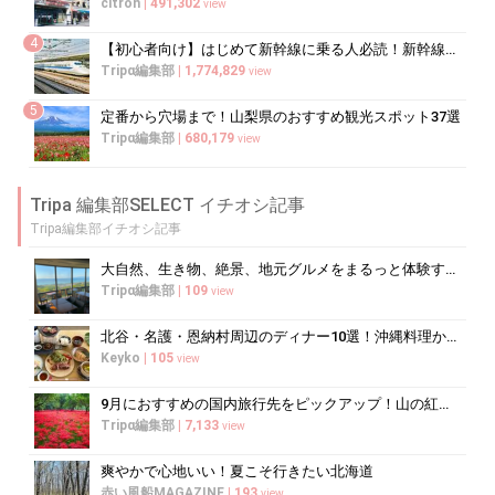
citron
|
491,302
view
4
【初心者向け】はじめて新幹線に乗る人必読！新幹線の乗り方をイチから徹底解説
Tripα編集部
|
1,774,829
view
5
定番から穴場まで！山梨県のおすすめ観光スポット37選
Tripα編集部
|
680,179
view
Tripa 編集部SELECT イチオシ記事
Tripa編集部イチオシ記事
大自然、生き物、絶景、地元グルメをまるっと体験する「湘南西エリア」
Tripα編集部
|
109
view
北谷・名護・恩納村周辺のディナー10選！沖縄料理からコース料理まで
Keyko
|
105
view
9月におすすめの国内旅行先をピックアップ！山の紅葉絶景や果物狩りも
Tripα編集部
|
7,133
view
爽やかで心地いい！夏こそ行きたい北海道
赤い風船MAGAZINE
|
193
view