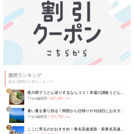
週間ランキング
最近1週間の人気ランキング
1
香川県でうどん巡りするならココ！本場の讃岐うどんの名店
Tripα編集部
|
247,681
view
2
暑い夏を乗り切る！関西から日帰りや1泊2日におすすめの避暑地10選
Tripα編集部
|
331,735
view
3
ここに寄るのがおすすめ！東名高速道路・新東名高速道路の充実のSA・PA10選