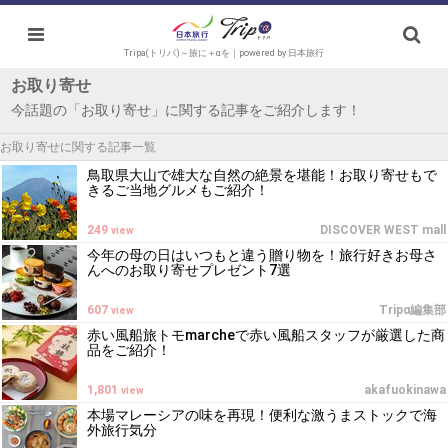
Tripa(トリパ)～旅に＋αを｜powered by 日本旅行
お取り寄せ
今話題の「お取り寄せ」に関する記事をご紹介します！
お取り寄せに関する記事一覧
鳥取県大山で雄大な自然の絶景を堪能！お取り寄せもで
きるご当地グルメもご紹介！
249
DISCOVER WEST mall
view
今年の母の日はいつもと違う贈り物を！旅行好きお母さ
んへのお取り寄せプレゼント7選
607
Tripα編集部
view
赤い風船旅トモmarcheで赤い風船スタッフが厳選した商
品をご紹介！
1,801
akafuokinawa
view
本場マレーシアの味を再現！便利な激うまストックで海
外旅行気分