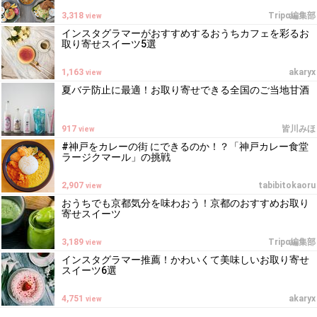
3,318
Tripα編集部
view
インスタグラマーがおすすめするおうちカフェを彩るお
取り寄せスイーツ5選
1,163
akaryx
view
夏バテ防止に最適！お取り寄せできる全国のご当地甘酒
917
皆川みほ
view
#神戸をカレーの街 にできるのか！？「神戸カレー食堂
ラージクマール」の挑戦
2,907
tabibitokaoru
view
おうちでも京都気分を味わおう！京都のおすすめお取り
寄せスイーツ
3,189
Tripα編集部
view
インスタグラマー推薦！かわいくて美味しいお取り寄せ
スイーツ6選
4,751
akaryx
view