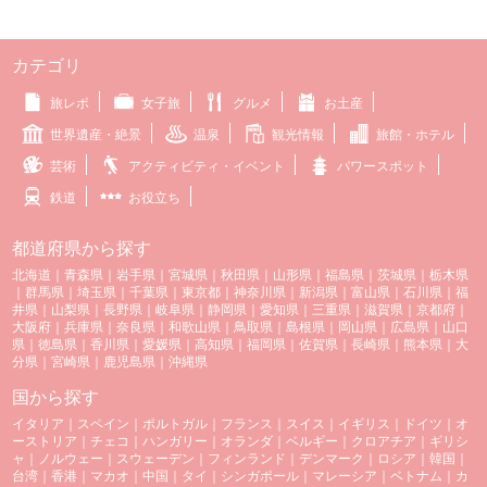
カテゴリ
旅レポ
女子旅
グルメ
お土産
世界遺産・絶景
温泉
観光情報
旅館・ホテル
芸術
アクティビティ・イベント
パワースポット
鉄道
お役立ち
都道府県から探す
北海道
｜
青森県
｜
岩手県
｜
宮城県
｜
秋田県
｜
山形県
｜
福島県
｜
茨城県
｜
栃木県
｜
群馬県
｜
埼玉県
｜
千葉県
｜
東京都
｜
神奈川県
｜
新潟県
｜
富山県
｜
石川県
｜
福
井県
｜
山梨県
｜
長野県
｜
岐阜県
｜
静岡県
｜
愛知県
｜
三重県
｜
滋賀県
｜
京都府
｜
大阪府
｜
兵庫県
｜
奈良県
｜
和歌山県
｜
鳥取県
｜
島根県
｜
岡山県
｜
広島県
｜
山口
県
｜
徳島県
｜
香川県
｜
愛媛県
｜
高知県
｜
福岡県
｜
佐賀県
｜
長崎県
｜
熊本県
｜
大
分県
｜
宮崎県
｜
鹿児島県
｜
沖縄県
国から探す
イタリア
｜
スペイン
｜
ポルトガル
｜
フランス
｜
スイス
｜
イギリス
｜
ドイツ
｜
オ
ーストリア
｜
チェコ
｜
ハンガリー
｜
オランダ
｜
ベルギー
｜
クロアチア
｜
ギリシ
ャ
｜
ノルウェー
｜
スウェーデン
｜
フィンランド
｜
デンマーク
｜
ロシア
｜
韓国
｜
台湾
｜
香港
｜
マカオ
｜
中国
｜
タイ
｜
シンガポール
｜
マレーシア
｜
ベトナム
｜
カ