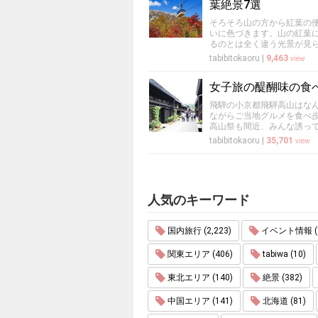
葉絶景7選
そろそろ山の方から紅葉の
いに色づきます。山の紅葉
るのとは全く違う光景が見
tabibitokaoru
|
9,463
view
女子旅の醍醐味の食
飛騨の小京都飛騨高山はな
ながらご当地グルメを食べ
高山祭も間近、みんな誘っ
tabibitokaoru
|
35,701
view
人気のキーワード
国内旅行 (2,223)
イベント情報 (1
関東エリア (406)
tabiwa (10)
東北エリア (140)
絶景 (382)
中国エリア (141)
北海道 (81)