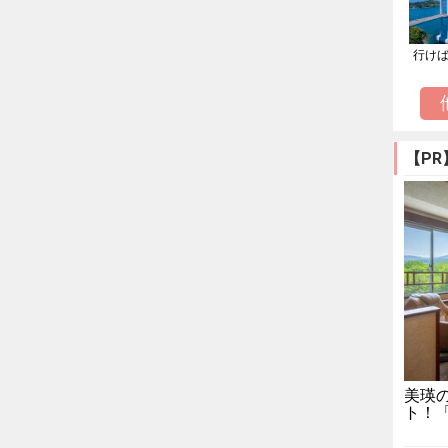
行け
【PR
美瑛
ト！