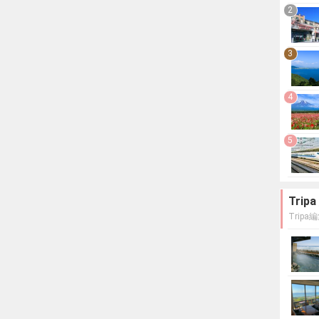
2
3
4
5
Tri
Trip