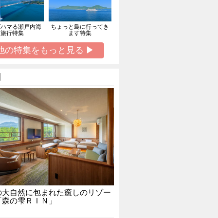
ばハマる瀬戸内海
ちょっと島に行ってき
旅行特集
ます特集
他の特集をもっと見る ▶
】
の大自然に包まれた癒しのリゾー
「森の雫ＲＩＮ」