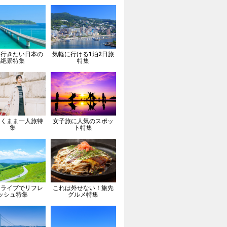
は行きたい日本の
気軽に行ける1泊2日旅
絶景特集
特集
向くまま一人旅特
女子旅に人気のスポッ
集
ト特集
ドライブでリフレ
これは外せない！旅先
ッシュ特集
グルメ特集