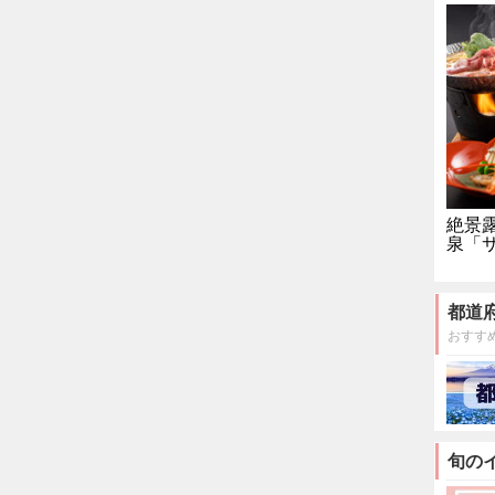
絶景
泉「
都道
おすす
旬の