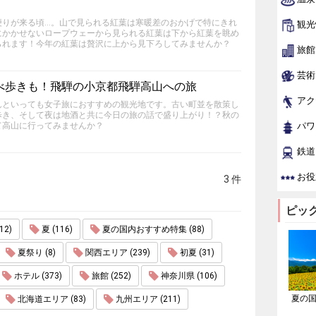
便りが来る頃…。山で見られる紅葉は寒暖差のおかげで特にきれ
観光
にかかせないロープウェーから見られる紅葉は下から紅葉を眺め
られます！今年の紅葉は贅沢に上から見下ろしてみませんか？
旅館
芸術
べ歩きも！飛騨の小京都飛騨高山への旅
アク
んといっても女子旅におすすめの観光地です。古い町並を散策し
歩き、そして夜は地酒と共に今日の旅の話で盛り上がり！？秋の
て高山に行ってみませんか？
パワ
鉄道
お役
3 件
ピッ
2)
夏 (116)
夏の国内おすすめ特集 (88)
夏祭り (8)
関西エリア (239)
初夏 (31)
ホテル (373)
旅館 (252)
神奈川県 (106)
夏の
北海道エリア (83)
九州エリア (211)