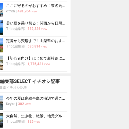
ここに寄るのがおすすめ！東名高速道路・新東名高速道路の充実のSA・PA10選
citron
|
491,964
view
暑い夏を乗り切る！関西から日帰りや1泊2日におすすめの避暑地10選
Tripα編集部
|
332,326
view
定番から穴場まで！山梨県のおすすめ観光スポット37選
Tripα編集部
|
680,814
view
【初心者向け】はじめて新幹線に乗る人必読！新幹線の乗り方をイチから徹底解説
Tripα編集部
|
1,775,421
view
pa 編集部SELECT イチオシ記事
a編集部イチオシ記事
今年の夏は房総半島の海辺で過ごす！海水浴におすすめの宿10選
Keyko
|
302
view
大自然、生き物、絶景、地元グルメをまるっと体験する「湘南西エリア」
Tripα編集部
|
126
view