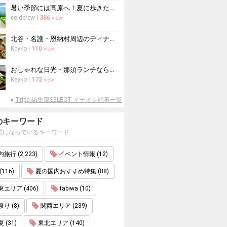
暑い季節には高原へ！夏に歩きたい絶景トレッキング10選
coldbrew
|
386
view
北谷・名護・恩納村周辺のディナー10選！沖縄料理からコース料理まで
Keyko
|
110
view
おしゃれな日光・那須ランチならここ！日光・那須周辺のおすすめレストラン10選
Keyko
|
172
view
»
Tripa 編集部SELECT イチオシ記事一覧
のキーワード
題になっているキーワード
旅行 (2,223)
イベント情報 (12)
(116)
夏の国内おすすめ特集 (88)
エリア (406)
tabiwa (10)
り (8)
関西エリア (239)
 (31)
東北エリア (140)