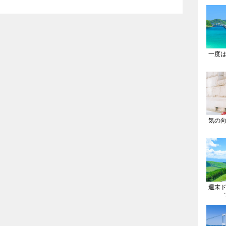
一度
気の
週末