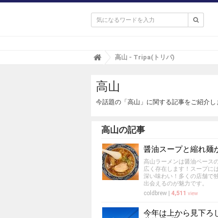

T
高山 - Tripa(トリパ)
r
i
高山
p
a
(
今話題の「高山」に関する記事をご紹介し
ト
リ
パ
高山の記事
)
醤油スープと縮れ麺
高山ラーメンは醤油ベース
広く存在します！スープに
深い味わい！多くの店舗で
出会えるのが魅力です。
coldbrew
|
4,511
view
今年は上から見下ろ