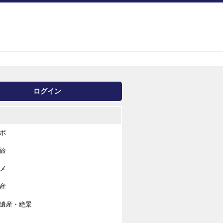
ログイン
ポ
旅
メ
産
遺産・絶景