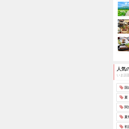
人気
いま話
国内
夏 
関東
夏祭
初夏