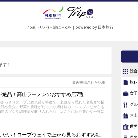
Tripa(トリパ)～旅に＋αを｜powered by 日本旅行
ます！
総合
旅レ
最近投稿された記事
女子
が絶品！高山ラーメンのおすすめ店7選
のあっさりスープと縮れ麺が特徴で、老舗から隠れた名店まで幅
グル
は鶏や魚介、野菜の旨味がたっぷり溶け込み、シンプルながらも
独自のダシや調理法が取り入れられ、店ごとに個性豊かな一杯に
お土
世界
したい！ロープウェイで上から見るおすすめ紅
温泉