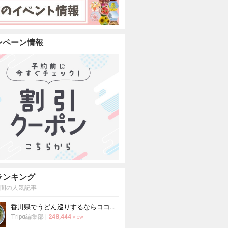
ンペーン情報
ランキング
週間の人気記事
香川県でうどん巡りするならココ！本場の讃岐うどんの名店
Tripα編集部
|
248,444
view