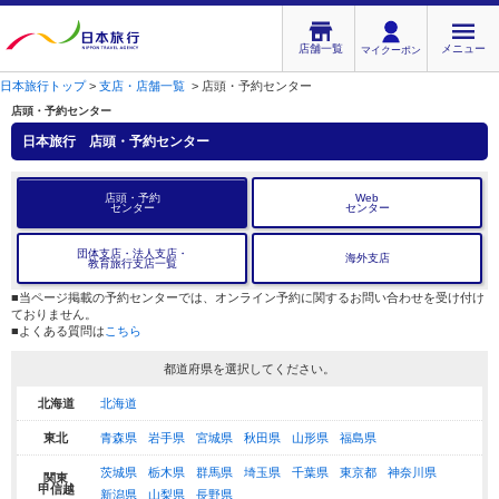
店舗一覧
メニュー
マイクーポン
日本旅行トップ
>
支店・店舗一覧
>
店頭・予約センター
店頭・予約センター
日本旅行
店頭・予約センター
店頭・予約
Web
センター
センター
団体支店・法人支店・
海外支店
教育旅行支店一覧
■当ページ掲載の予約センターでは、オンライン予約に関するお問い合わせを受け付け
ておりません。
■よくある質問は
こちら
都道府県を選択してください。
北海道
北海道
東北
青森県
岩手県
宮城県
秋田県
山形県
福島県
茨城県
栃木県
群馬県
埼玉県
千葉県
東京都
神奈川県
関東
甲信越
新潟県
山梨県
長野県