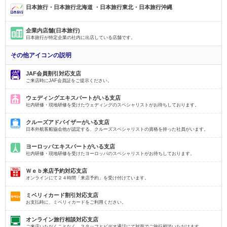
日本旅行・日本旅行北海道 ・日本旅行東北・日本旅行沖縄
企業内店舗(日本旅行)
日本旅行が特定企業の社内に出店している店舗です。
その他アイコンの説明
JAF会員割引対応支店
ご来店時にJAF会員証をご提示ください。
ウェディングエキスパートがいる支店
社内研修・現地研修を受けたウェディングのスペシャリストがお待ちしております。
クルーズアドバイザーがいる支店
日本外航客船協会他が認定する、クルーズスペシャリストの資格を持った社員がいます。
ヨーロッパエキスパートがいる支店
社内研修・現地研修を受けたヨーロッパのスペシャリストがお待ちしております。
Ｗｅｂ来店予約対応支店
オンラインにて２４時間「来店予約」を受け付けています。
ミベリィカード割引対応支店
お支払時に、ミベリィカードをご利用ください。
オンライン旅行相談対応支店
ご来店いただくことなく、スタッフとビデオ通話にて対面でご旅行相談いただけます。