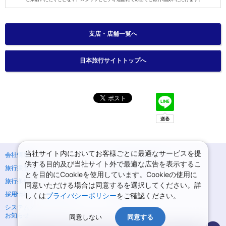
支店・店舗一覧へ
日本旅行サイトトップへ
当社サイト内においてお客様ごとに最適なサービスを提
会社情報
プライバシーポリシー
供する目的及び当社サイト外で最適な広告を表示するこ
旅行業登録票・約款
規約集
とを目的にCookieを使用しています。Cookieの使用に
旅行条件書
ニュースリリース
同意いただける場合は同意するを選択してください。詳
採用情報
サイトマップ
しくは
プライバシーポリシー
をご確認ください。
システムメンテナンスの
お知らせ
同意しない
同意する