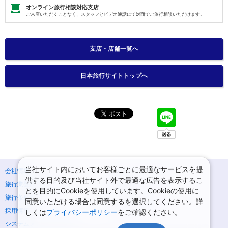
オンライン旅行相談対応支店
ご来店いただくことなく、スタッフとビデオ通話にて対面でご旅行相談いただけます。
支店・店舗一覧へ
日本旅行サイトトップへ
当社サイト内においてお客様ごとに最適なサービスを提
会社情報
プライバシーポリシー
供する目的及び当社サイト外で最適な広告を表示するこ
旅行業登録票・約款
規約集
とを目的にCookieを使用しています。Cookieの使用に
旅行条件書
ニュースリリース
同意いただける場合は同意するを選択してください。詳
採用情報
サイトマップ
しくは
プライバシーポリシー
をご確認ください。
システムメンテナンスの