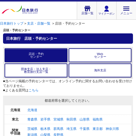
店舗一覧
メニュー
マイクーポン
日本旅行トップ
>
支店・店舗一覧
>
店頭・予約センター
店頭・予約センター
日本旅行
店頭・予約センター
店頭・予約
Web
センター
センター
団体支店・法人支店・
海外支店
教育旅行支店一覧
■当ページ掲載の予約センターでは、オンライン予約に関するお問い合わせを受け付け
ておりません。
■よくある質問は
こちら
都道府県を選択してください。
北海道
北海道
東北
青森県
岩手県
宮城県
秋田県
山形県
福島県
茨城県
栃木県
群馬県
埼玉県
千葉県
東京都
神奈川県
関東
甲信越
新潟県
山梨県
長野県