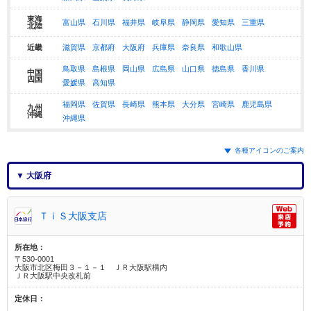
東海
富山県
石川県
福井県
岐阜県
静岡県
愛知県
三重県
北陸
近畿
滋賀県
京都府
大阪府
兵庫県
奈良県
和歌山県
鳥取県
島根県
岡山県
広島県
山口県
徳島県
香川県
中国
四国
愛媛県
高知県
福岡県
佐賀県
長崎県
熊本県
大分県
宮崎県
鹿児島県
九州
沖縄
沖縄県
各種アイコンのご案内
▼ 大阪府
ＴｉＳ大阪支店
所在地：
〒530-0001
大阪市北区梅田３－１－１ ＪＲ大阪駅構内
ＪＲ大阪駅中央改札前
定休日：