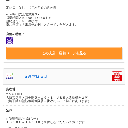
定休日：なし （年末年始のみ休業）
●TiS梅田支店営業案内●
営業時間／10：00～17：00まで
最終受付／16：00まで
※ご来店は「来店予約制」とさせていただきます。
店舗の特色：
この支店・店舗ページを見る
ＴｉＳ新大阪支店
所在地：
〒532-0011
大阪市淀川区西中島５－１６－１ ＪＲ新大阪駅構内２階
（地下鉄御堂筋線新大阪駅５番改札口出て前方にあります）
定休日：
●営業時間のお知らせ●
１３：００～１４：００は昼休憩をいただいております。