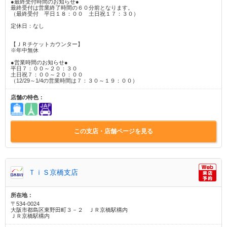
●最終受付時間のお知らせ●
最終受付は営業終了時間の６０分前となります。
（最終受付 平日１８：００ 土日祝１７：３０）
定休日：なし
【ＪＲチケットカウンター】
※年中無休
●営業時間のお知らせ●
平日７：００～２０：３０
土日祝７：００～２０：００
（12/29～1/4の営業時間は７：３０～１９：００）
店舗の特色：
この支店・店舗ページを見る
ＴｉＳ京橋支店
所在地：
〒534-0024
大阪市都島区東野田町３－２ ＪＲ京橋駅構内
ＪＲ京橋駅構内