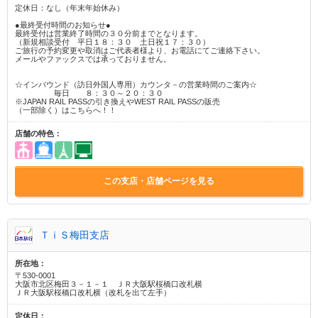
定休日：なし（年末年始休み）
●最終受付時間のお知らせ●
最終受付は営業終了時間の３０分前までとなります。
（新規相談受付 平日１８：３０ 土日祝１７：３０）
ご旅行の予約変更や取消はご代表者様より、お電話にてご連絡下さい。
メールやファックスでは承っておりません。
☆インバウンド（訪日外国人専用）カウンタ－の営業時間のご案内☆
毎日 ８：３０～２０：３０
※JAPAN RAIL PASSの引き換えやWEST RAIL PASSの販売
（一部除く）はこちらへ！！
店舗の特色：
この支店・店舗ページを見る
ＴｉＳ梅田支店
所在地：
〒530-0001
大阪市北区梅田３－１－１ ＪＲ大阪駅桜橋口改札横
ＪＲ大阪駅桜橋口改札横（改札を出て左手）
定休日：