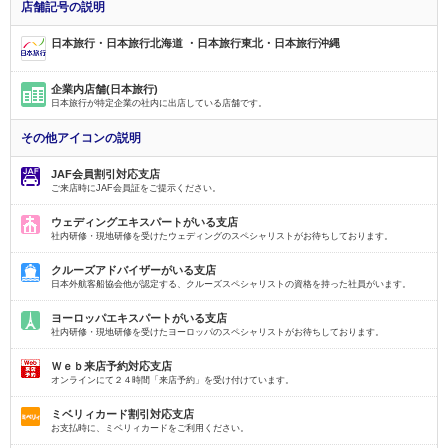
店舗記号の説明
日本旅行・日本旅行北海道 ・日本旅行東北・日本旅行沖縄
企業内店舗(日本旅行)
日本旅行が特定企業の社内に出店している店舗です。
その他アイコンの説明
JAF会員割引対応支店
ご来店時にJAF会員証をご提示ください。
ウェディングエキスパートがいる支店
社内研修・現地研修を受けたウェディングのスペシャリストがお待ちしております。
クルーズアドバイザーがいる支店
日本外航客船協会他が認定する、クルーズスペシャリストの資格を持った社員がいます。
ヨーロッパエキスパートがいる支店
社内研修・現地研修を受けたヨーロッパのスペシャリストがお待ちしております。
Ｗｅｂ来店予約対応支店
オンラインにて２４時間「来店予約」を受け付けています。
ミベリィカード割引対応支店
お支払時に、ミベリィカードをご利用ください。