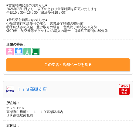
■営業時間変更のお知らせ■
2026年7月1日より、以下のとおり営業時間を変更いたします。
全日10：30～18：30（最終受付18：00）
●最終受付時間のお知らせ●
①新規旅行相談受付の場合 営業終了時間の60分前
②予約済みの入金・受け取りの場合 営業終了時間の30分前
③JR券・航空券等チケットのみ購入の場合 営業終了時間の30分前
店舗の特色：
この支店・店舗ページを見る
ＴｉＳ高槻支店
所在地：
〒569-1116
高槻市白梅町１－１ ＪＲ高槻駅構内
ＪＲ高槻駅改札前
定休日：