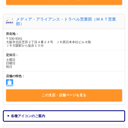
メディア・アライアンス・トラベル営業部（ＭＡＴ営業
部）
所在地：
〒530-8341
大阪市北区芝田２丁目４番２４号 ＪＲ西日本本社ビル９階
ＪＲ大阪駅から徒歩１０分
定休日：
土曜日
日曜日
祝日
店舗の特色：
この支店・店舗ページを見る
▼ 各種アイコンのご案内