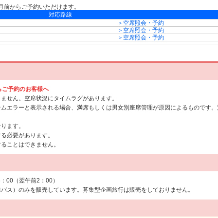
月前からご予約いただけます。
対応路線
＞空席照会・予約
＞空席照会・予約
＞空席照会・予約
からご予約のお客様へ
りません。空席状況にタイムラグがあります。
テムエラーと表示される場合、満席もしくは男女別座席管理が原因によるものです。
なります。
する必要があります。
することはできません。
6：00（翌午前2：00）
線バス）のみを販売しています。募集型企画旅行は販売をしておりません。