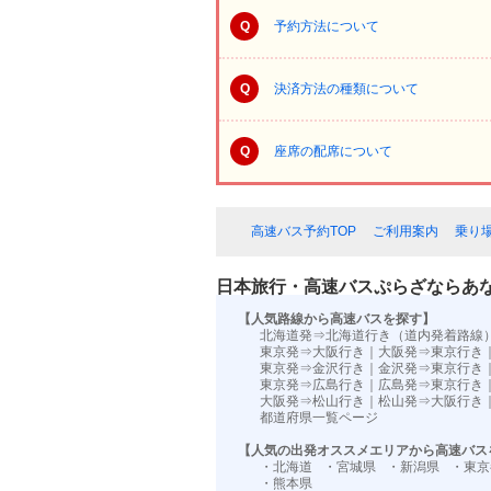
Q
予約方法について
Q
決済方法の種類について
Q
座席の配席について
高速バス予約TOP
ご利用案内
乗り
日本旅行・高速バスぷらざならあ
【人気路線から高速バスを探す】
北海道発⇒北海道行き（道内発着路線
東京発⇒大阪行き
｜
大阪発⇒東京行き
東京発⇒金沢行き
｜
金沢発⇒東京行き
東京発⇒広島行き
｜
広島発⇒東京行き
大阪発⇒松山行き
｜
松山発⇒大阪行き
都道府県一覧ページ
【人気の出発オススメエリアから高速バス
・北海道
・宮城県
・新潟県
・東京
・熊本県