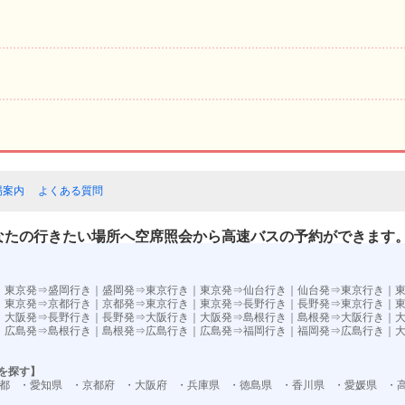
場案内
よくある質問
なたの行きたい場所へ空席照会から高速バスの予約ができます
）
｜
東京発⇒盛岡行き
｜
盛岡発⇒東京行き
｜
東京発⇒仙台行き
｜
仙台発⇒東京行き
｜
｜
東京発⇒京都行き
｜
京都発⇒東京行き
｜
東京発⇒長野行き
｜
長野発⇒東京行き
｜
｜
大阪発⇒長野行き
｜
長野発⇒大阪行き
｜
大阪発⇒島根行き
｜
島根発⇒大阪行き
｜
｜
広島発⇒島根行き
｜
島根発⇒広島行き
｜
広島発⇒福岡行き
｜
福岡発⇒広島行き
｜
を探す】
都
・愛知県
・京都府
・大阪府
・兵庫県
・徳島県
・香川県
・愛媛県
・