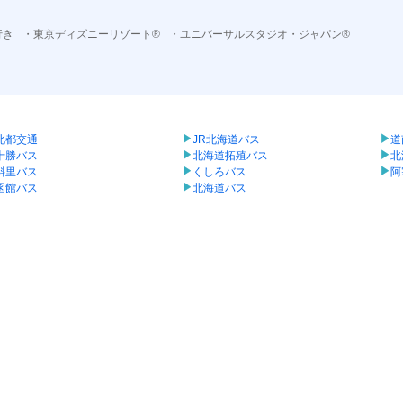
行き
・東京ディズニーリゾート®
・ユニバーサルスタジオ・ジャパン®
北都交通
JR北海道バス
道
十勝バス
北海道拓殖バス
北
斜里バス
くしろバス
阿
函館バス
北海道バス