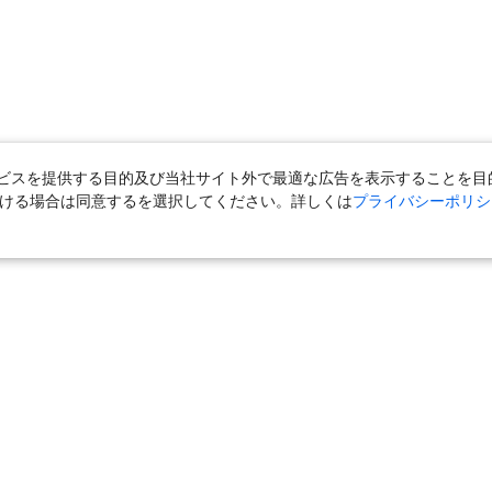
スを提供する目的及び当社サイト外で最適な広告を表示することを目的に
ただける場合は同意するを選択してください。詳しくは
プライバシーポリシ
＋宿泊
｜
国内旅行（ツアー）
｜
旅館・ホテル（宿泊）
｜
高速バス
外旅行（ツアー）
｜
海外航空券
｜
海外ホテル
｜
海外航空券＋海外ホ
ら」
｜
おとなび
｜
海外挙式・ウェディング
｜
ハネムーン
｜
ク