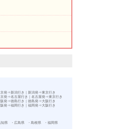
。
東京発⇒新潟行き
｜
新潟発⇒東京行き
東京発⇒名古屋行き
｜
名古屋発⇒東京行き
大阪発⇒徳島行き
｜
徳島発⇒大阪行き
大阪発⇒福岡行き｜
福岡発⇒大阪行き
高知県
・広島県
・島根県
・福岡県