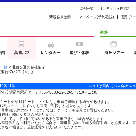
店舗一覧
オンライン旅行相談
新規会員登録
マイページ(予約確認)
割引クー
海外
旅館
高速バス
レンタカー
遊び・体験
海外ツアー
一覧
>
北都交通の会社紹介
本旅行のバスぷらざ
0番11号）
＞のりば案内（バス会社への
都交通函館駅前ターミナル／0138-22-3265／7:10～17:30
列シート便が4列シート、トイレなし車両で運転する場合があります。
は4列シート、トイレなし車両で運転する場合があります。
(2号車目)以降ののりばについては、ターミナル係員にお尋ねください。
は異性が隣になる場合があります。
については、性別に間違いがあると乗車できない場合があります。
や身障割引をご利用いただく場合は、証明書（学生手帳や身障手帳）が必要です。
できない場合は、差額運賃をお支払いいただきます。