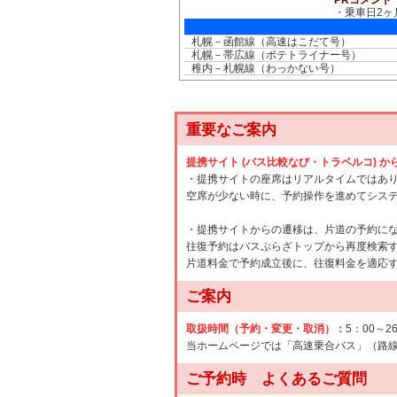
PRコメント
・乗車日2ヶ
札幌－函館線（高速はこだて号）
札幌－帯広線（ポテトライナー号）
稚内－札幌線（わっかない号）
重要なご案内
提携サイト (バス比較なび・トラベルコ) 
・提携サイトの座席はリアルタイムではあ
空席が少ない時に、予約操作を進めてシス
・提携サイトからの遷移は、片道の予約に
往復予約はバスぷらざトップから再度検索
片道料金で予約成立後に、往復料金を適応
ご案内
取扱時間（予約・変更・取消）：
5：00～2
当ホームページでは「高速乗合バス」（路
ご予約時 よくあるご質問