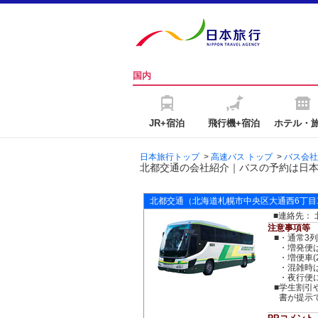
国内
JR+宿泊
飛行機+宿泊
ホテル・
日本旅行トップ
>
高速バス トップ
>
バス会社
北都交通の会社紹介｜バスの予約は日
北都交通
（北海道札幌市中央区大通西6丁目1
■連絡先： 北
注意事項等
■
・通常3
・増発便
・増便車
・混雑時
・夜行便
■
学生割引
書が提示