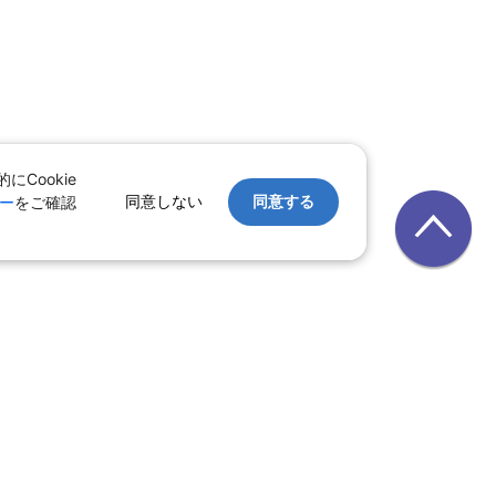
Cookie
同意しない
同意する
ー
をご確認
｜
レンタカー
｜
遊び・体験
テル
ルーズ
｜
鉄道