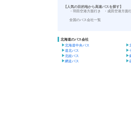
【人気の目的地から高速バスを探す】
・羽田空港方面行き
・成田空港方面
全国のバス会社一覧
北海道のバス会社
北海道中央バス
道北バス
北紋バス
網走バス