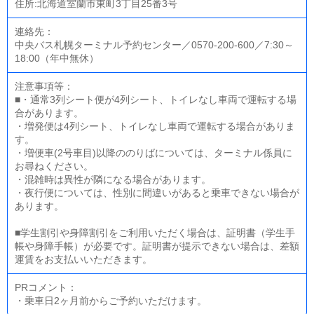
住所:北海道室蘭市東町3丁目25番3号
連絡先：
中央バス札幌ターミナル予約センター／0570-200-600／7:30～
18:00（年中無休）
注意事項等：
■・通常3列シート便が4列シート、トイレなし車両で運転する場
合があります。
・増発便は4列シート、トイレなし車両で運転する場合がありま
す。
・増便車(2号車目)以降ののりばについては、ターミナル係員に
お尋ねください。
・混雑時は異性が隣になる場合があります。
・夜行便については、性別に間違いがあると乗車できない場合が
あります。
■学生割引や身障割引をご利用いただく場合は、証明書（学生手
帳や身障手帳）が必要です。証明書が提示できない場合は、差額
運賃をお支払いいただきます。
PRコメント：
・乗車日2ヶ月前からご予約いただけます。