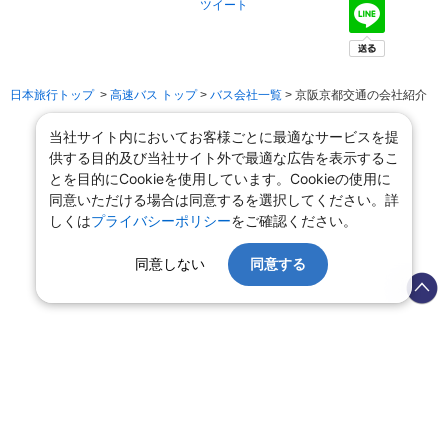
ツイート
日本旅行トップ
>
高速バス トップ
>
バス会社一覧
> 京阪京都交通の会社紹介
当社サイト内においてお客様ごとに最適なサービスを提
供する目的及び当社サイト外で最適な広告を表示するこ
とを目的にCookieを使用しています。Cookieの使用に
同意いただける場合は同意するを選択してください。詳
しくは
プライバシーポリシー
をご確認ください。
同意しない
同意する
会社情報
プライバシーポリシー
旅行業登録票・約款
規約集
旅行条件書
商標について
ニュースリリース
採用情報
サイトマップ
システムメンテナンスの