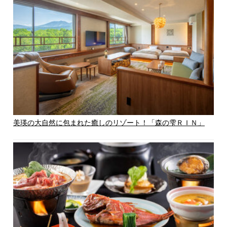
美瑛の大自然に包まれた癒しのリゾート！「森の雫ＲＩＮ」