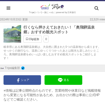
Tripa(トリパ)～旅に＋αを｜powered by 日本旅行
2024年10月23日 更新
22,529 view
行くなら押さえておきたい！「奥飛騨温泉
郷」おすすめ観光スポット
0
Clip追加
岐阜県にある奥飛騨温泉郷は、大自然に囲まれた5つの温泉地から成ります。
せっかくの旅行なら、温泉にゆっくりつかったあとは観光も楽しみたいとこ
ろ。奥飛騨温泉郷をめいっぱい楽しむおすすめ観光スポットをご紹介しま
す！
Tripα編集部
シェア
送る
※情報は記事公開時点のものです。営業時間や休業日など掲載情報
から変更になる可能性があるため、お出かけの際は事前に公式HP
などでご確認ください。