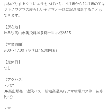
おねだりするクマにエサをあげたり、4月末から12月末の間は
ツキノワグマの愛らしい子グマと一緒に記念撮影することも
できます。
【所在地】
岐阜県高山市奥飛騨温泉郷一重ヶ根2535
【営業時間】
8:00〜17:00（冬季は16:30閉園）
【定休日】
なし
【アクセス】
・バス
JR高山駅発 濃飛バス 新穂高温泉行クマ牧場バス停 徒歩
約5分
・車