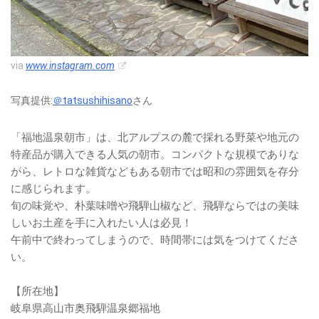
via
www.instagram.com
写真提供:
＠tatsushihisano
さん
「福地温泉朝市」は、北アルプスの麓で採れる野菜や地元の
特産品が購入できる人気の朝市。コンパクトな規模でありな
がら、レトロな雑貨などもある朝市では昭和の雰囲気を存分
に感じられます。
旬の味覚や、朴葉味噌や飛騨山椒など、飛騨ならではの美味
しいお土産を手に入れたい人は必見！
午前中で終わってしまうので、時間帯には気をつけてくださ
い。
【所在地】
岐阜県高山市奥飛騨温泉郷福地