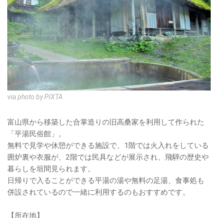
via
photo by PIXTA
富山県から移築した合掌造りの旧高桑家を利用して作られた
「平湯民俗館」。
無料で見学や休憩ができる施設で、1階では火入れをしている
囲炉裏や衣服が、2階では民具などが展示され、飛騨の歴史や
暮らしを垣間見られます。
日帰りで入ることができる平湯の湯や無料の足湯、食事処も
併設されているので一緒に利用するのもおすすめです。
【所在地】