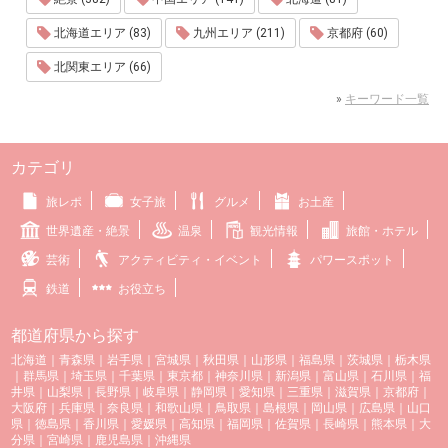
北海道エリア (83)
九州エリア (211)
京都府 (60)
北関東エリア (66)
»
キーワード一覧
カテゴリ
旅レポ
女子旅
グルメ
お土産
世界遺産・絶景
温泉
観光情報
旅館・ホテル
芸術
アクティビティ・イベント
パワースポット
鉄道
お役立ち
都道府県から探す
北海道
｜
青森県
｜
岩手県
｜
宮城県
｜
秋田県
｜
山形県
｜
福島県
｜
茨城県
｜
栃木県
｜
群馬県
｜
埼玉県
｜
千葉県
｜
東京都
｜
神奈川県
｜
新潟県
｜
富山県
｜
石川県
｜
福
井県
｜
山梨県
｜
長野県
｜
岐阜県
｜
静岡県
｜
愛知県
｜
三重県
｜
滋賀県
｜
京都府
｜
大阪府
｜
兵庫県
｜
奈良県
｜
和歌山県
｜
鳥取県
｜
島根県
｜
岡山県
｜
広島県
｜
山口
県
｜
徳島県
｜
香川県
｜
愛媛県
｜
高知県
｜
福岡県
｜
佐賀県
｜
長崎県
｜
熊本県
｜
大
分県
｜
宮崎県
｜
鹿児島県
｜
沖縄県