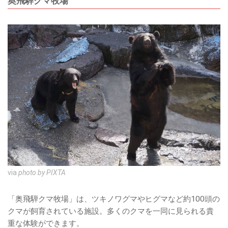
奥飛騨クマ牧場
via
photo by PIXTA
「奥飛騨クマ牧場」は、ツキノワグマやヒグマなど約100頭の
クマが飼育されている施設。多くのクマを一同に見られる貴
重な体験ができます。