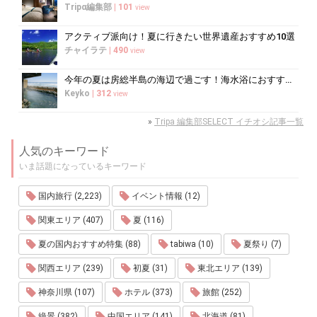
Tripα編集部
|
101
view
アクティブ派向け！夏に行きたい世界遺産おすすめ10選
チャイラテ
|
490
view
今年の夏は房総半島の海辺で過ごす！海水浴におすすめの宿10選
Keyko
|
312
view
»
Tripa 編集部SELECT イチオシ記事一覧
人気のキーワード
いま話題になっているキーワード
国内旅行 (2,223)
イベント情報 (12)
関東エリア (407)
夏 (116)
夏の国内おすすめ特集 (88)
tabiwa (10)
夏祭り (7)
関西エリア (239)
初夏 (31)
東北エリア (139)
神奈川県 (107)
ホテル (373)
旅館 (252)
絶景 (382)
中国エリア (141)
北海道 (81)