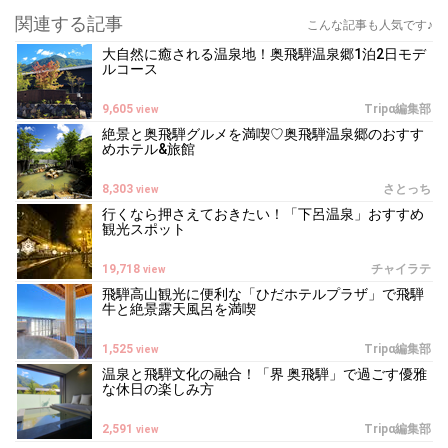
関連する記事
こんな記事も人気です♪
大自然に癒される温泉地！奥飛騨温泉郷1泊2日モデ
ルコース
9,605
Tripα編集部
view
絶景と奥飛騨グルメを満喫♡奥飛騨温泉郷のおすす
めホテル&旅館
8,303
さとっち
view
行くなら押さえておきたい！「下呂温泉」おすすめ
観光スポット
19,718
チャイラテ
view
飛騨高山観光に便利な「ひだホテルプラザ」で飛騨
牛と絶景露天風呂を満喫
1,525
Tripα編集部
view
温泉と飛騨文化の融合！「界 奥飛騨」で過ごす優雅
な休日の楽しみ方
2,591
Tripα編集部
view