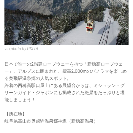
via
photo by PIXTA
日本で唯一の2階建ロープウェーを持つ「新穂高ロープウェ
ー」。アルプスに囲まれた、標高2,000mのパノラマを楽しめ
る奥飛騨温泉郷の人気スポット。
終着の西穂高駅口屋上にある展望台からは、ミシュラン・グ
リーンガイド・ジャポンにも掲載された絶景をたっぷりと堪
能しましょう！
【所在地】
岐阜県高山市奥飛騨温泉郷神坂（新穂高温泉）