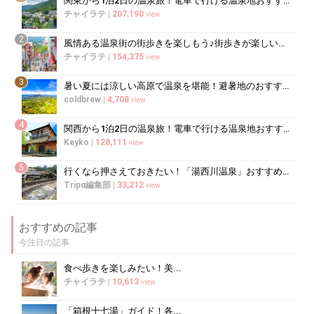
関東から1泊2日の温泉旅！電車で行ける温泉地おすすめ15選
チャイラテ
|
207,190
view
2
風情ある温泉街の街歩きを楽しもう♪街歩きが楽しい温泉地10選
チャイラテ
|
154,375
view
3
暑い夏には涼しい高原で温泉を堪能！避暑地のおすすめ温泉10選
coldbrew
|
4,708
view
4
関西から1泊2日の温泉旅！電車で行ける温泉地おすすめ12選
Keyko
|
128,111
view
5
行くなら押さえておきたい！「湯西川温泉」おすすめ観光スポット
Tripα編集部
|
33,212
view
おすすめの記事
今注目の記事
食べ歩きを楽しみたい！美...
チャイラテ
|
10,613
view
「箱根十七湯」ガイド！各...