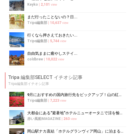
Keyko
|
2,101
view
まだ行ったことないの？日...
Tripα編集部
|
10,637
view
行くなら押さえておきたい...
Tripα編集部
|
5,744
view
自由気ままに癒やしステイ...
coldbrew
|
10,022
view
Tripa 編集部SELECT イチオシ記事
Tripa編集部イチオシ記事
9月におすすめの国内旅行先をピックアップ！山の紅葉絶景や果物狩りも
Tripα編集部
|
7,223
view
大都会にある“避暑地”ホテルニューオータニで涼を愉しむ
赤い風船MAGAZINE
|
263
view
岡山駅ナカ直結「ホテルグランヴィア岡山」に泊まるべき5つの理由