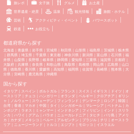
旅レポ
女子旅
グルメ
お土産
世界遺産・絶景
温泉
観光情報
旅館・ホテル
芸術
アクティビティ・イベント
パワースポット
鉄道
お役立ち
都道府県から探す
北海道
｜
青森県
｜
岩手県
｜
宮城県
｜
秋田県
｜
山形県
｜
福島県
｜
茨城県
｜
栃木県
｜
群馬県
｜
埼玉県
｜
千葉県
｜
東京都
｜
神奈川県
｜
新潟県
｜
富山県
｜
石川県
｜
福
井県
｜
山梨県
｜
長野県
｜
岐阜県
｜
静岡県
｜
愛知県
｜
三重県
｜
滋賀県
｜
京都府
｜
大阪府
｜
兵庫県
｜
奈良県
｜
和歌山県
｜
鳥取県
｜
島根県
｜
岡山県
｜
広島県
｜
山口
県
｜
徳島県
｜
香川県
｜
愛媛県
｜
高知県
｜
福岡県
｜
佐賀県
｜
長崎県
｜
熊本県
｜
大
分県
｜
宮崎県
｜
鹿児島県
｜
沖縄県
国から探す
イタリア
｜
スペイン
｜
ポルトガル
｜
フランス
｜
スイス
｜
イギリス
｜
ドイツ
｜
オ
ーストリア
｜
チェコ
｜
ハンガリー
｜
オランダ
｜
ベルギー
｜
クロアチア
｜
ギリシ
ャ
｜
ノルウェー
｜
スウェーデン
｜
フィンランド
｜
デンマーク
｜
ロシア
｜
韓国
｜
台湾
｜
香港
｜
マカオ
｜
中国
｜
タイ
｜
シンガポール
｜
マレーシア
｜
ベトナム
｜
カ
ンボジア
｜
ラオス
｜
ミャンマー
｜
インドネシア
｜
フィリピン
｜
インド
｜
スリラ
ンカ
｜
ハワイ
｜
グアム
｜
パラオ
｜
ニューカレドニア
｜
タヒチ
｜
バリ島
｜
アメリ
カ
｜
カナダ
｜
メキシコ
｜
ペルー
｜
アルゼンチン
｜
ブラジル
｜
チリ
｜
オーストラ
リア
｜
ニュージーランド
｜
トルコ
｜
エジプト
｜
モロッコ
｜
イスラエル