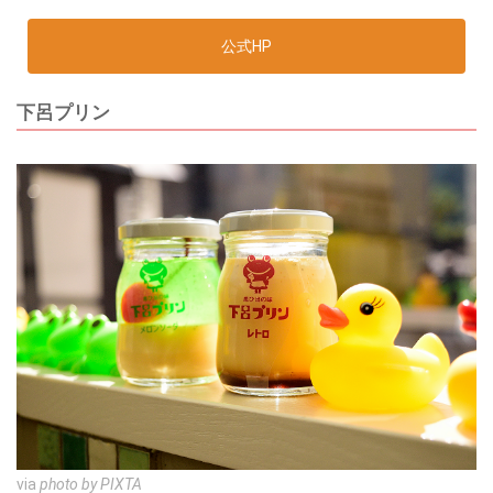
公式HP
下呂プリン
via
photo by PIXTA