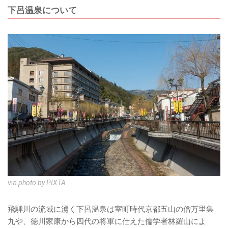
下呂温泉について
via
photo by PIXTA
飛騨川の流域に湧く下呂温泉は室町時代京都五山の僧万里集
九や、徳川家康から四代の将軍に仕えた儒学者林羅山によ