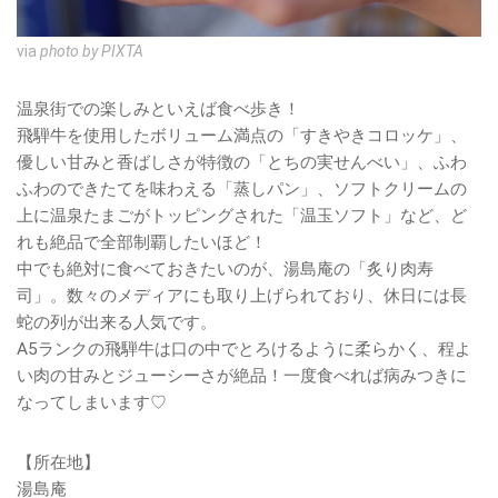
via
photo by PIXTA
温泉街での楽しみといえば食べ歩き！
飛騨牛を使用したボリューム満点の「すきやきコロッケ」、
優しい甘みと香ばしさが特徴の「とちの実せんべい」、ふわ
ふわのできたてを味わえる「蒸しパン」、ソフトクリームの
上に温泉たまごがトッピングされた「温玉ソフト」など、ど
れも絶品で全部制覇したいほど！
中でも絶対に食べておきたいのが、湯島庵の「炙り肉寿
司」。数々のメディアにも取り上げられており、休日には長
蛇の列が出来る人気です。
A5ランクの飛騨牛は口の中でとろけるように柔らかく、程よ
い肉の甘みとジューシーさが絶品！一度食べれば病みつきに
なってしまいます♡
【所在地】
湯島庵