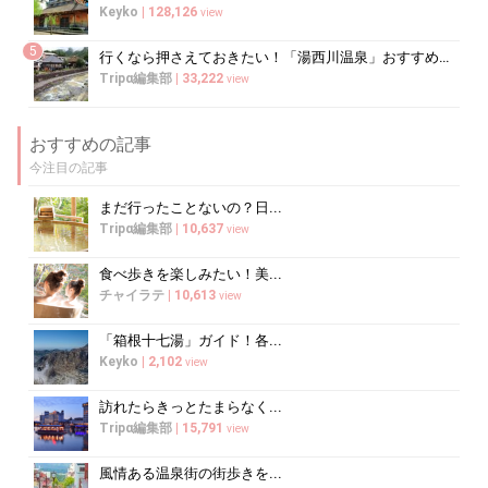
Keyko
|
128,126
view
5
行くなら押さえておきたい！「湯西川温泉」おすすめ観光スポット
Tripα編集部
|
33,222
view
おすすめの記事
今注目の記事
まだ行ったことないの？日...
Tripα編集部
|
10,637
view
食べ歩きを楽しみたい！美...
チャイラテ
|
10,613
view
「箱根十七湯」ガイド！各...
Keyko
|
2,102
view
訪れたらきっとたまらなく...
Tripα編集部
|
15,791
view
風情ある温泉街の街歩きを...