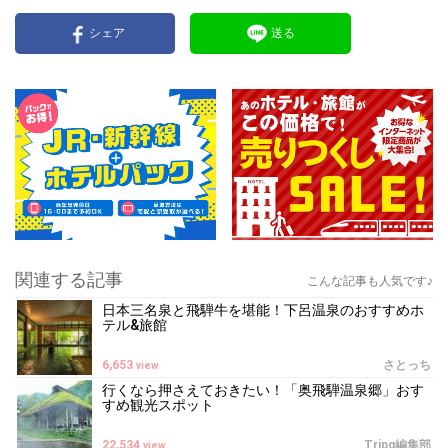
シェア
送る
関連する記事
こんな記事も人気です♪
日本三名泉と飛騨牛を堪能！下呂温泉のおすすめホ
テル&旅館
6,653
さとっち
view
行くなら押さえておきたい！「奥飛騨温泉郷」おす
すめ観光スポット
22,534
Tripα編集部
view