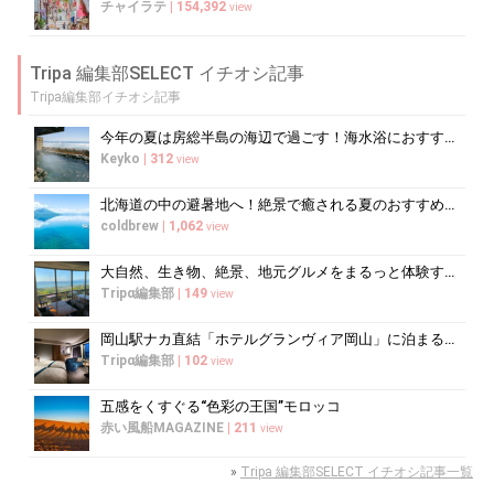
チャイラテ
|
154,392
view
Tripa 編集部SELECT イチオシ記事
Tripa編集部イチオシ記事
今年の夏は房総半島の海辺で過ごす！海水浴におすすめの宿10選
Keyko
|
312
view
北海道の中の避暑地へ！絶景で癒される夏のおすすめスポット10選
coldbrew
|
1,062
view
大自然、生き物、絶景、地元グルメをまるっと体験する「湘南西エリア」
Tripα編集部
|
149
view
岡山駅ナカ直結「ホテルグランヴィア岡山」に泊まるべき5つの理由
Tripα編集部
|
102
view
五感をくすぐる“色彩の王国”モロッコ
赤い風船MAGAZINE
|
211
view
»
Tripa 編集部SELECT イチオシ記事一覧