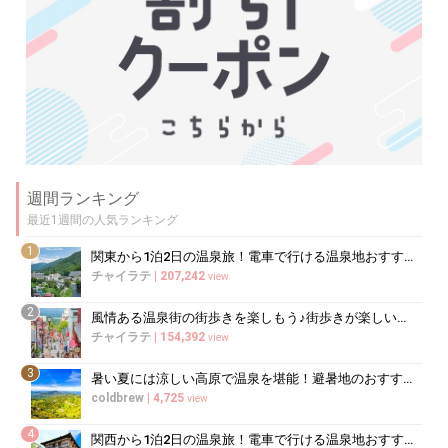
週間ランキング
最近1週間の人気ランキング
1
関東から1泊2日の温泉旅！電車で行ける温泉地おすすめ15選
チャイラテ
|
207,242
view
2
風情ある温泉街の街歩きを楽しもう♪街歩きが楽しい温泉地10選
チャイラテ
|
154,392
view
3
暑い夏には涼しい高原で温泉を堪能！避暑地のおすすめ温泉10選
coldbrew
|
4,725
view
4
関西から1泊2日の温泉旅！電車で行ける温泉地おすすめ12選