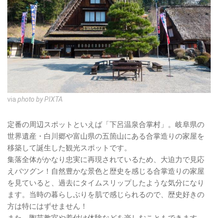
via
photo by PIXTA
定番の周辺スポットといえば「下呂温泉合掌村」。岐阜県の
世界遺産・白川郷や富山県の五箇山にある合掌造りの家屋を
移築して誕生した観光スポットです。
集落全体がかなり忠実に再現されているため、大迫力で見応
えバツグン！自然豊かな景色と歴史を感じる合掌造りの家屋
を見ていると、過去にタイムスリップしたような気分になり
ます。当時の暮らしぶりを肌で感じられるので、歴史好きの
方は特にはずせません！