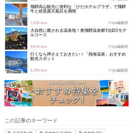
飛騨高山観光に便利な「ひだホテルプラザ」で飛騨
牛と絶景露天風呂を満喫
1,528
Tripα編集部
view
大自然に癒される温泉地！奥飛騨温泉郷1泊2日モデ
ルコース
9,610
Tripα編集部
view
行くなら押さえておきたい！「熱海温泉」おすすめ
観光スポット
5,750
Tripα編集部
view
この記事のキーワード