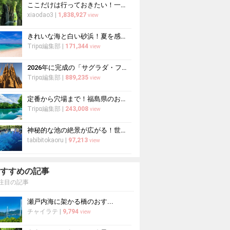
ここだけは行っておきたい！一度は見る価値がある日本の絶景20選
xiaodao3
|
1,838,927
view
きれいな海と白い砂浜！夏を感じる日本全国の絶景ビーチ20選
Tripα編集部
|
171,344
view
2026年に完成の「サグラダ・ファミリア」がすごすぎる！驚異的な工期短縮はなぜ？
Tripα編集部
|
889,235
view
定番から穴場まで！福島県のおすすめ観光スポット30選
Tripα編集部
|
243,008
view
神秘的な池の絶景が広がる！世界遺産忍野八海の見どころと楽しみ方
tabibitokaoru
|
97,213
view
すすめの記事
注目の記事
瀬戸内海に架かる橋のおす...
チャイラテ
|
9,794
view