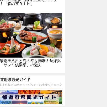
！「森の雫ＲＩＮ」
景露天風呂と海の幸を満喫！熱海温
「サンミ倶楽部」の魅力
道府県観光ガイド
すすめ観光スポット・グルメ・お土産をチェック