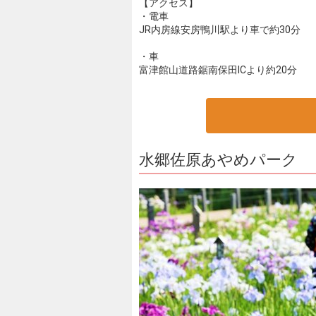
【アクセス】
・電車
JR内房線安房鴨川駅より車で約30分
・車
富津館山道路鋸南保田ICより約20分
水郷佐原あやめパーク