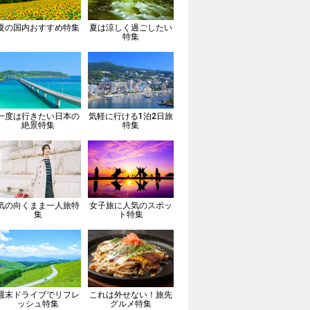
夏の国内おすすめ特集
夏は涼しく過ごしたい
特集
一度は行きたい日本の
気軽に行ける1泊2日旅
絶景特集
特集
気の向くまま一人旅特
女子旅に人気のスポッ
集
ト特集
週末ドライブでリフレ
これは外せない！旅先
ッシュ特集
グルメ特集