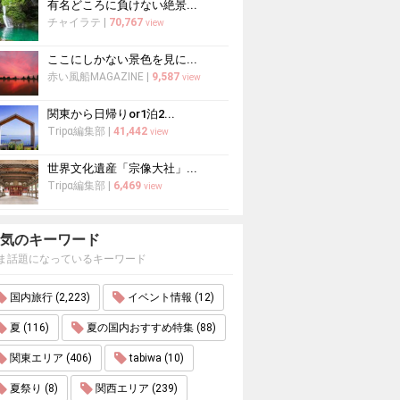
有名どころに負けない絶景...
チャイラテ
|
70,767
view
ここにしかない景色を見に...
赤い風船MAGAZINE
|
9,587
view
関東から日帰りor1泊2...
Tripα編集部
|
41,442
view
世界文化遺産「宗像大社」...
Tripα編集部
|
6,469
view
気のキーワード
ま話題になっているキーワード
国内旅行 (2,223)
イベント情報 (12)
夏 (116)
夏の国内おすすめ特集 (88)
関東エリア (406)
tabiwa (10)
夏祭り (8)
関西エリア (239)