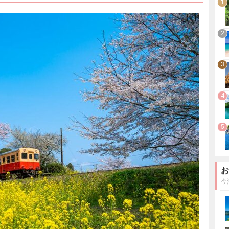
1
2
3
4
5
お
今