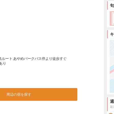
旬
キ
島ルート あやめパークバス停より徒歩すぐ
あり
周辺の宿を探す
週
最