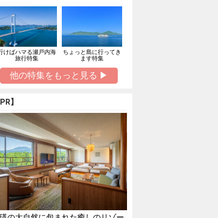
行けばハマる瀬戸内海
ちょっと島に行ってき
旅行特集
ます特集
他の特集をもっと見る ▶
PR】
瑛の大自然に包まれた癒しのリゾー