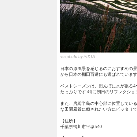
via
photo by PIXTA
日本の原風景を感じるのにおすすめの景
から日本の棚田百選にも選ばれていま
ベストシーズンは、田んぼに水が張る4
たっぷりです♪特に朝日のリフレクショ
また、房総半島の中心部に位置してい
な田園風景に癒されたい方にピッタリ
【住所】
千葉県鴨川市平塚540