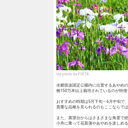
via
photo by PIXTA
水郷筑波国定公園内に位置するあやめの
種150万本以上栽培されているのが特徴
おすすめの時期は5月下旬～6月中旬で
貴重な品種を見られるのもここならで
また、展望台からはさまざまな角度で
小舟に乗って花菖蒲やあやめを楽しめ