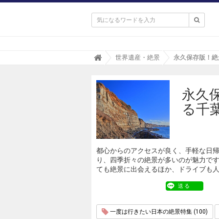

T
世界遺産・絶景
r
i
p
永久
a
(
る千
ト
リ
パ
)
都心からのアクセスが良く、手軽な日
り、四季折々の絶景が多いのが魅力で
ても絶景に出会えるほか、ドライブも人
送る
一度は行きたい日本の絶景特集 (100)