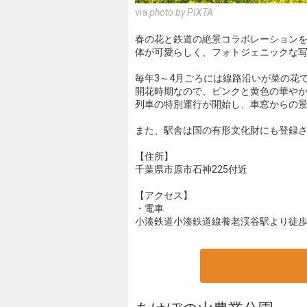
via
photo by PIXTA
春の花と鉄道の絶景コラボレーション
体が可愛らしく、フォトジェニックな
毎年3～4月ごろには線路沿いが菜の花
開花時期なので、ピンクと黄色の華やか
列車の特別運行が開始し、車窓からの景
また、駅舎は国の有形文化財にも登録
【住所】
千葉県市原市石神225付近
【アクセス】
・電車
小湊鉄道小湊鉄道線養老渓谷駅より徒歩