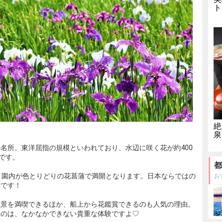
ト
絶
泉
名所。東洋屈指の規模といわれており、水辺に咲く花が約400
です。
都
、園内が色とりどりの花菖蒲で満開となります。日本ならではの
お
はです！
絶景を満喫できるほか、船上から花鑑賞できるのも人気の理由。
るのは、なかなかできない貴重な体験ですよ♡