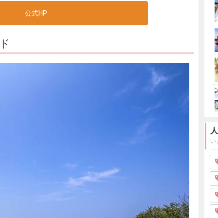
公式HP
ド
人
い