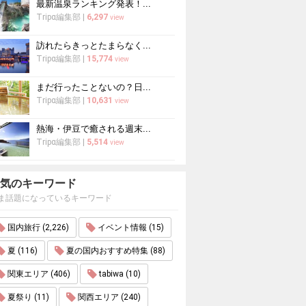
最新温泉ランキング発表！...
Tripα編集部
|
6,297
view
訪れたらきっとたまらなく...
Tripα編集部
|
15,774
view
まだ行ったことないの？日...
Tripα編集部
|
10,631
view
熱海・伊豆で癒される週末...
Tripα編集部
|
5,514
view
気のキーワード
ま話題になっているキーワード
国内旅行 (2,226)
イベント情報 (15)
夏 (116)
夏の国内おすすめ特集 (88)
関東エリア (406)
tabiwa (10)
夏祭り (11)
関西エリア (240)