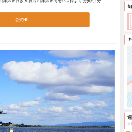
片山津温泉行き 加賀片山津温泉街湯バス停より徒歩約1分
旬
公式HP
キ
週
最