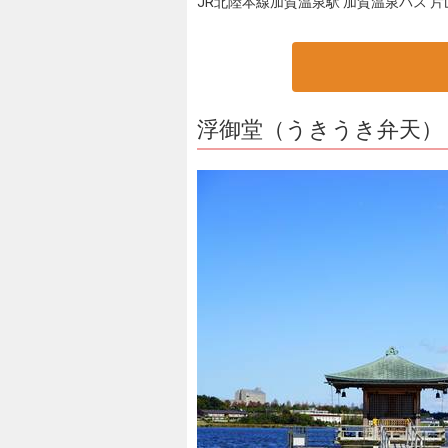
JR北陸本線加賀温泉駅 加賀温泉バス 
浮御堂（うきうき弁天）