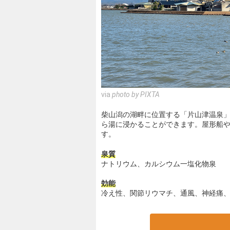
via
photo by PIXTA
柴山潟の湖畔に位置する「片山津温泉
ら湯に浸かることができます。屋形船
す。
泉質
ナトリウム、カルシウム一塩化物泉
効能
冷え性、関節リウマチ、通風、神経痛