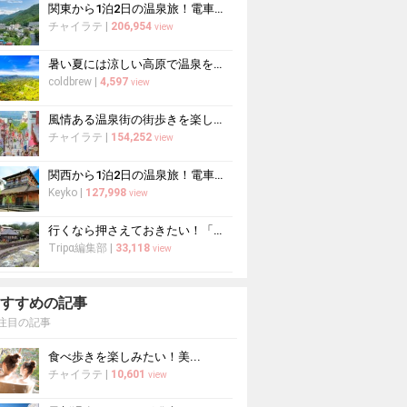
関東から1泊2日の温泉旅！電車で行ける温泉地おすすめ15選
チャイラテ
|
206,954
view
暑い夏には涼しい高原で温泉を堪能！避暑地のおすすめ温泉10選
coldbrew
|
4,597
view
風情ある温泉街の街歩きを楽しもう♪街歩きが楽しい温泉地10選
チャイラテ
|
154,252
view
関西から1泊2日の温泉旅！電車で行ける温泉地おすすめ12選
Keyko
|
127,998
view
行くなら押さえておきたい！「湯西川温泉」おすすめ観光スポット
Tripα編集部
|
33,118
view
すすめの記事
注目の記事
食べ歩きを楽しみたい！美...
チャイラテ
|
10,601
view