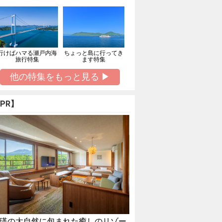
行けばハマる瀬戸内海
ちょっと島に行ってき
旅行特集
ます特集
他の特集をもっと見る ▶
PR】
瑛の大自然に包まれた癒しのリゾー