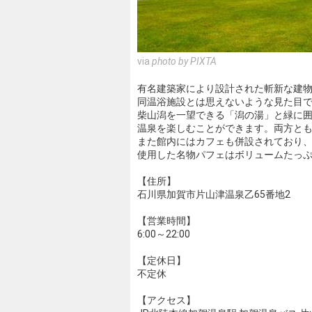
via
photo by PIXTA
有名建築家により設計された斬新な建
同温浴施設とは思えないような見た目
柴山潟を一望できる「潟の湯」と緑に
温泉を楽しむことができます。両方と
また館内にはカフェも併設されており
使用した名物パフェはボリュームたっ
【住所】
石川県加賀市片山津温泉乙65番地2
【営業時間】
6:00～22:00
【定休日】
不定休
【アクセス】