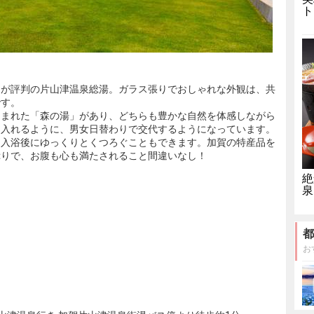
ト
物が評判の片山津温泉総湯。ガラス張りでおしゃれな外観は、共
です。
囲まれた「森の湯」があり、どちらも豊かな自然を体感しながら
も入れるように、男女日替わりで交代するようになっています。
、入浴後にゆっくりとくつろぐこともできます。加賀の特産品を
ぷりで、お腹も心も満たされること間違いなし！
絶
泉
都
お