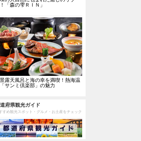
！「森の雫ＲＩＮ」
景露天風呂と海の幸を満喫！熱海温
「サンミ倶楽部」の魅力
道府県観光ガイド
すすめ観光スポット・グルメ・お土産をチェック