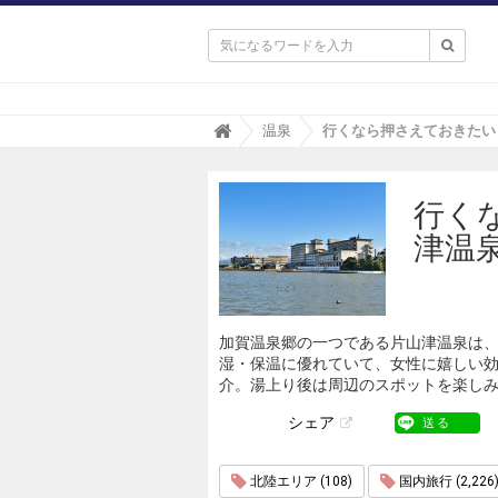

T
温泉
r
i
p
行く
a
(
津温
ト
リ
パ
)
加賀温泉郷の一つである片山津温泉は
湿・保温に優れていて、女性に嬉しい
介。湯上り後は周辺のスポットを楽し
シェア
送る
北陸エリア (108)
国内旅行 (2,226