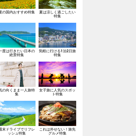
夏の国内おすすめ特集
夏は涼しく過ごしたい
特集
一度は行きたい日本の
気軽に行ける1泊2日旅
絶景特集
特集
気の向くまま一人旅特
女子旅に人気のスポッ
集
ト特集
週末ドライブでリフレ
これは外せない！旅先
ッシュ特集
グルメ特集