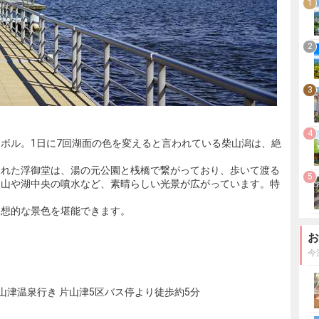
1
2
3
4
ボル。1日に7回湖面の色を変えると言われている柴山潟は、絶
られた浮御堂は、湯の元公園と桟橋で繋がっており、歩いて渡る
5
白山や湖中央の噴水など、素晴らしい光景が広がっています。特
。
幻想的な景色を堪能できます。
お
今
片山津温泉行き 片山津5区バス停より徒歩約5分