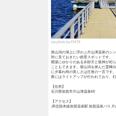
via
photo by PIXTA
柴山潟の湖上に浮かぶ片山津温泉のシン
対に見ておきたい絶景スポットです。
開湯にゆかりのある弁財天と龍神が祀
こともできます。柴山潟を挟んだ霊峰
に夕暮れ時の美しさは圧巻の一言です
夜にはライトアップが行われており、
【住所】
石川県加賀市片山津温泉60
【アクセス】
JR北陸本線加賀温泉駅 加賀温泉バス 