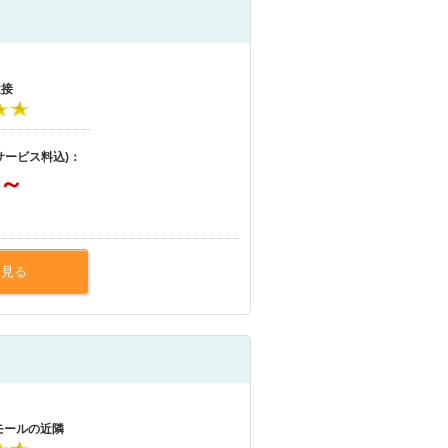
近接
サービス料込)：
～
を見る
モールの近隣