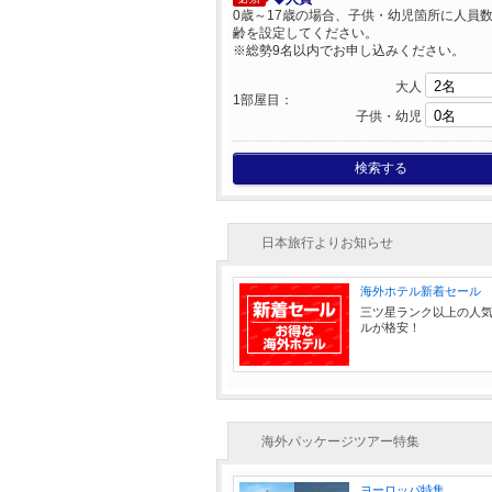
0歳～17歳の場合、子供・幼児箇所に人員
齢を設定してください。
※総勢9名以内でお申し込みください。
大人
1部屋目：
子供・幼児
検索する
日本旅行よりお知らせ
海外ホテル新着セール
三ツ星ランク以上の人
ルが格安！
海外パッケージツアー特集
ヨーロッパ特集