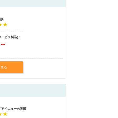
近接
サービス料込)：
～
を見る
グ アベニューの近隣