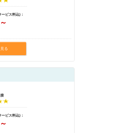
サービス料込)：
～
を見る
近接
サービス料込)：
～