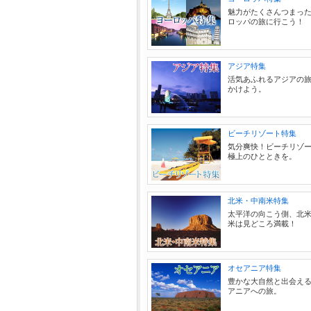
魅力がたくさんつまっ
ロッパの旅に行こう！
アジア特集
活気あふれるアジアの
かけよう。
ビーチリゾート特集
気分爽快！ビーチリゾ
極上のひとときを。
北米・中南米特集
太平洋の向こう側、北
米は見どころ満載！
オセアニア特集
豊かな大自然と出会え
アニアへの旅。