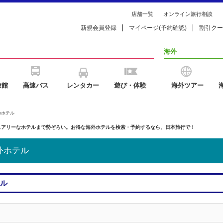
店舗一覧
オンライン旅行相談
新規会員登録
マイページ(予約確認)
割引クー
海外
旅館
高速バス
レンタカー
遊び・体験
海外ツアー
のホテル
ュアリーなホテルまで勢ぞろい。お得な海外ホテルを検索・予約するなら、日本旅行で！
外ホテル
テル