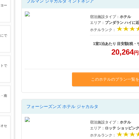
プルマン ジャカルタ インドネシア
たヨー
宿泊施設タイプ：
ホテル
エリア：
ブンダラン ハイに
ホテルランク：
旅にで
1室1泊あたり 目安額(税・
20,264
円
ートで
このホテルのプラン一覧
米・南
フォーシーズンズ ホテル ジャカルタ
宿泊施設タイプ：
ホテル
るオセ
エリア：
ロッテ ショッピン
ホテルランク：