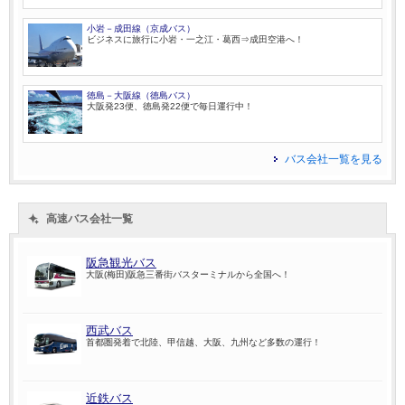
小岩－成田線（京成バス）
ビジネスに旅行に小岩・一之江・葛西⇒成田空港へ！
徳島－大阪線（徳島バス）
大阪発23便、徳島発22便で毎日運行中！
バス会社一覧を見る
高速バス会社一覧
阪急観光バス
大阪(梅田)阪急三番街バスターミナルから全国へ！
西武バス
首都圏発着で北陸、甲信越、大阪、九州など多数の運行！
近鉄バス