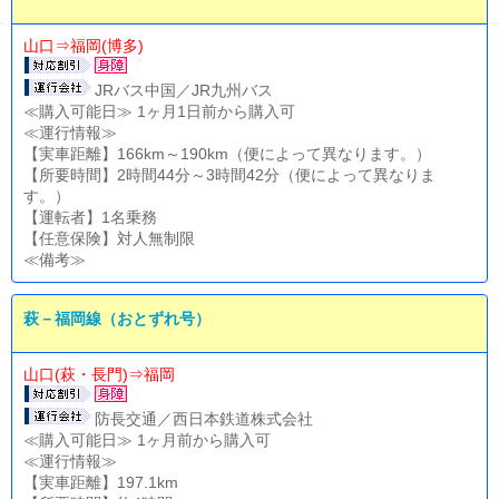
山口⇒福岡(博多)
JRバス中国／JR九州バス
≪購入可能日≫ 1ヶ月1日前から購入可
≪運行情報≫
【実車距離】166km～190km（便によって異なります。）
【所要時間】2時間44分～3時間42分（便によって異なりま
す。）
【運転者】1名乗務
【任意保険】対人無制限
≪備考≫
萩－福岡線（おとずれ号）
山口(萩・長門)⇒福岡
防長交通／西日本鉄道株式会社
≪購入可能日≫ 1ヶ月前から購入可
≪運行情報≫
【実車距離】197.1km