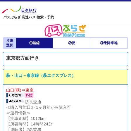
バスぷらざ 高速バス 検索・予約
片道
①路線
②便
③乗降車地
選択
東京都方面行き
萩・山口－東京線（萩エクスプレス）
山口(萩)⇒東京
防長交通
≪購入可能日≫ 1ヶ月前から購入可
≪運行情報≫
【実車距離】1012km
【所要時間】14時間24分
【運転者】2名乗務