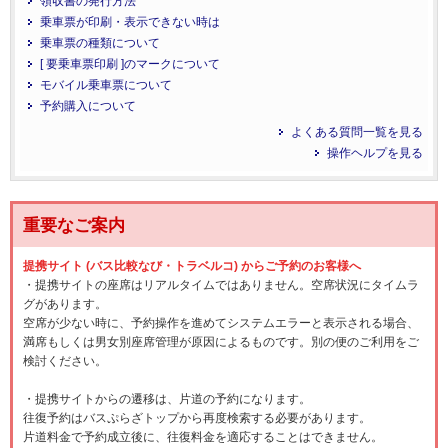
領収書の発行方法
乗車票が印刷・表示できない時は
乗車票の種類について
[ 要乗車票印刷 ]のマークについて
モバイル乗車票について
予約購入について
よくある質問一覧を見る
操作ヘルプを見る
重要なご案内
提携サイト (バス比較なび・トラベルコ) からご予約のお客様へ
・提携サイトの座席はリアルタイムではありません。空席状況にタイムラ
グがあります。
空席が少ない時に、予約操作を進めてシステムエラーと表示される場合、
満席もしくは男女別座席管理が原因によるものです。別の便のご利用をご
検討ください。
・提携サイトからの遷移は、片道の予約になります。
往復予約はバスぷらざトップから再度検索する必要があります。
片道料金で予約成立後に、往復料金を適応することはできません。