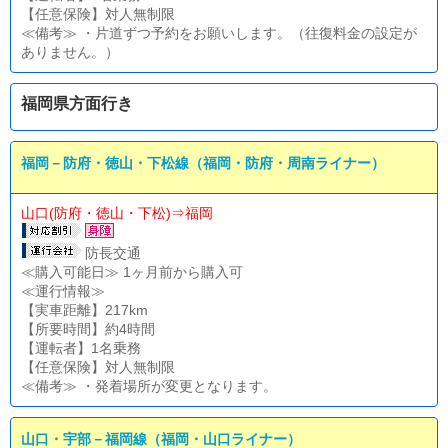
【任意保険】対人無制限
≪備考≫ ・片道ずつ予約をお願いします。（往復料金の設定が
ありません。）
福岡県方面行き
福岡－防府・徳山・下松線（福岡・防府・周南ライナー）
山口(防府・徳山・下松)⇒福岡
防長交通
≪購入可能日≫ 1ヶ月前から購入可
≪運行情報≫
【実車距離】217km
【所要時間】約4時間
【運転者】1名乗務
【任意保険】対人無制限
≪備考≫ ・発着場所が変更となります。
山口・宇部－福岡線（福岡・山口ライナー）