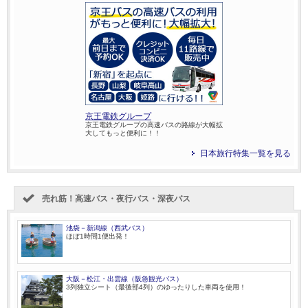
京王電鉄グループ
京王電鉄グループの高速バスの路線が大幅拡
大してもっと便利に！！
日本旅行特集一覧を見る
売れ筋！高速バス・夜行バス・深夜バス
池袋－新潟線（西武バス）
ほぼ1時間1便出発！
大阪－松江・出雲線（阪急観光バス）
3列独立シート（最後部4列）のゆったりした車両を使用！