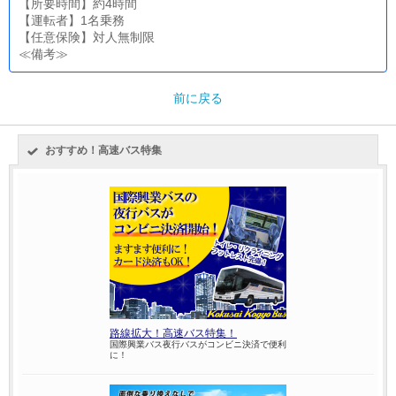
【所要時間】約4時間
【運転者】1名乗務
【任意保険】対人無制限
≪備考≫
前に戻る
おすすめ！高速バス特集
路線拡大！高速バス特集！
国際興業バス夜行バスがコンビニ決済で便利
に！