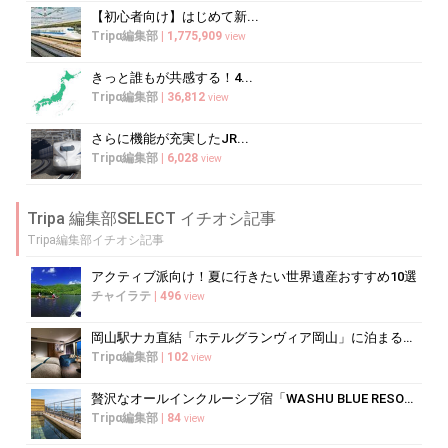
【初心者向け】はじめて新...
Tripα編集部
|
1,775,909
view
きっと誰もが共感する！4...
Tripα編集部
|
36,812
view
さらに機能が充実したJR...
Tripα編集部
|
6,028
view
Tripa 編集部SELECT イチオシ記事
Tripa編集部イチオシ記事
アクティブ派向け！夏に行きたい世界遺産おすすめ10選
チャイラテ
|
496
view
岡山駅ナカ直結「ホテルグランヴィア岡山」に泊まるべき5つの理由
Tripα編集部
|
102
view
贅沢なオールインクルーシブ宿「WASHU BLUE RESORT 風籠」で...
Tripα編集部
|
84
view