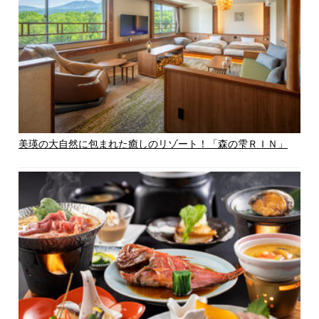
美瑛の大自然に包まれた癒しのリゾート！「森の雫ＲＩＮ」