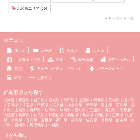
北関東エリア (66)
»
キーワード一覧
カテゴリ
旅レポ
女子旅
グルメ
お土産
世界遺産・絶景
温泉
観光情報
旅館・ホテル
芸術
アクティビティ・イベント
パワースポット
鉄道
お役立ち
都道府県から探す
北海道
｜
青森県
｜
岩手県
｜
宮城県
｜
秋田県
｜
山形県
｜
福島県
｜
茨城県
｜
栃木県
｜
群馬県
｜
埼玉県
｜
千葉県
｜
東京都
｜
神奈川県
｜
新潟県
｜
富山県
｜
石川県
｜
福
井県
｜
山梨県
｜
長野県
｜
岐阜県
｜
静岡県
｜
愛知県
｜
三重県
｜
滋賀県
｜
京都府
｜
大阪府
｜
兵庫県
｜
奈良県
｜
和歌山県
｜
鳥取県
｜
島根県
｜
岡山県
｜
広島県
｜
山口
県
｜
徳島県
｜
香川県
｜
愛媛県
｜
高知県
｜
福岡県
｜
佐賀県
｜
長崎県
｜
熊本県
｜
大
分県
｜
宮崎県
｜
鹿児島県
｜
沖縄県
国から探す