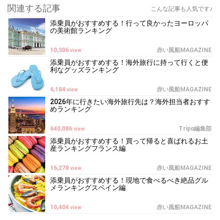
関連する記事
こんな記事も人気です♪
添乗員がおすすめする！行って良かったヨーロッパ
の美術館ランキング
10,306
赤い風船MAGAZINE
view
添乗員がおすすめする！海外旅行に持って行くと便
利なグッズランキング
6,184
赤い風船MAGAZINE
view
2026年に行きたい海外旅行先は？海外担当者おすす
めランキング
640,086
Tripα編集部
view
添乗員がおすすめする！買って帰ると喜ばれるお土
産ランキングフランス編
16,278
赤い風船MAGAZINE
view
添乗員がおすすめする！現地で食べるべき絶品グル
メランキングスペイン編
10,404
赤い風船MAGAZINE
view