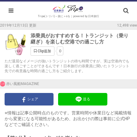
Tripa(トリパ)～旅に＋αを｜powered by 日本旅行
2019年12月13日 更新
12,498 view
添乗員がおすすめする！トランジット（乗り
継ぎ）を楽しむ空港での過ごし方
0
Clip追加
ただ退屈なイメージの強いトランジットの待ち時間ですが、実は空港内でも
楽しく過ごすことができるんです！日本旅行の添乗員に聞いたトランジット
先での有意義な時間の過ごし方をご紹介します。
赤い風船MAGAZINE
シェア
送る
※情報は記事公開時点のものです。営業時間や休業日など掲載情報
から変更になる可能性があるため、お出かけの際は事前に公式HP
などでご確認ください。