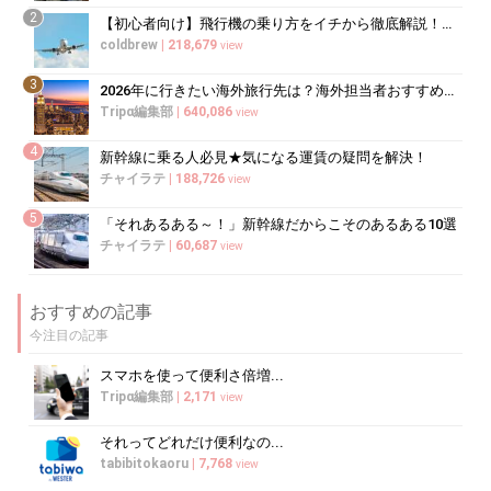
2
【初心者向け】飛行機の乗り方をイチから徹底解説！（国内線・国際線）
coldbrew
|
218,679
view
3
2026年に行きたい海外旅行先は？海外担当者おすすめランキング
Tripα編集部
|
640,086
view
4
新幹線に乗る人必見★気になる運賃の疑問を解決！
チャイラテ
|
188,726
view
5
「それあるある～！」新幹線だからこそのあるある10選
チャイラテ
|
60,687
view
おすすめの記事
今注目の記事
スマホを使って便利さ倍増...
Tripα編集部
|
2,171
view
それってどれだけ便利なの...
tabibitokaoru
|
7,768
view