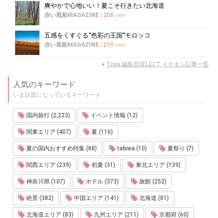
爽やかで心地いい！夏こそ行きたい北海道
赤い風船MAGAZINE
|
208
view
五感をくすぐる“色彩の王国”モロッコ
赤い風船MAGAZINE
|
210
view
»
Tripa 編集部SELECT イチオシ記事一覧
人気のキーワード
いま話題になっているキーワード
国内旅行 (2,223)
イベント情報 (12)
関東エリア (407)
夏 (116)
夏の国内おすすめ特集 (88)
tabiwa (10)
夏祭り (7)
関西エリア (239)
初夏 (31)
東北エリア (139)
神奈川県 (107)
ホテル (373)
旅館 (252)
絶景 (382)
中国エリア (141)
北海道 (81)
北海道エリア (83)
九州エリア (211)
京都府 (60)