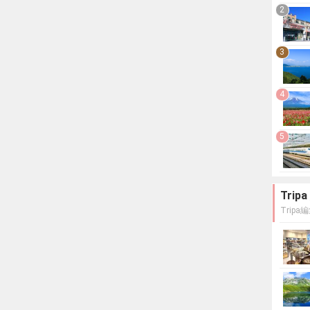
2
3
4
5
Tri
Trip