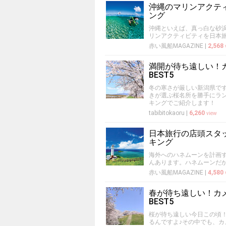
沖縄のマリンアクテ
ング
沖縄といえば、真っ白な砂
リンアクティビティを日本
赤い風船MAGAZINE
|
2,568
満開が待ち遠しい！
BEST5
冬の寒さが厳しい新潟県で
きが選ぶ桜名所を勝手にラ
キングでご紹介します！
tabibitokaoru
|
6,260
view
日本旅行の店頭スタ
キング
海外へのハネムーンを計画
んあります。ハネムーンだ
赤い風船MAGAZINE
|
4,580
春が待ち遠しい！カ
BEST5
桜が待ち遠しい今日この頃
るんですよ♪その中でも、