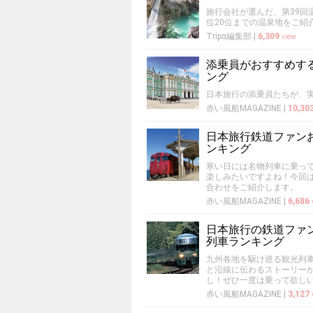
旅行会社が選んだ、第39回
位20位までの温泉地をご紹
Tripα編集部
|
6,309
view
添乗員がおすすめす
ング
日本旅行の添乗員たちが、
赤い風船MAGAZINE
|
10,30
日本旅行鉄道ファン
ンキング
寒い日には名物列車に乗っ
楽しみたいですよね！今回
合わせをご紹介します。
赤い風船MAGAZINE
|
6,686
日本旅行の鉄道ファン
列車ランキング
九州各地を駆け巡る観光列車
と沿線に伝わるストーリー
し！ぜひ一度は乗って欲し
赤い風船MAGAZINE
|
3,127