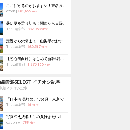
ここに寄るのがおすすめ！東名高速道路・新東名高速道路の充実のSA・PA10選
citron
|
491,655
view
暑い夏を乗り切る！関西から日帰りや1泊2日におすすめの避暑地10選
Tripα編集部
|
332,063
view
定番から穴場まで！山梨県のおすすめ観光スポット37選
Tripα編集部
|
680,517
view
【初心者向け】はじめて新幹線に乗る人必読！新幹線の乗り方をイチから徹底解説
Tripα編集部
|
1,775,166
view
pa 編集部SELECT イチオシ記事
a編集部イチオシ記事
「日本橋 長崎館」で発見！東京で出会う長崎の本場グルメ＆名産品巡り
Tripα編集部
|
61
view
写真映え抜群！この夏行きたい山の絶景スポット10選
coldbrew
|
788
view