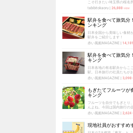
こそ行きたい埼玉県の桜名
tabibitokaoru
|
26,888
view
駅弁を食べて旅気分
ンキング
日本全国から美味しい食材
駅弁をご紹介します！
赤い風船MAGAZINE
|
14,18
駅弁を食べて旅気分
キング
日本各地の有名駅弁からこ
駅。日本旅行の社員たちが
赤い風船MAGAZINE
|
3,098
もぎたてフルーツが
キング
フルーツを自分でもぎとり
んよね。今回は国内旅行の
赤い風船MAGAZINE
|
2,624
現地社員がおすすめ
日本の2大都市「東京」と