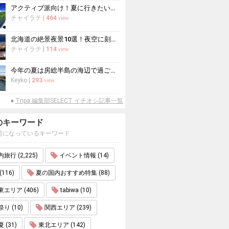
アクティブ派向け！夏に行きたい世界遺産おすすめ10選
チャイラテ
|
464
view
北海道の絶景夜景10選！夜空に刻む忘れられない感動の光景へ
チャイラテ
|
114
view
今年の夏は房総半島の海辺で過ごす！海水浴におすすめの宿10選
Keyko
|
293
view
»
Tripa 編集部SELECT イチオシ記事一覧
のキーワード
題になっているキーワード
旅行 (2,225)
イベント情報 (14)
(116)
夏の国内おすすめ特集 (88)
エリア (406)
tabiwa (10)
り (10)
関西エリア (239)
 (31)
東北エリア (142)