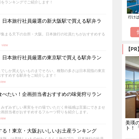
所をランキングでご紹介します！
行け
！日本旅行社員厳選の新大阪駅で買える駅弁ラ
が集まる天下の台所・大阪。日本旅行の社員たちがおすすめする
1
view
【PR
！日本旅行社員厳選の東京駅で買える駅弁ラン
こでしか買えないものまでそろい、種類の多さは日本屈指の東京
おすすめする駅弁をご紹介します！
view
食べたい！企画担当者おすすめの味覚狩りラン
、みずみずしい果実をその場でいただく幸福感は言葉にできませ
企画担当者がおすすめするフルーツ狩りを紹介します。
view
美瑛
ト！
する！東京・大阪おいしいお土産ランキング
「大阪」は美味しいものがたくさん！旅のプロ、日本旅行の社員