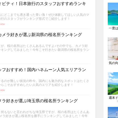
ィビティ！日本旅行のスタッフおすすめランキ
浜にどこまでも透き通った青い海！ぜひ体験してほしい人気のマ
旅行のスタッフがランキング形式でご紹介します！
view
一度
カメラ好きが選ぶ新潟県の桜名所ランキング
すが、桜の名所はたくさんあるんですよ♪その中でも、カメラ好
ンキングしてみました！今年こそ行きたい新潟県の桜名所をラン
気の
ッフおすすめ！国内ハネムーン人気エリアラン
するのが難しい状況の昨今。国内にも魅力的なスポットはたくさ
からこそおすすめしたい人気のエリアを紹介します！
view
週末
メラ好きが選ぶ埼玉県の桜名所ランキング
！何もないと言われがちな埼玉県ですが、桜の名所はたくさんあ
カメラ好きが選ぶ桜名所を勝手にランキングしてみました！今年