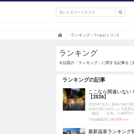

T
ランキング - Tripa(トリパ)
r
i
ランキング
p
a
(
今話題の「ランキング」に関する記事をご
ト
リ
パ
ランキングの記事
)
ここなら間違いない！
【2026】
2025年12月に発表の旅
全国の旅行会社による投票を
「施設」「企画」の4部門
Tripα編集部
|
36,026
view
最新温泉ランキング発