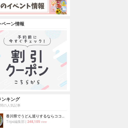
ンペーン情報
ランキング
週間の人気記事
香川県でうどん巡りするならココ！本場の讃岐うどんの名店
Tripα編集部
|
248,105
view