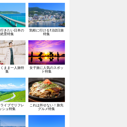
は行きたい日本の
気軽に行ける1泊2日旅
絶景特集
特集
向くまま一人旅特
女子旅に人気のスポッ
集
ト特集
ドライブでリフレ
これは外せない！旅先
ッシュ特集
グルメ特集