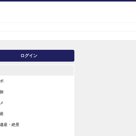
ログイン
ポ
旅
メ
産
遺産・絶景