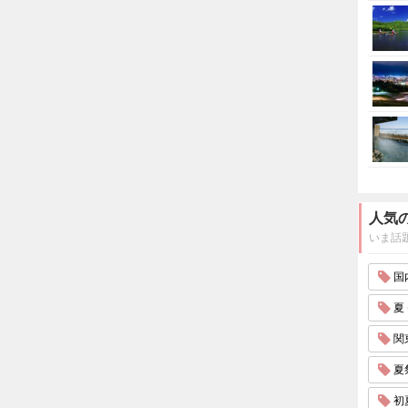
人気
いま話
国内
夏 
関東
夏祭
初夏