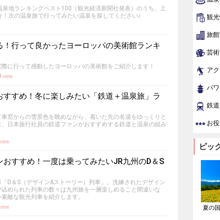
温泉地ランキングベスト100（観光経済新聞社発表）のうち、上
介！次の温泉旅で行ってみたい温泉を探してください♪
観光
旅館
る！行って良かったヨーロッパの美術館ランキ
芸術
実際に行って感動したヨーロッパの美術館をご紹介します！
アク
3
view
パワ
おすすめ！冬に楽しみたい「鉄道＋温泉旅」ラ
鉄道
て車窓からの雪景色を眺めながら、着いた先の名湯をゆっくりと
お役
は、日本旅行社員の鉄道ファンがおすすめする鉄道と温泉の組み
view
ピッ
おすすめ！一度は乗ってみたいJR九州のD＆S
「D＆S（デザイン&ストーリー）列車」。洗練されたデザイン
が込められた列車の数々は九州旅を一層楽しめること間違いな
い素敵な観光列車を紹介します。
view
夏の