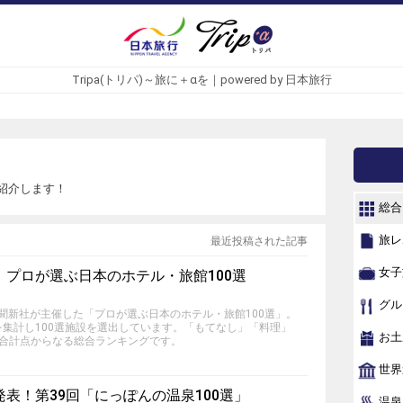
Tripa(トリパ)～旅に＋αを｜powered by 日本旅行
紹介します！
総合
旅レ
最近投稿された記事
女子
プロが選ぶ日本のホテル・旅館100選
グル
行新聞新社が主催した「プロが選ぶ日本のホテル・旅館100選」。
集計し100選施設を選出しています。「もてなし」「料理」
お土
の合計点からなる総合ランキングです。
世界
表！第39回「にっぽんの温泉100選」
温泉