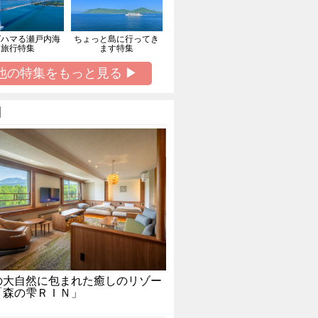
ばハマる瀬戸内海
ちょっと島に行ってき
旅行特集
ます特集
他の特集をもっと見る ▶
】
の大自然に包まれた癒しのリゾー
「森の雫ＲＩＮ」