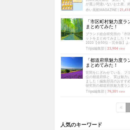
が選ぶ間違いないお土産、
赤い風船MAGAZINE
|
21,41
「市区町村魅力度ラン
まとめてみた！
ブランド総合研究所の「市区
ットをまとめてみました！
2020【全50位・完全版】よ
Tripα編集部
|
23,904
view
「都道府県魅力度ラン
まとめてみた！
世間をにぎわせている、ブラ
位の都道府県と、実は魅力い
ました！編集部員のおすすめ
研究所の都道府県魅力度ラン
Tripα編集部
|
79,301
view
人気のキーワード