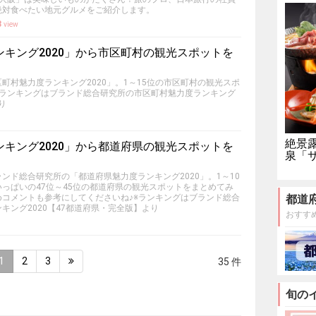
絶対食べたい地元グルメをご紹介します。
8
view
キング2020」から市区町村の観光スポットを
町村魅力度ランキング2020」。1～15位の市区町村の観光スポ
※ランキングはブランド総合研究所の市区町村魅力度ランキング
り
絶景
キング2020」から都道府県の観光スポットを
泉「
ンド総合研究所の「都道府県魅力度ランキング2020」。1～10
っぱいの47位～45位の都道府県の観光スポットをまとめてみ
コメントも参考にしてくださいね♪※ランキングはブランド総合
都道
キング2020【47都道府県・完全版】より
おすす
1
2
3
35 件
旬の