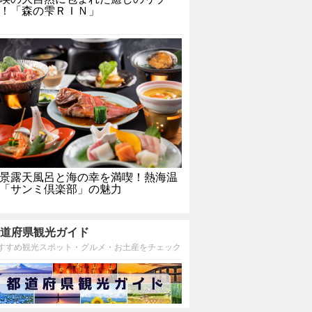
！「森の雫ＲＩＮ」
景露天風呂と海の幸を満喫！熱海温
「サンミ倶楽部」の魅力
道府県観光ガイド
すすめ観光スポット・グルメ・お土産をチェック