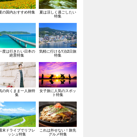
夏の国内おすすめ特集
夏は涼しく過ごしたい
特集
一度は行きたい日本の
気軽に行ける1泊2日旅
絶景特集
特集
気の向くまま一人旅特
女子旅に人気のスポッ
集
ト特集
週末ドライブでリフレ
これは外せない！旅先
ッシュ特集
グルメ特集