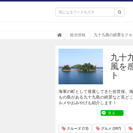

T
観光情報
r
i
p
九十
a
(
風を
ト
リ
ト
パ
)
海軍の町として発展してきた佐世保。
もの島がある九十九島の絶景など見ど
ルメやおみやげも紹介します！
送る
クルーズ (13)
グルメ (397)