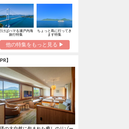
行けばハマる瀬戸内海
ちょっと島に行ってき
旅行特集
ます特集
他の特集をもっと見る ▶
PR】
瑛の大自然に包まれた癒しのリゾー