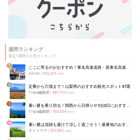
週間ランキング
最近1週間の人気ランキング
1
ここに寄るのがおすすめ！東名高速道路・新東名高速道路の充実のSA・PA10選
citron
|
492,341
view
2
定番から穴場まで！山梨県のおすすめ観光スポット37選
Tripα編集部
|
681,112
view
3
暑い夏を乗り切る！関西から日帰りや1泊2日におすすめの避暑地10選
Tripα編集部
|
332,524
view
4
暑い夏は混雑も避けて涼しく過ごそう！避暑地のおすすめ穴場スポット10選
チャイラテ
|
327,801
view