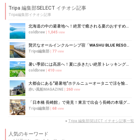
Tripa 編集部SELECT イチオシ記事
Tripa編集部イチオシ記事
北海道の中の避暑地へ！絶景で癒される夏のおすすめスポット10選
coldbrew
|
1,045
view
贅沢なオールインクルーシブ宿「WASHU BLUE RESORT 風籠」で...
Tripα編集部
|
77
view
暑い季節には高原へ！夏に歩きたい絶景トレッキング10選
coldbrew
|
410
view
大都会にある“避暑地”ホテルニューオータニで涼を愉しむ
赤い風船MAGAZINE
|
260
view
「日本橋 長崎館」で発見！東京で出会う長崎の本場グルメ＆名産品巡り
Tripα編集部
|
68
view
»
Tripa 編集部SELECT イチオシ記事一覧
人気のキーワード