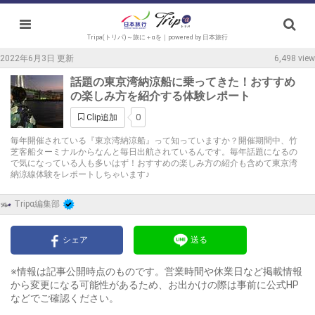
Tripa(トリパ)～旅に＋αを｜powered by 日本旅行
2022年6月3日 更新
6,498 view
話題の東京湾納涼船に乗ってきた！おすすめ
の楽しみ方を紹介する体験レポート
0
Clip追加
毎年開催されている『東京湾納涼船』って知っていますか？開催期間中、竹
芝客船ターミナルからなんと毎日出航されているんです。毎年話題になるの
で気になっている人も多いはず！おすすめの楽しみ方の紹介も含めて東京湾
納涼線体験をレポートしちゃいます♪
Tripα編集部
シェア
送る
※情報は記事公開時点のものです。営業時間や休業日など掲載情報
から変更になる可能性があるため、お出かけの際は事前に公式HP
などでご確認ください。