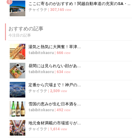
5
ここに寄るのがおすすめ！関越自動車道の充実のSA・PA5選
チャイラテ
|
307,165
view
おすすめの記事
今注目の記事
湯気と熱気に大興奮！草津...
tabibitokaoru
|
666
view
昼間には見られない顔があ...
tabibitokaoru
|
634
view
定番から穴場まで！神戸の...
チャイラテ
|
2,509
view
雪国の恵みが生む日本酒を...
tabibitokaoru
|
492
view
地元食材満載の市場巡りが...
チャイラテ
|
1,614
view