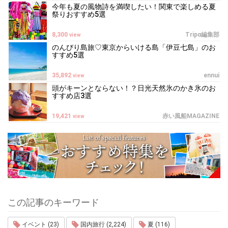
今年も夏の風物詩を満喫したい！関東で楽しめる夏
祭りおすすめ5選
8,300
Tripα編集部
view
のんびり島旅♡東京からいける島「伊豆七島」のお
すすめ5選
35,892
ennui
view
頭がキーンとならない！？日光天然氷のかき氷のお
すすめ店3選
19,421
赤い風船MAGAZINE
view
この記事のキーワード
イベント (23)
国内旅行 (2,224)
夏 (116)