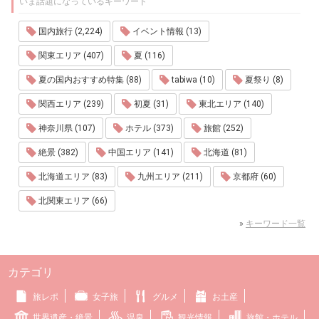
いま話題になっているキーワード
国内旅行 (2,224)
イベント情報 (13)
関東エリア (407)
夏 (116)
夏の国内おすすめ特集 (88)
tabiwa (10)
夏祭り (8)
関西エリア (239)
初夏 (31)
東北エリア (140)
神奈川県 (107)
ホテル (373)
旅館 (252)
絶景 (382)
中国エリア (141)
北海道 (81)
北海道エリア (83)
九州エリア (211)
京都府 (60)
北関東エリア (66)
»
キーワード一覧
カテゴリ
旅レポ
女子旅
グルメ
お土産
世界遺産・絶景
温泉
観光情報
旅館・ホテル