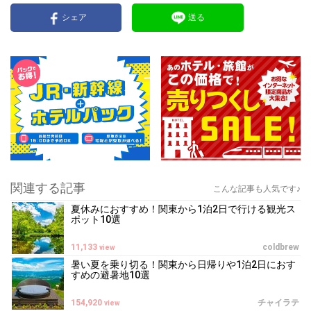
シェア
送る
関連する記事
こんな記事も人気です♪
夏休みにおすすめ！関東から1泊2日で行ける観光ス
ポット10選
11,133
coldbrew
view
暑い夏を乗り切る！関東から日帰りや1泊2日におす
すめの避暑地10選
154,920
チャイラテ
view