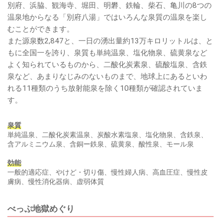
別府、浜脇、観海寺、堀田、明礬、鉄輪、柴石、亀川の8つの
温泉地からなる「別府八湯」ではいろんな泉質の温泉を楽し
むことができます。
また源泉数2,847と、一日の湧出量約13万キロリットルは、と
もに全国一を誇り、泉質も単純温泉、塩化物泉、硫黄泉など
よく知られているものから、二酸化炭素泉、硫酸塩泉、含鉄
泉など、あまりなじみのないものまで、地球上にあるといわ
れる11種類のうち放射能泉を除く10種類が確認されていま
す。
泉質
単純温泉、二酸化炭素温泉、炭酸水素塩泉、塩化物泉、含鉄泉、
含アルミニウム泉、含銅ー鉄泉、硫黄泉、酸性泉、モール泉
効能
一般的適応症、やけど・切り傷、慢性婦人病、高血圧症、慢性皮
膚病、慢性消化器病、虚弱体質
べっぷ地獄めぐり