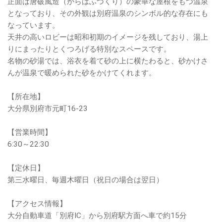
正面は唐破風造（からはふづくり）の豪華な屋根をもつ温泉
となっており、その外観は別府温泉のシンボル的な存在にも
なっています。
天井の高いロビーは昭和初期のイメージを残しており、湯上
りにまったりとくつろげる特別なスペースです。
名物の砂湯では、浴衣を着て砂の上に横たわると、砂かけさ
んが温泉で暖められた砂をかけてくれます。
【所在地】
大分県別府市元町16-23
【営業時間】
6:30～22:30
【定休日】
第三水曜日、毎週木曜日（祝日の場合は翌日）
【アクセス情報】
大分自動車道「別府IC」から別府駅方面へ車で約15分