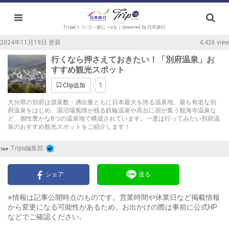
Tripa(トリパ)～旅に＋αを｜powered by 日本旅行
2024年11月19日 更新
4,426 view
行くなら押さえておきたい！「別府温泉」お
すすめ観光スポット
1
Clip追加
大分県の別府は源泉数・湧出量ともに日本最大を誇る温泉地。最も有名な別
府温泉をはじめ、湯治場風情が残る鉄輪温泉や高台に宿が集う観海寺温泉な
ど、個性豊かな8つの温泉地で構成されています。一度は行ってみたい別府温
泉のおすすめ観光スポットをご紹介します！
Tripα編集部
シェア
送る
※情報は記事公開時点のものです。営業時間や休業日など掲載情報
から変更になる可能性があるため、お出かけの際は事前に公式HP
などでご確認ください。