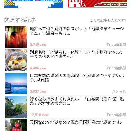
関連する記事
こんな記事も人気です♪
地獄って何？別府の新スポット「地獄温泉ミュージ
アム」で温泉をもっ...
3,749
Tripα編集部
view
別府名物「地獄蒸し」体験してきた！別府でヘルシ
ー＆スベスベの世界へ
4,406
Tripα編集部
view
日本有数の温泉天国を満喫！別府温泉のおすすめホ
テル&旅館
3,927
さとっち
view
行くなら押さえておきたい！「由布院（湯布院）温
泉」おすすめ観光ス...
12,910
Tripα編集部
view
天国なの？地獄なの？温泉天国別府の地獄めぐり♪