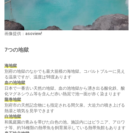
画像提供：asoview!
7つの地獄
海地獄
別府の地獄のなかでも最大規模の海地獄。コバルトブルーに見え
る温泉ですが、温度は98度あります
血の池地獄
日本で一番古い天然の地獄。血の池地獄から湧き出る酸化鉄、酸
化マグネシウム等を含んだ赤い熱泥で池一面が赤く染まります
龍巻地獄
別府市の天然記念物にも指定される間欠泉。大迫力の噴き上げる
熱湯と噴気を見学できます
白池地獄
和風庭園の青みを帯びた白色の池。施設内にはピラニア、アロワ
ナ等、約16種類の熱帯魚を飼育展示している熱帯魚館もあります