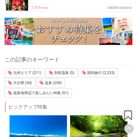
7,970
tabibitokaoru
view
この記事のキーワード
九州エリア (211)
別府温泉 (5)
国内旅行 (2,225)
大分県 (30)
温泉 (258)
温泉地周辺で楽しみたい特集 (51)
ピックアップ特集