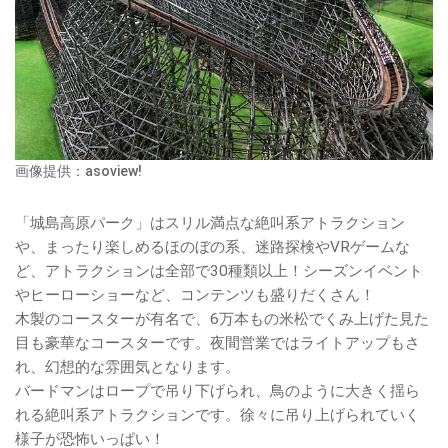
画像提供：asoview!
「城島高原パーク」はスリル満点な絶叫系アトラクション
や、まったり楽しめるほのぼの系、迷路探検やVRゲームな
ど、アトラクションは全部で30種類以上！シーズンイベント
やヒーローショーなど、コンテンツも盛りだくさん！
木製のコースターが有名で、6万本もの米松でくみ上げた見た
目も豪華なコースターです。夜間営業ではライトアップもさ
れ、幻想的な雰囲気となります。
バードマンはロープで吊り下げられ、鳥のように大きく揺ら
れる絶叫系アトラクションです。徐々に吊り上げられていく
様子が恐怖いっぱい！