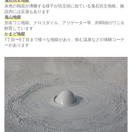
鬼石坊主地獄
灰色の熱泥が沸騰する様子が坊主頭に似ている鬼石坊主地獄。施
設内には足湯もあります
鬼山地獄
別名ワニ地獄。クロコダイル、アリゲーター等、約80頭のワニを
飼育しています
かまど地獄
1丁目〜6丁目まで様々な地獄があり、飲む温泉などの体験コーナ
ーがあります