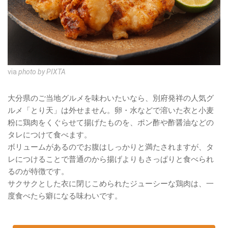
via
photo by PIXTA
大分県のご当地グルメを味わいたいなら、別府発祥の人気グ
ルメ「とり天」は外せません。卵・水などで溶いた衣と小麦
粉に鶏肉をくぐらせて揚げたものを、ポン酢や酢醤油などの
タレにつけて食べます。
ボリュームがあるのでお腹はしっかりと満たされますが、タ
レにつけることで普通のから揚げよりもさっぱりと食べられ
るのが特徴です。
サクサクとした衣に閉じこめられたジューシーな鶏肉は、一
度食べたら癖になる味わいです。