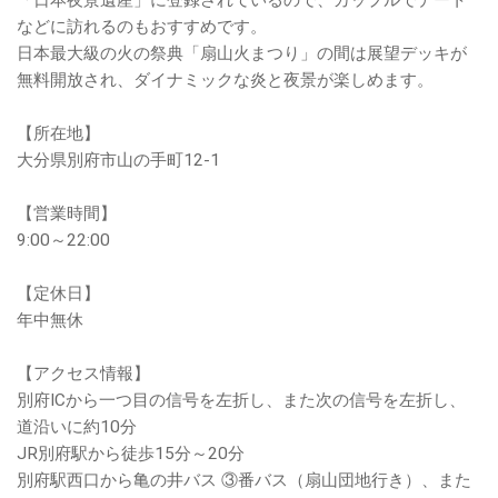
「日本夜景遺産」に登録されているので、カップルでデート
などに訪れるのもおすすめです。
日本最大級の火の祭典「扇山火まつり」の間は展望デッキが
無料開放され、ダイナミックな炎と夜景が楽しめます。
【所在地】
大分県別府市山の手町12-1
【営業時間】
9:00～22:00
【定休日】
年中無休
【アクセス情報】
別府ICから一つ目の信号を左折し、また次の信号を左折し、
道沿いに約10分
JR別府駅から徒歩15分～20分
別府駅西口から亀の井バス ③番バス（扇山団地行き）、また