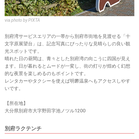
via
photo by PIXTA
別府湾サービスエリアの一帯から別府市街地を見渡せる「十
文字原展望台」は、記念写真にぴったりな見晴らしの良い観
光スポットです。
晴れた日の昼間は、青々とした別府湾の向こうに四国が見え
ます。日が暮れるとムードが一変し、街の灯りが煌めく幻想
的な夜景を楽しめるのもポイントです。
レンタカーやタクシーを使えば明礬温泉へもアクセスしやす
いです。
【所在地】
大分県別府市大字野田字池ノツル1200
別府ラクテンチ