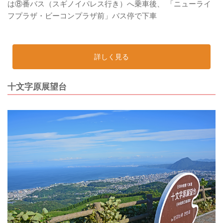
は⑧番バス（スギノイパレス行き）へ乗車後、 「ニューライ
フプラザ・ビーコンプラザ前」バス停で下車
詳しく見る
十文字原展望台