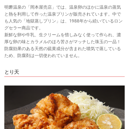
明礬温泉の「岡本屋売店」では、温泉卵のほかに温泉の蒸気
と熱を利用して作った温泉プリンが販売されています。中で
も人気の「地獄蒸しプリン」は、1988年から続いているロン
グセラー商品です。
新鮮な卵や牛乳、生クリームを惜しみなく使って作られ、濃
厚な卵の味とカラメルのほろ苦さがマッチした珠玉の一品！
防腐効果のある天然の硫黄成分が含まれた噴気で蒸している
ため、防腐剤は一切使われていません。
とり天