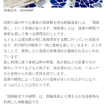
画像提供：asoview!
別府八湯の中でも最多の源泉数を誇る鉄輪温泉には、「地獄
蒸し」という名物があります。地獄蒸しとは、温泉の噴気で
食材を蒸して食べる調理法のことです。
もともとは湯治客が宿に長期滞在する際に行っていた自炊方
法で、約100℃の噴気で一気に食材を蒸していきます。そうす
ることで、美味しさと温泉の栄養成分が凝縮されるといわれ
ています。
蒸し料理に使う食材は卵や野菜、魚介類などが定番ですが、
粽やシウマイなども人気です。油を使わないため、ヘルシー
さが女性からの高い支持を得ています。
温泉の噴気によってほんのり塩味がきいた仕上がりになり、
さっぱりとした口当たりです。
「地熱観光ラボ縁間」は、鉄輪温泉より湧き上がる温泉熱を
利用した体験施設です。