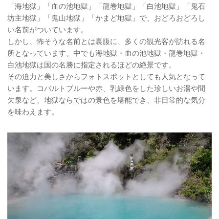
「海地獄」「血の池地獄」「龍巻地獄」「白池地獄」「鬼石
坊主地獄」「鬼山地獄」「かまど地獄」で、おどろおどろし
い名前がついています。
しかし、怖そうな名前とは裏腹に、多くの観光客が訪れる名
所となっています。中でも海地獄・血の池地獄・龍巻地獄・
白池地獄は国の名勝に指定されるほどの絶景です。
その迫力と美しさからフォトスポットとしても人気となって
います。コバルトブルーや赤、乳緑色をした珍しいお湯や間
欠泉など、地獄ならではの景色を堪能でき、非日常的な気分
を味わえます。