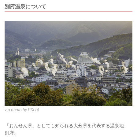
別府温泉について
via
photo by PIXTA
「おんせん県」としても知られる大分県を代表する温泉地、
別府。