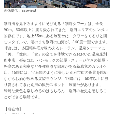
画像提供：asoview!
別府湾を見下ろすようにそびえる「別府タワー」は、全長
90m。50年以上に渡り愛されてきた、別府エリアのシンボル
的存在です。地上55mにある展望台は、タワーをぐるりと囲
むスタイルで、湯のまち別府の山海が、360度一望できます。
1階には、多国籍料理が味わえるレトラン、温泉をテーマに
「美」「健康」「食」の全てを体験できるおおいた温泉座別
府本店、4階には、ハンモックの部屋・ステージ付きの部屋・
坪庭のある和室など多種多彩な部屋がある新感覚のカラオケ
店、16階には、宝石箱のように美しい別府市街の夜景を眺め
ながらお酒が飲める展望ラウンジ、17階には、50年以上に渡
り愛されてきた別府の観光スポット、展望台があります。
綺麗な景色を楽しめるのはもちろん、別府の歴史を感じるこ
とができる場所です。
【所在地】