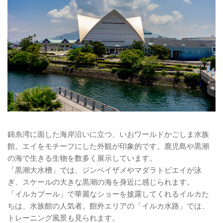
錦糸湾に面した海岸沿いに立つ、いおワールドかごしま水族
館。エイをモチーフにした外観が印象的です。鹿児島や黒潮
の海で生きる生物を数多く展示しています。
「黒潮大水槽」では、ジンベイザメやマダラトビエイが泳
ぎ、スケールの大きな黒潮の海を身近に感じられます。
「イルカプール」で華麗なショーを披露してくれるイルカた
ちは、水族館の人気者。館外エリアの「イルカ水路」では、
トレーニング風景も見られます。