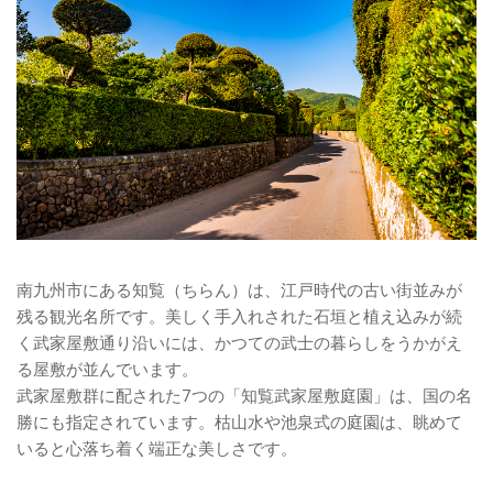
南九州市にある知覧（ちらん）は、江戸時代の古い街並みが
残る観光名所です。美しく手入れされた石垣と植え込みが続
く武家屋敷通り沿いには、かつての武士の暮らしをうかがえ
る屋敷が並んでいます。
武家屋敷群に配された7つの「知覧武家屋敷庭園」は、国の名
勝にも指定されています。枯山水や池泉式の庭園は、眺めて
いると心落ち着く端正な美しさです。