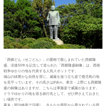
「西郷どん（せごどん）」の愛称で親しまれていた西郷隆
盛。没後50年を記念して造られた「西郷隆盛銅像」は、西南
戦争ゆかりの地を代表する人気スポットです。
城山の緑豊かな自然を背に、威厳を放つ立ち姿で鹿児島の地
を見守っています。その高さは約8ｍ。東京・上野にも西郷隆
盛の銅像はありますが、こちらは軍服姿で威厳があります。
ドラマゆかりの地を巡る旅行先として、ぜひ押さえておきた
い場所です。
幕末・明治維新で活躍し、今もなお県民から愛されている西