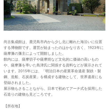
尚古集成館は、鹿児島市内から少し北に離れた海沿いに位置
する博物館です。運営が始まったのはかなり古く、1923年に
薩摩藩の藩主によって開館しました。
館内には、薩摩切子や薩摩焼など文化的に価値の高いもの
や、薩摩藩を率いた島津氏に関係する資料などが展示されて
います。2015年には、「明治日本の産業革命遺産 製鉄・製
鋼、造船、石炭産業」を構成する建物として、世界遺産にも
登録されました。
展示物もさることながら、日本で初めてアーチ式を採用した
石造りの建物も見どころです。
【所在地】