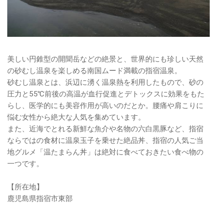
美しい円錐型の開聞岳などの絶景と、世界的にも珍しい天然
の砂むし温泉を楽しめる南国ムード満載の指宿温泉。
砂むし温泉とは、浜辺に湧く温泉熱を利用したもので、砂の
圧力と55℃前後の高温が血行促進とデトックスに効果をもた
らし、医学的にも美容作用が高いのだとか。腰痛や肩こりに
悩む女性から絶大な人気を集めています。
また、近海でとれる新鮮な魚介や名物の六白黒豚など、指宿
ならではの食材に温泉玉子を乗せた絶品丼、指宿の人気ご当
地グルメ「温たまらん丼」は絶対に食べておきたい食べ物の
一つです。
【所在地】
鹿児島県指宿市東部