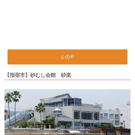
公式HP
【指宿市】砂むし会館 砂楽