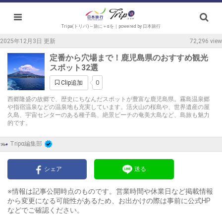
Tripa(トリパ)～旅に＋αを｜powered by 日本旅行
2025年12月3日 更新
72,296 view
定番から穴場まで！鹿児島県のおすすめ観光
スポット32選
0
Clip追加
西郷隆盛の故郷で、歴史にちなんだスポットが豊富な鹿児島県。霧島温泉郷
や指宿温泉などの温泉地も充実しています。活火山の桜島や、世界遺産の屋
久島、宇宙センターのある種子島、絶景ビーチの奄美大島など、島旅も魅力
的です。
Tripα編集部
シェア
送る
※情報は記事公開時点のものです。営業時間や休業日など掲載情報
から変更になる可能性があるため、お出かけの際は事前に公式HP
などでご確認ください。