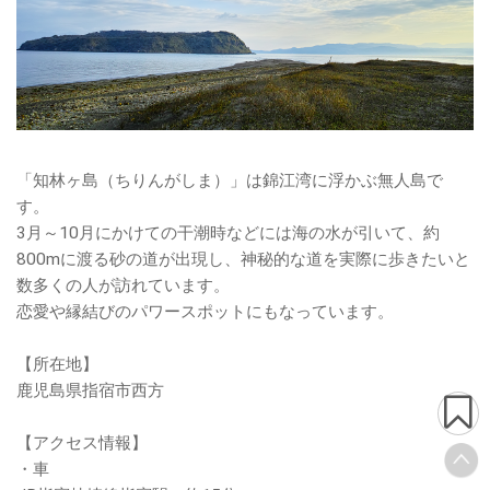
「知林ヶ島（ちりんがしま）」は錦江湾に浮かぶ無人島で
す。
3月～10月にかけての干潮時などには海の水が引いて、約
800mに渡る砂の道が出現し、神秘的な道を実際に歩きたいと
数多くの人が訪れています。
恋愛や縁結びのパワースポットにもなっています。
【所在地】
鹿児島県指宿市西方
【アクセス情報】
・車