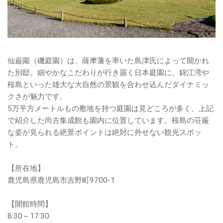
仙巌園（磯庭園）は、薩摩藩を率いた島津氏によって開かれ
た別邸。細やかなこだわりが行き届く日本庭園に、錦江湾や
桜島といった雄大な大自然の景観を合わせ込んだダイナミッ
クさが魅力です。
5万平方メートルもの敷地を持つ庭園は見どころが多く、上記
で紹介した尚古集成館も園内に位置しています。桜島の荘厳
な姿が見られる絶景ポイントは絶対に外せない観光スポッ
ト。
【所在地】
鹿児島県鹿児島市吉野町9700-1
【開館時間】
8:30～17:30