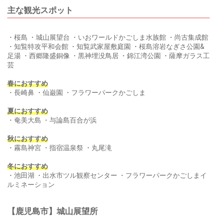
主な観光スポット
・桜島 ・城山展望台 ・いおワールドかごしま水族館 ・尚古集成館
・知覧特攻平和会館 ・知覧武家屋敷庭園 ・桜島溶岩なぎさ公園&
足湯 ・西郷隆盛銅像 ・黒神埋没鳥居 ・錦江湾公園 ・薩摩ガラス工
芸
春におすすめ
・長崎鼻 ・仙巌園 ・フラワーパークかごしま
夏におすすめ
・奄美大島 ・与論島百合が浜
秋におすすめ
・霧島神宮 ・指宿温泉祭 ・丸尾滝
冬におすすめ
・池田湖 ・出水市ツル観察センター ・フラワーパークかごしまイ
ルミネーション
【鹿児島市】城山展望所