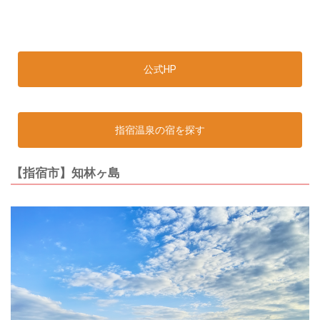
公式HP
指宿温泉の宿を探す
【指宿市】知林ヶ島