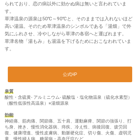
られており、恋の病以外に効かぬ病は無いと言われていま
す。
草津温泉の源泉は50℃～90℃と、そのままでは入れないほど
高い湯温。そのため草津温泉のシンボルである「湯畑」で外
気にふれさせ、冷やしながら草津の各宿へと運ばれます。
草津名物「湯もみ」も湯温を下げるためにおこなわれていま
す。
公式HP
泉質
酸性・含硫黄- アルミニウム- 硫酸塩・塩化物温泉（硫化水素型）
（酸性低張性高温泉）※湯畑源泉
効能
神経痛、筋肉痛、関節痛、五十肩、運動麻痺、関節の強張り、打
ち身、挫き、慢性消化器病、痔疾、冷え性、病後回復、疲労回
復、健康増進、慢性皮膚病、動脈硬化症、切り傷、火傷、虚弱児
童、慢性婦人病、糖尿病・高血圧症など