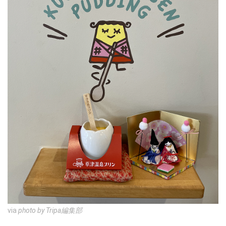
via
photo by Tripa編集部