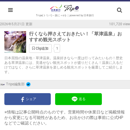
Tripa(トリパ)～旅に＋αを｜powered by 日本旅行
2026年5月21日 更新
101,720 view
行くなら押さえておきたい！「草津温泉」お
すすめ観光スポット
1
Clip追加
日本屈指の温泉地・草津温泉。温泉好きなら一度は行ってみたいもの！歴史
ある草津温泉には、見逃せない観光スポットが盛りだくさん！温泉に入るだ
けではなく、さらに草津温泉を楽しめる観光スポットを厳選してご紹介しま
す。
Tripα編集部
シェア
送る
※情報は記事公開時点のものです。営業時間や休業日など掲載情報
から変更になる可能性があるため、お出かけの際は事前に公式HP
などでご確認ください。