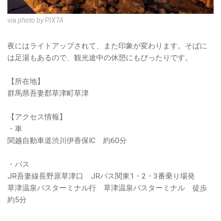
via
photo by PIXTA
夜にはライトアップされて、また印象が変わります。そばに
は足湯もあるので、観光途中の休憩にもぴったりです。
【所在地】
群馬県吾妻郡草津町草津
【アクセス情報】
・車
関越自動車道渋川伊香保IC 約60分
・バス
JR吾妻線長野原草津口 JRバス関東1・2・3番乗り場発
草津温泉バスターミナル行 草津温泉バスターミナル 徒歩
約5分