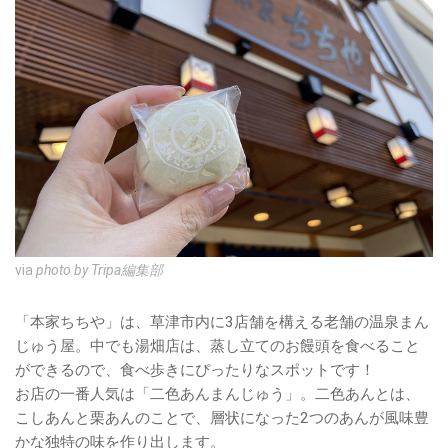
via
photo by Tripa編集部
「本家ちちや」は、草津市内に3店舗を構える老舗の温泉まん
じゅう屋。中でも湯畑店は、蒸し立てのお饅頭を食べること
ができるので、食べ歩きにぴったりなスポットです！
お店の一番人気は「二色あんまんじゅう」。二色あんとは、
こしあんと栗あんのことで、層状になった2つのあんが風味豊
かな独特の味を作り出します。