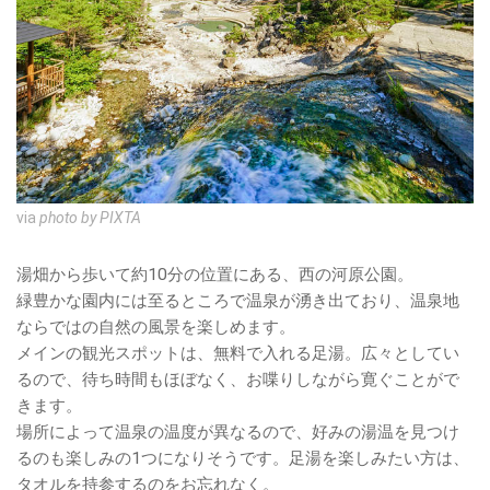
via
photo by PIXTA
湯畑から歩いて約10分の位置にある、西の河原公園。
緑豊かな園内には至るところで温泉が湧き出ており、温泉地
ならではの自然の風景を楽しめます。
メインの観光スポットは、無料で入れる足湯。広々としてい
るので、待ち時間もほぼなく、お喋りしながら寛ぐことがで
きます。
場所によって温泉の温度が異なるので、好みの湯温を見つけ
るのも楽しみの1つになりそうです。足湯を楽しみたい方は、
タオルを持参するのをお忘れなく。