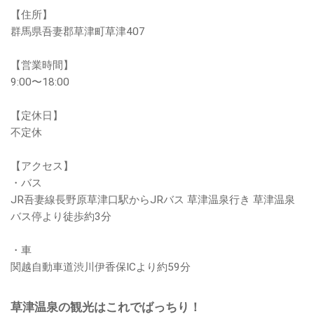
【住所】
群馬県吾妻郡草津町草津407
【営業時間】
9:00〜18:00
【定休日】
不定休
【アクセス】
・バス
JR吾妻線長野原草津口駅からJRバス 草津温泉行き 草津温泉
バス停より徒歩約3分
・車
関越自動車道渋川伊香保ICより約59分
草津温泉の観光はこれでばっちり！