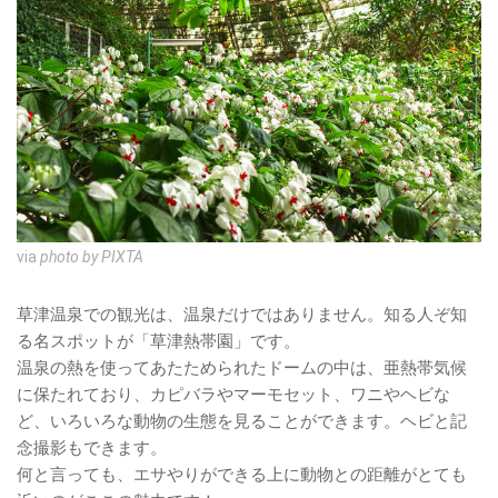
via
photo by PIXTA
草津温泉での観光は、温泉だけではありません。知る人ぞ知
る名スポットが「草津熱帯園」です。
温泉の熱を使ってあたためられたドームの中は、亜熱帯気候
に保たれており、カピバラやマーモセット、ワニやヘビな
ど、いろいろな動物の生態を見ることができます。ヘビと記
念撮影もできます。
何と言っても、エサやりができる上に動物との距離がとても