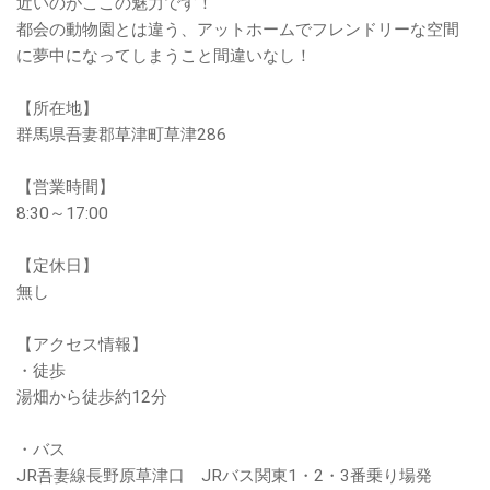
近いのがここの魅力です！
都会の動物園とは違う、アットホームでフレンドリーな空間
に夢中になってしまうこと間違いなし！
【所在地】
群馬県吾妻郡草津町草津286
【営業時間】
8:30～17:00
【定休日】
無し
【アクセス情報】
・徒歩
湯畑から徒歩約12分
・バス
JR吾妻線長野原草津口 JRバス関東1・2・3番乗り場発