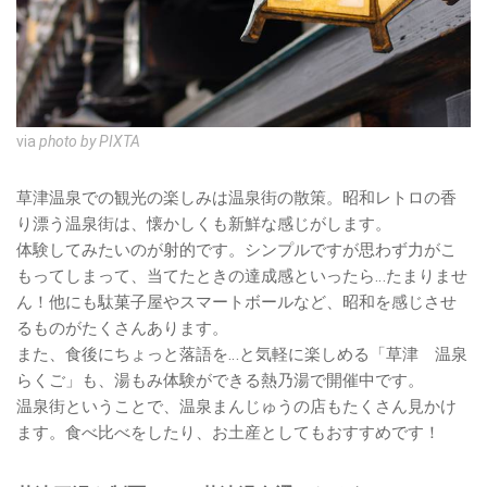
via
photo by PIXTA
草津温泉での観光の楽しみは温泉街の散策。昭和レトロの香
り漂う温泉街は、懐かしくも新鮮な感じがします。
体験してみたいのが射的です。シンプルですが思わず力がこ
もってしまって、当てたときの達成感といったら…たまりませ
ん！他にも駄菓子屋やスマートボールなど、昭和を感じさせ
るものがたくさんあります。
また、食後にちょっと落語を…と気軽に楽しめる「草津 温泉
らくご」も、湯もみ体験ができる熱乃湯で開催中です。
温泉街ということで、温泉まんじゅうの店もたくさん見かけ
ます。食べ比べをしたり、お土産としてもおすすめです！