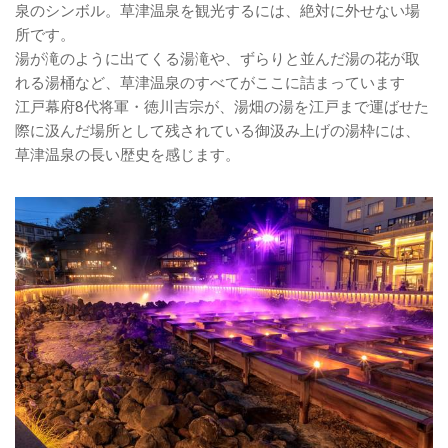
泉のシンボル。草津温泉を観光するには、絶対に外せない場
所です。
湯が滝のように出てくる湯滝や、ずらりと並んだ湯の花が取
れる湯桶など、草津温泉のすべてがここに詰まっています
江戸幕府8代将軍・徳川吉宗が、湯畑の湯を江戸まで運ばせた
際に汲んだ場所として残されている御汲み上げの湯枠には、
草津温泉の長い歴史を感じます。