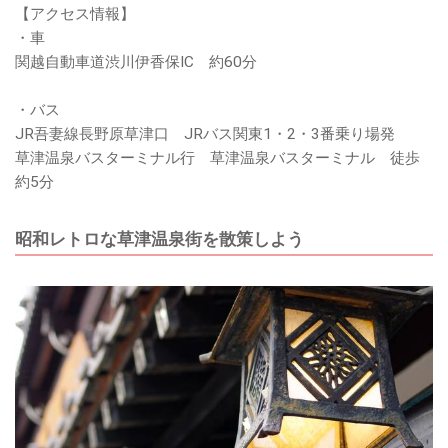
【アクセス情報】
・車
関越自動車道渋川伊香保IC 約60分
・バス
JR吾妻線長野原草津口 JRバス関東1・2・3番乗り場発
草津温泉バスターミナル行 草津温泉バスターミナル 徒歩
約5分
昭和レトロな草津温泉街を散策しよう