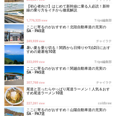
【初心者向け】はじめて新幹線に乗る人必読！新幹
線の乗り方をイチから徹底解説
1,776,325
Tripα編集部
view
ここに寄るのがおすすめ！北陸自動車道の充実の
SA・PA5選
249,939
チャイラテ
view
暑い夏を乗り切る！関西から日帰りや1泊2日におす
すめの避暑地10選
333,099
Tripα編集部
view
ここに寄るのがおすすめ！関越自動車道の充実の
SA・PA5選
307,768
チャイラテ
view
尾道と言ったらやっぱり尾道ラーメン！人気＆おす
すめ尾道ラーメン10選
227,261
coldbrew
view
ここに寄るのがおすすめ！山陽自動車道の充実の
SA・PA7選