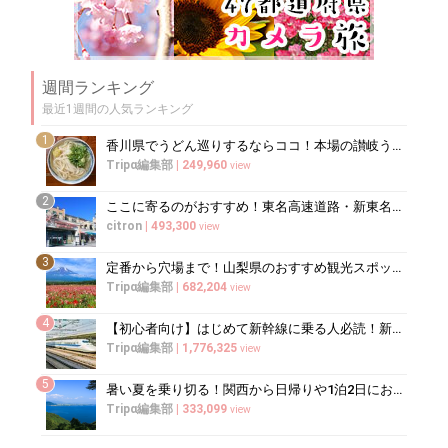
週間ランキング
最近1週間の人気ランキング
1
香川県でうどん巡りするならココ！本場の讃岐うどんの名店
Tripα編集部
|
249,960
view
2
ここに寄るのがおすすめ！東名高速道路・新東名高速道路の充実のSA・PA10選
citron
|
493,300
view
3
定番から穴場まで！山梨県のおすすめ観光スポット37選
Tripα編集部
|
682,204
view
4
【初心者向け】はじめて新幹線に乗る人必読！新幹線の乗り方をイチから徹底解説
Tripα編集部
|
1,776,325
view
5
暑い夏を乗り切る！関西から日帰りや1泊2日におすすめの避暑地10選
Tripα編集部
|
333,099
view