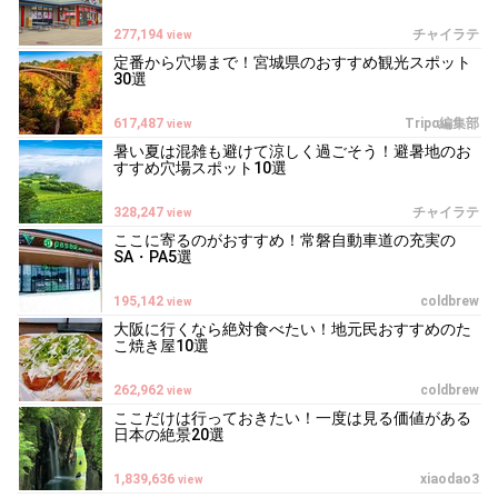
277,194
チャイラテ
view
定番から穴場まで！宮城県のおすすめ観光スポット
30選
617,487
Tripα編集部
view
暑い夏は混雑も避けて涼しく過ごそう！避暑地のお
すすめ穴場スポット10選
328,247
チャイラテ
view
ここに寄るのがおすすめ！常磐自動車道の充実の
SA・PA5選
195,142
coldbrew
view
大阪に行くなら絶対食べたい！地元民おすすめのた
こ焼き屋10選
262,962
coldbrew
view
ここだけは行っておきたい！一度は見る価値がある
日本の絶景20選
1,839,636
xiaodao3
view