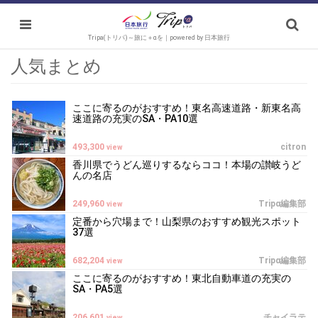
Tripa(トリパ)～旅に＋αを｜powered by 日本旅行
人気まとめ
ここに寄るのがおすすめ！東名高速道路・新東名高
速道路の充実のSA・PA10選
493,300
citron
view
香川県でうどん巡りするならココ！本場の讃岐うど
んの名店
249,960
Tripα編集部
view
定番から穴場まで！山梨県のおすすめ観光スポット
37選
682,204
Tripα編集部
view
ここに寄るのがおすすめ！東北自動車道の充実の
SA・PA5選
206,601
チャイラテ
view