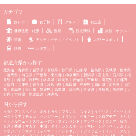
カテゴリ
旅レポ
女子旅
グルメ
お土産
世界遺産・絶景
温泉
観光情報
旅館・ホテル
芸術
アクティビティ・イベント
パワースポット
鉄道
お役立ち
都道府県から探す
北海道
｜
青森県
｜
岩手県
｜
宮城県
｜
秋田県
｜
山形県
｜
福島県
｜
茨城県
｜
栃木県
｜
群馬県
｜
埼玉県
｜
千葉県
｜
東京都
｜
神奈川県
｜
新潟県
｜
富山県
｜
石川県
｜
福
井県
｜
山梨県
｜
長野県
｜
岐阜県
｜
静岡県
｜
愛知県
｜
三重県
｜
滋賀県
｜
京都府
｜
大阪府
｜
兵庫県
｜
奈良県
｜
和歌山県
｜
鳥取県
｜
島根県
｜
岡山県
｜
広島県
｜
山口
県
｜
徳島県
｜
香川県
｜
愛媛県
｜
高知県
｜
福岡県
｜
佐賀県
｜
長崎県
｜
熊本県
｜
大
分県
｜
宮崎県
｜
鹿児島県
｜
沖縄県
国から探す
イタリア
｜
スペイン
｜
ポルトガル
｜
フランス
｜
スイス
｜
イギリス
｜
ドイツ
｜
オ
ーストリア
｜
チェコ
｜
ハンガリー
｜
オランダ
｜
ベルギー
｜
クロアチア
｜
ギリシ
ャ
｜
ノルウェー
｜
スウェーデン
｜
フィンランド
｜
デンマーク
｜
ロシア
｜
韓国
｜
台湾
｜
香港
｜
マカオ
｜
中国
｜
タイ
｜
シンガポール
｜
マレーシア
｜
ベトナム
｜
カ
ンボジア
｜
ラオス
｜
ミャンマー
｜
インドネシア
｜
フィリピン
｜
インド
｜
スリラ