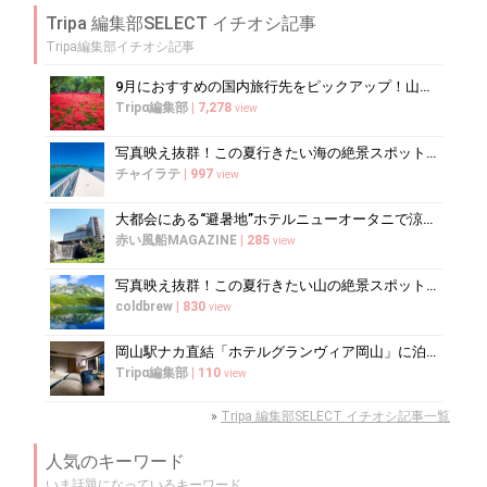
Tripa 編集部SELECT イチオシ記事
Tripa編集部イチオシ記事
9月におすすめの国内旅行先をピックアップ！山の紅葉絶景や果物狩りも
Tripα編集部
|
7,278
view
写真映え抜群！この夏行きたい海の絶景スポット10選
チャイラテ
|
997
view
大都会にある“避暑地”ホテルニューオータニで涼を愉しむ
赤い風船MAGAZINE
|
285
view
写真映え抜群！この夏行きたい山の絶景スポット10選
coldbrew
|
830
view
岡山駅ナカ直結「ホテルグランヴィア岡山」に泊まるべき5つの理由
Tripα編集部
|
110
view
»
Tripa 編集部SELECT イチオシ記事一覧
人気のキーワード
いま話題になっているキーワード