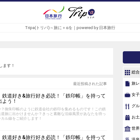
Tripa(トリパ)～旅に＋αを｜powered by 日本旅行
します！
総合
旅レ
最近投稿された記事
女子
】鉄道好き&旅行好き必読！「鉄印帳」を持って
出よう！
グル
か？御朱印帳のように鉄道会社の鉄印を集めるものです！この鉄
鉄道旅に出かけませんか？きっと素敵な沿線風景があなたを待っ
お土
ーカル線をご紹介します！
世界
】鉄道好き&旅行好き必読！「鉄印帳」を持って
温泉