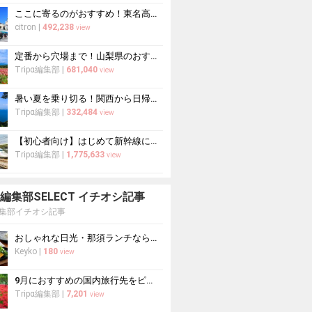
ここに寄るのがおすすめ！東名高速道路・新東名高速道路の充実のSA・PA10選
citron
|
492,238
view
定番から穴場まで！山梨県のおすすめ観光スポット37選
Tripα編集部
|
681,040
view
暑い夏を乗り切る！関西から日帰りや1泊2日におすすめの避暑地10選
Tripα編集部
|
332,484
view
【初心者向け】はじめて新幹線に乗る人必読！新幹線の乗り方をイチから徹底解説
Tripα編集部
|
1,775,633
view
pa 編集部SELECT イチオシ記事
a編集部イチオシ記事
おしゃれな日光・那須ランチならここ！日光・那須周辺のおすすめレストラン10選
Keyko
|
180
view
9月におすすめの国内旅行先をピックアップ！山の紅葉絶景や果物狩りも
Tripα編集部
|
7,201
view