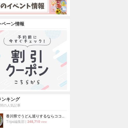
ンペーン情報
ランキング
週間の人気記事
香川県でうどん巡りするならココ！本場の讃岐うどんの名店
Tripα編集部
|
248,710
view