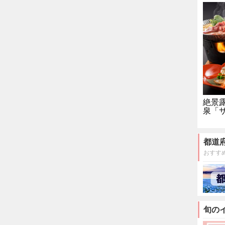
絶景
泉「
都道
おすす
旬の