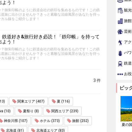
出よう！
か？御朱印帳のように鉄道会社の鉄印を集めるものです！この鉄
観光
鉄道旅に出かけませんか？きっと素敵な沿線風景があなたを待っ
ーカル線をご紹介します！
旅館
芸術
】鉄道好き&旅行好き必読！「鉄印帳」を持って
出よう！
アク
か？御朱印帳のように鉄道会社の鉄印を集めるものです！この鉄
パワ
鉄道旅に出かけませんか？きっと素敵な沿線風景があなたを待っ
ーカル線をご紹介します！
鉄道
お役
3 件
ピッ
3)
関東エリア (407)
夏 (116)
wa (10)
夏祭り (8)
関西エリア (239)
神奈川県 (107)
ホテル (373)
旅館 (252)
夏の
北海道 (81)
北海道エリア (83)