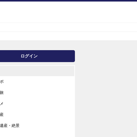
ログイン
ポ
旅
メ
産
遺産・絶景