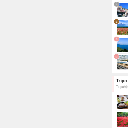
2
3
4
5
Tri
Trip