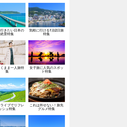
は行きたい日本の
気軽に行ける1泊2日旅
絶景特集
特集
向くまま一人旅特
女子旅に人気のスポッ
集
ト特集
ドライブでリフレ
これは外せない！旅先
ッシュ特集
グルメ特集