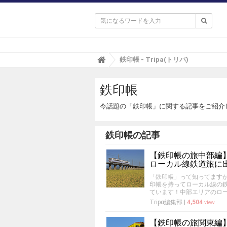

T
鉄印帳 - Tripa(トリパ)
r
i
鉄印帳
p
a
(
今話題の「鉄印帳」に関する記事をご紹介
ト
リ
パ
鉄印帳の記事
)
【鉄印帳の旅中部編
ローカル線鉄道旅に
「鉄印帳」って知ってます
印帳を持ってローカル線の
ています！中部エリアのロ
Tripα編集部
|
4,504
view
【鉄印帳の旅関東編