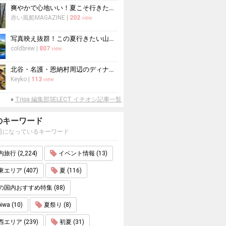
爽やかで心地いい！夏こそ行きたい北海道
赤い風船MAGAZINE
|
202
view
写真映え抜群！この夏行きたい山の絶景スポット10選
coldbrew
|
807
view
北谷・名護・恩納村周辺のディナー10選！沖縄料理からコース料理まで
Keyko
|
113
view
»
Tripa 編集部SELECT イチオシ記事一覧
のキーワード
題になっているキーワード
旅行 (2,224)
イベント情報 (13)
エリア (407)
夏 (116)
の国内おすすめ特集 (88)
iwa (10)
夏祭り (8)
エリア (239)
初夏 (31)