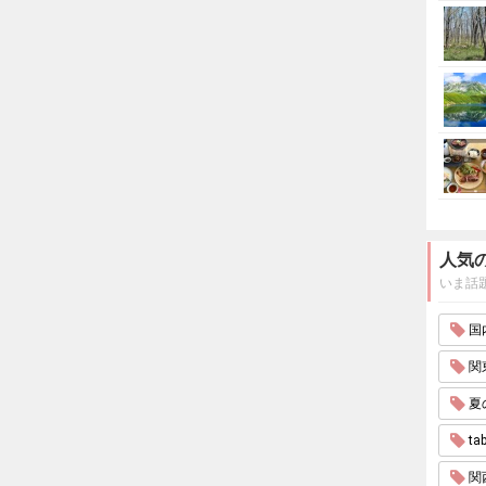
人気
いま話
国内
関東
夏
tab
関西