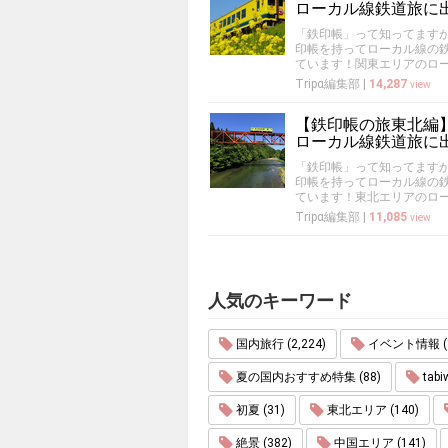
ローカル線鉄道旅に
「鉄印帳」って知ってます
印帳を持ってローカル線の
ています！関東エリアのロ
Tripα編集部
|
14,287
view
【鉄印帳の旅東北編
ローカル線鉄道旅に
「鉄印帳」って知ってます
印帳を持ってローカル線の
ています！東北エリアのロ
Tripα編集部
|
11,085
view
人気のキーワード
国内旅行 (2,224)
イベント情報 (1
夏の国内おすすめ特集 (88)
tabi
初夏 (31)
東北エリア (140)
絶景 (382)
中国エリア (141)