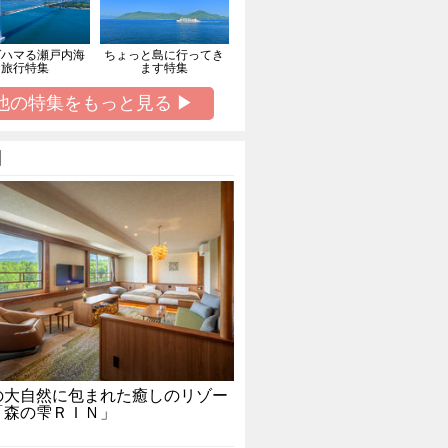
ばハマる瀬戸内海
ちょっと島に行ってき
旅行特集
ます特集
他の特集をもっと見る ▶
】
の大自然に包まれた癒しのリゾー
「森の雫ＲＩＮ」