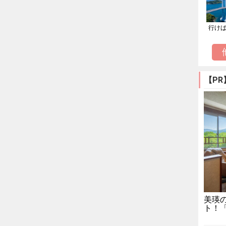
行け
【PR
美瑛
ト！