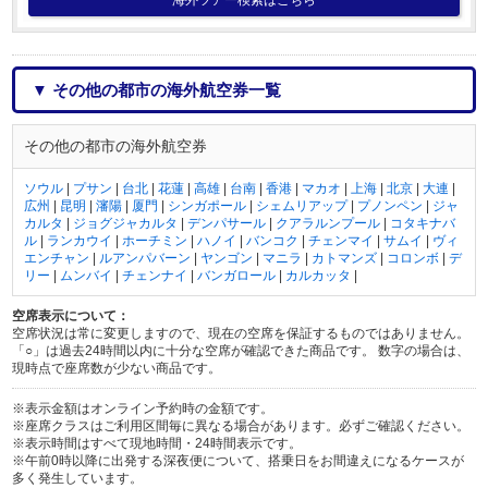
▼ その他の都市の海外航空券一覧
その他の都市の海外航空券
ソウル
|
プサン
|
台北
|
花蓮
|
高雄
|
台南
|
香港
|
マカオ
|
上海
|
北京
|
大連
|
広州
|
昆明
|
瀋陽
|
厦門
|
シンガポール
|
シェムリアップ
|
プノンペン
|
ジャ
カルタ
|
ジョグジャカルタ
|
デンパサール
|
クアラルンプール
|
コタキナバ
ル
|
ランカウイ
|
ホーチミン
|
ハノイ
|
バンコク
|
チェンマイ
|
サムイ
|
ヴィ
エンチャン
|
ルアンパバーン
|
ヤンゴン
|
マニラ
|
カトマンズ
|
コロンボ
|
デ
リー
|
ムンバイ
|
チェンナイ
|
バンガロール
|
カルカッタ
|
空席表示について：
空席状況は常に変更しますので、現在の空席を保証するものではありません。
「○」は過去24時間以内に十分な空席が確認できた商品です。 数字の場合は、
現時点で座席数が少ない商品です。
※表示金額はオンライン予約時の金額です。
※座席クラスはご利用区間毎に異なる場合があります。必ずご確認ください。
※表示時間はすべて現地時間・24時間表示です。
※午前0時以降に出発する深夜便について、搭乗日をお間違えになるケースが
多く発生しています。