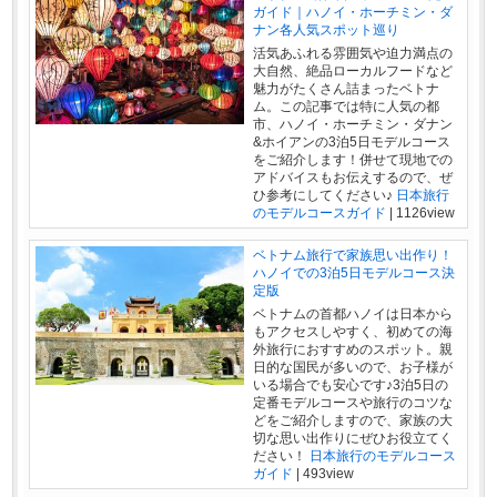
ガイド｜ハノイ・ホーチミン・ダ
ナン各人気スポット巡り
活気あふれる雰囲気や迫力満点の
大自然、絶品ローカルフードなど
魅力がたくさん詰まったベトナ
ム。この記事では特に人気の都
市、ハノイ・ホーチミン・ダナン
&ホイアンの3泊5日モデルコース
をご紹介します！併せて現地での
アドバイスもお伝えするので、ぜ
ひ参考にしてください♪
日本旅行
のモデルコースガイド
|
1126view
ベトナム旅行で家族思い出作り！
ハノイでの3泊5日モデルコース決
定版
ベトナムの首都ハノイは日本から
もアクセスしやすく、初めての海
外旅行におすすめのスポット。親
日的な国民が多いので、お子様が
いる場合でも安心です♪3泊5日の
定番モデルコースや旅行のコツな
どをご紹介しますので、家族の大
切な思い出作りにぜひお役立てく
ださい！
日本旅行のモデルコース
ガイド
|
493view