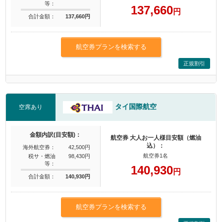
等：
137,660
円
合計金額：
137,660円
航空券プランを検索する
正規割引
タイ国際航空
空席あり
金額内訳(目安額)：
航空券 大人お一人様目安額（燃油
込）：
海外航空券：
42,500円
航空券1名
税サ・燃油
98,430円
等：
140,930
円
合計金額：
140,930円
航空券プランを検索する