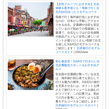
【女性グループにおすすめ】文化
体験＆夜市巡りも！母娘で行く台
北3泊4日ゆったりモデルコース
母娘で行く海外旅行先におすすめ
なのが、日本から手軽にアクセス
できる台北。交通網や治安も安定
しているので初めての母娘旅にも
最適で、台北ならではの文化体験
や絶品グルメなど女性に嬉しいポ
イントが盛りだくさん♪母娘で台北
を楽しむ3泊4日のモデルコースを
ご紹介します！
日本旅行のモデル
コースガイド
|
2002view
初心者必見！3泊4日で行きたい台
北定番観光スポット＆おすすめグ
ルメ
安全面や交通網が整っている台北
は、海外旅行初心者でも安心して
行ける魅力の都市。3泊4日の旅行
を充実させるには、ポイントを押
さえて旅行スケジュールを組むの
がコツです。この記事では、初め
ての方が参考にしやすいような定
番モデルコースをご紹介します！
日本旅行のモデルコースガイド
|