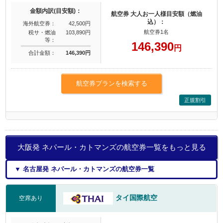
金額内訳(目安額)：
航空券 大人お一人様目安額（燃油
込）：
海外航空券：
42,500円
航空券1名
税サ・燃油
103,890円
等：
146,390
円
合計金額：
146,390円
航空券プランを検索する
正規割引
大阪発 ネパール・カトマンズの航空券一覧をもっと見る
▼ 名古屋発 ネパール・カトマンズの航空券一覧
タイ国際航空
空席あり