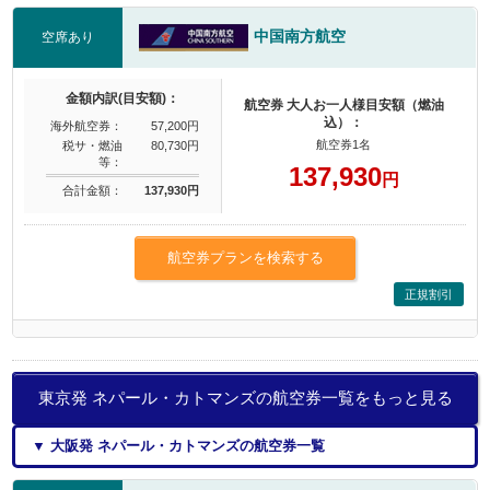
中国南方航空
空席あり
金額内訳(目安額)：
航空券 大人お一人様目安額（燃油
込）：
海外航空券：
57,200円
航空券1名
税サ・燃油
80,730円
等：
137,930
円
合計金額：
137,930円
航空券プランを検索する
正規割引
東京発 ネパール・カトマンズの航空券一覧をもっと見る
▼ 大阪発 ネパール・カトマンズの航空券一覧