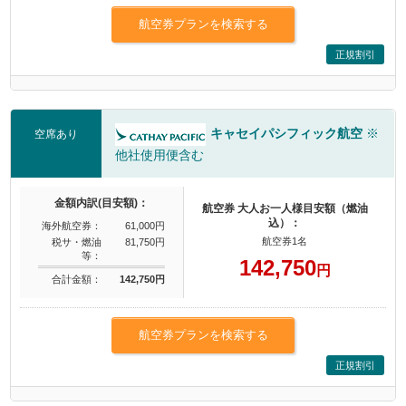
航空券プランを検索する
正規割引
キャセイパシフィック航空
※
空席あり
他社使用便含む
金額内訳(目安額)：
航空券 大人お一人様目安額（燃油
込）：
海外航空券：
61,000円
航空券1名
税サ・燃油
81,750円
等：
142,750
円
合計金額：
142,750円
航空券プランを検索する
正規割引