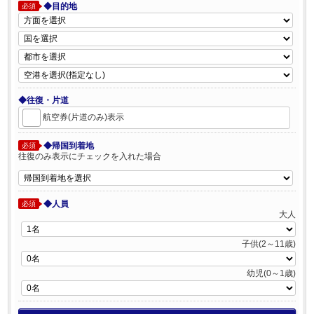
◆目的地
必須
◆往復・片道
航空券(片道のみ)表示
◆帰国到着地
必須
往復のみ表示にチェックを入れた場合
◆人員
必須
大人
子供(2～11歳)
幼児(0～1歳)