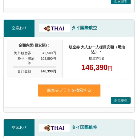
正規割引
タイ国際航空
空席あり
金額内訳(目安額)：
航空券 大人お一人様目安額（燃油
込）：
海外航空券：
42,500円
航空券1名
税サ・燃油
103,890円
等：
146,390
円
合計金額：
146,390円
航空券プランを検索する
正規割引
タイ国際航空
空席あり