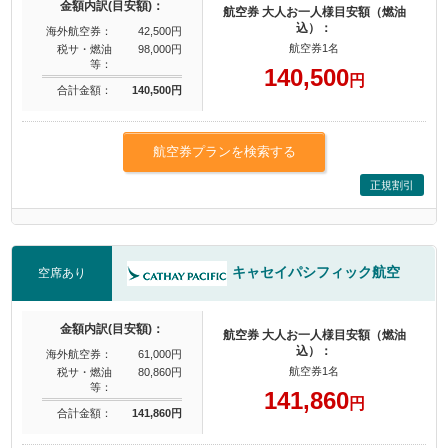
金額内訳(目安額)：
航空券 大人お一人様目安額（燃油
込）：
海外航空券：
42,500円
航空券1名
税サ・燃油
98,000円
等：
140,500
円
合計金額：
140,500円
航空券プランを検索する
正規割引
キャセイパシフィック航空
空席あり
金額内訳(目安額)：
航空券 大人お一人様目安額（燃油
込）：
海外航空券：
61,000円
航空券1名
税サ・燃油
80,860円
等：
141,860
円
合計金額：
141,860円