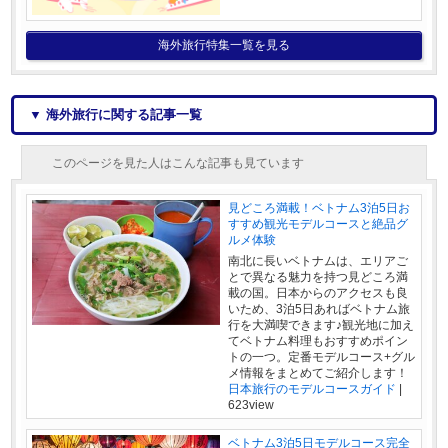
海外旅行特集一覧を見る
▼ 海外旅行に関する記事一覧
このページを見た人はこんな記事も見ています
見どころ満載！ベトナム3泊5日お
すすめ観光モデルコースと絶品グ
ルメ体験
南北に長いベトナムは、エリアご
とで異なる魅力を持つ見どころ満
載の国。日本からのアクセスも良
いため、3泊5日あればベトナム旅
行を大満喫できます♪観光地に加え
てベトナム料理もおすすめポイン
トの一つ。定番モデルコース+グル
メ情報をまとめてご紹介します！
日本旅行のモデルコースガイド
|
623view
ベトナム3泊5日モデルコース完全