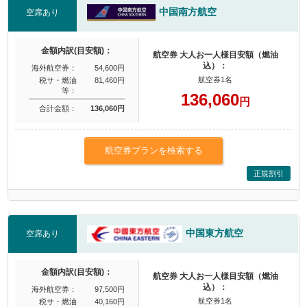
中国南方航空
空席あり
金額内訳(目安額)：
航空券 大人お一人様目安額（燃油
込）：
海外航空券：
54,600円
航空券1名
税サ・燃油
81,460円
等：
136,060
円
合計金額：
136,060円
航空券プランを検索する
正規割引
中国東方航空
空席あり
金額内訳(目安額)：
航空券 大人お一人様目安額（燃油
込）：
海外航空券：
97,500円
航空券1名
税サ・燃油
40,160円