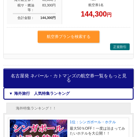
航空券1名
税サ・燃油
83,300円
等：
144,300
円
合計金額：
144,300円
航空券プランを検索する
正規割引
名古屋発 ネパール・カトマンズの航空券一覧をもっと見
る
▼ 海外旅行 人気特集ランキング
海外特集ランキング！！
1位：シンガポール・ホテル
最大50％OFF！一度は泊まってみ
たいホテルを大公開！！