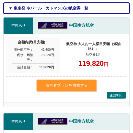
▼ 東京発 ネパール・カトマンズの航空券一覧
中国南方航空
空席あり
金額内訳(目安額)：
航空券 大人お一人様目安額（燃油
込）：
海外航空券：
41,600円
航空券1名
税サ・燃油
78,220円
等：
119,820
円
合計金額：
119,820円
航空券プランを検索する
正規割引
中国南方航空
空席あり