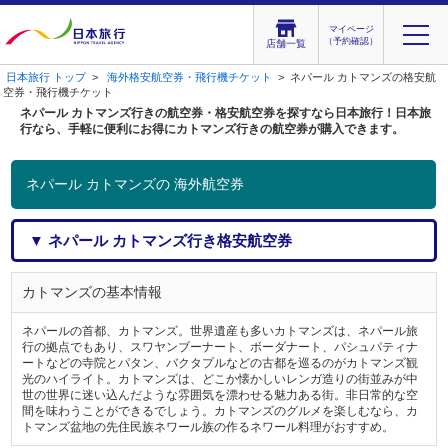
マイページ
（予約確認）
店舗一覧
日本旅行 トップ
>
海外格安航空券・飛行機チケット
> ネパール カトマンズの格安航
空券・飛行機チケット
ネパール カトマンズ行きの航空券・格安航空券を探すなら日本旅行！日本旅
行なら、手軽に便利にお得にカトマンズ行きの航空券が購入できます。
ネパール カトマンズの 海外航空券
▼ ネパール カトマンズ行き格安航空券
カトマンズの基本情報
ネパールの首都、カトマンズ。世界遺産も多いカトマンズは、ネパール旅
行の拠点でもあり、スワヤンブーナート、ボーダナート、パシュパティナ
ートなどの寺院とパタン、バクタプルなどの古都を巡るのがカトマンズ観
光のハイライト。カトマンズは、どこか懐かしいレンガ造りの街並みが中
世の世界に迷い込んだような雰囲気を漂わせる魅力ある街。非日常的な空
間を味わうことができるでしょう。カトマンズのグルメを楽しむなら、カ
トマンズ盆地の先住民族ネワール族の作るネワール料理がおすすめ。