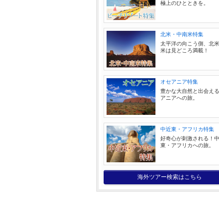
極上のひとときを。
北米・中南米特集
太平洋の向こう側、北
米は見どころ満載！
オセアニア特集
豊かな大自然と出会え
アニアへの旅。
中近東・アフリカ特集
好奇心が刺激される！
東・アフリカへの旅。
海外ツアー検索はこちら