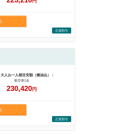
円
る
正規割引
 大人お一人様目安額（燃油込）：
航空券1名
230,420
円
る
正規割引