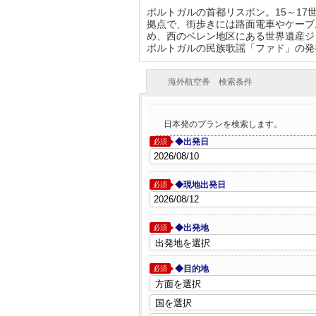
ポルトガルの首都リスボン。15～1
拠点で、街歩きには路面電車やケーブ
め、西のベレン地区にある世界遺産ジ
ポルトガルの民族歌謡「ファド」の発
海外航空券 検索条件
日本発のプランを検索します。
◆出発日
必須
◆現地出発日
必須
◆出発地
必須
◆目的地
必須