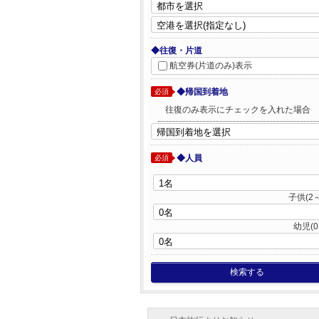
◆往復・片道
航空券(片道のみ)表示
◆帰国到着地
必須
往復のみ表示にチェックを入れた場合
◆人員
必須
子供(2～
幼児(0
検索する