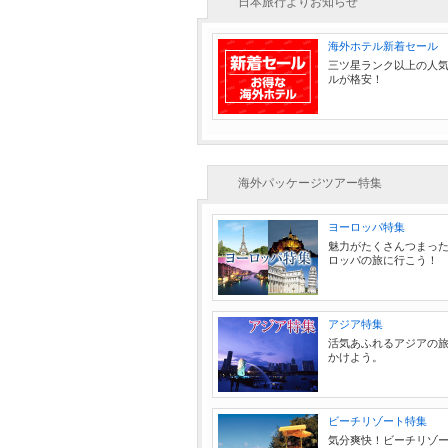
日本旅行よりお知らせ
海外ホテル新着セール
三ツ星ランク以上の人
ルが格安！
海外パッケージツアー特集
ヨーロッパ特集
魅力がたくさんつまっ
ロッパの旅に行こう！
アジア特集
活気あふれるアジアの
かけよう。
ビーチリゾート特集
気分爽快！ビーチリゾ