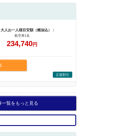
 大人お一人様目安額（燃油込）：
航空券1名
234,740
円
る
正規割引
券一覧をもっと見る