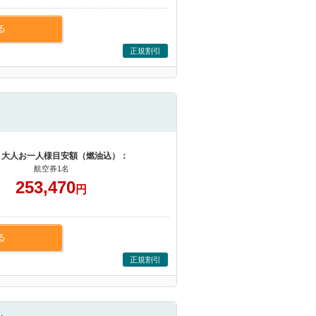
る
正規割引
 大人お一人様目安額（燃油込）：
航空券1名
253,470
円
る
正規割引