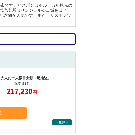
都市です。リスボンはポルトガル観光の
観光名所はサンジョルジェ城をはじ
記念物が人気です。また、リスボンは
 大人お一人様目安額（燃油込）：
航空券1名
217,230
円
る
正規割引