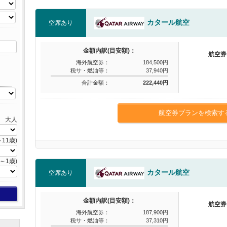
カタール航空
空席あり
金額内訳(目安額)：
航空券
海外航空券：
184,500円
税サ・燃油等：
37,940円
合計金額：
222,440円
航空券プランを検索す
大人
11歳)
～1歳)
カタール航空
空席あり
金額内訳(目安額)：
航空券
海外航空券：
187,900円
税サ・燃油等：
37,310円