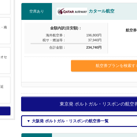
カタール航空
空席あり
米・南
金額内訳(目安額)：
航空券
海外航空券：
196,800円
税サ・燃油等：
37,940円
合計金額：
234,740円
るオセ
航空券プランを検索す
中近
東京発 ポルトガル・リスボンの航空
▼ 大阪発 ポルトガル・リスボンの航空券一覧