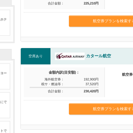
合計金額：
225,210円
気ホテ
航空券プランを検索す
カタール航空
空席あり
金額内訳(目安額)：
たヨー
航空券
海外航空券：
192,900円
税サ・燃油等：
37,520円
合計金額：
230,420円
旅にで
航空券プランを検索す
ートで