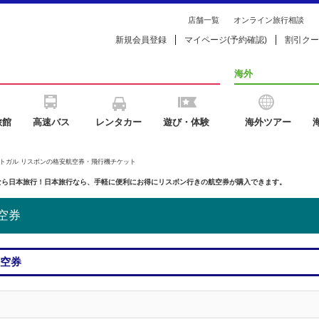
店舗一覧
オンライン旅行相談
新規会員登録
マイページ(予約確認)
割引クー
海外
旅館
高速バス
レンタカー
遊び・体験
海外ツアー
ルトガル リスボンの格安航空券・飛行機チケット
なら日本旅行！日本旅行なら、手軽に便利にお得にリスボン行きの航空券が購入できます。
空券
航空券