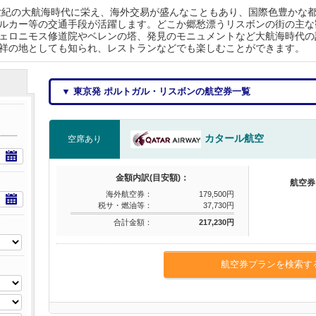
7世紀の大航海時代に栄え、海外交易が盛んなこともあり、国際色豊かな
ルカー等の交通手段が活躍します。どこか郷愁漂うリスボンの街の主な
ェロニモス修道院やベレンの塔、発見のモニュメントなど大航海時代の
祥の地としても知られ、レストランなどでも楽しむことができます。
▼ 東京発 ポルトガル・リスボンの航空券一覧
カタール航空
空席あり
金額内訳(目安額)：
航空券
海外航空券：
179,500円
税サ・燃油等：
37,730円
合計金額：
217,230円
航空券プランを検索す