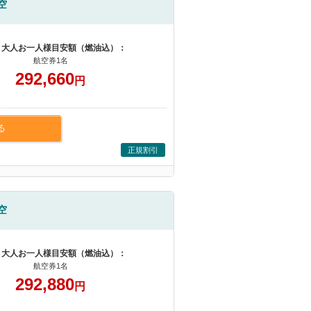
空
 大人お一人様目安額（燃油込）：
航空券1名
292,660
円
る
正規割引
空
 大人お一人様目安額（燃油込）：
航空券1名
292,880
円