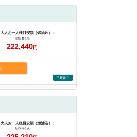
 大人お一人様目安額（燃油込）：
航空券1名
222,440
円
る
正規割引
 大人お一人様目安額（燃油込）：
航空券1名
225,210