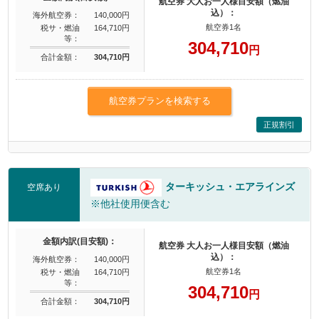
航空券 大人お一人様目安額（燃油
込）：
海外航空券：
140,000円
航空券1名
税サ・燃油
164,710円
等：
304,710
円
合計金額：
304,710円
航空券プランを検索する
正規割引
ターキッシュ・エアラインズ
空席あり
※他社使用便含む
金額内訳(目安額)：
航空券 大人お一人様目安額（燃油
込）：
海外航空券：
140,000円
航空券1名
税サ・燃油
164,710円
等：
304,710
円
合計金額：
304,710円