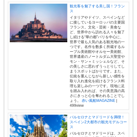
観光客を魅了する美し国！フラン
ス
イタリアやドイツ、スペインなど
に接しているヨーロッパの主要国
フランス。文化・芸術・美食な
ど、世界中から訪れる人々を魅了
し続ける“華の都”パリを中心に、
世界で最も人気のある観光地の一
つです。名作を数多く所蔵するル
ーブル美術館やオルセー美術館、
世界遺産のノートルダム大聖堂や
モン・サン＝ミッシェルなど、そ
の美しさに思わずうっとりしてし
まうスポットばかりです。また、
伝統を重んじながら新しい感性を
取り入れ進化を続けるフランス料
理も楽しみの一つです。現地に足
を踏み入れれば、その美意識の高
さにきっと心を奪われることでし
ょう。
赤い風船MAGAZINE
|
499view
バルセロナとマドリードを満喫！
スペイン2大都市の観光モデルコー
ス
バルセロナとマドリードは、スペ