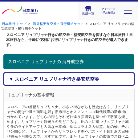
マイページ
（予約確認）
店舗一覧
日本旅行 トップ
>
海外格安航空券・飛行機チケット
> スロベニア リュブリャナの格
安航空券・飛行機チケット
スロベニア リュブリャナ行きの航空券・格安航空券を探すなら日本旅行！日
本旅行なら、手軽に便利にお得にリュブリャナ行きの航空券が購入できま
す。
スロベニア リュブリャナの 海外航空券
▼ スロベニア リュブリャナ行き格安航空券
リュブリャナの基本情報
スロベニアの首都リュブリャナ。小さい街ながらも歴史は古く、リュブリ
ャナの街は中世の面影を残す旧市街とオスマントルコ時代以降の新市街に
分かれています。どちらの街もそれぞれ違う雰囲気を持つので散策も楽し
めます。リュブリャナ観光丘の見どころは、丘の上に建つリュブリャナ城
や夜のライトアップも人気な三本橋、聖ニコラオス大聖堂、竜の橋、チボ
リ公園など。リュブリャナからならブレッド湖やポストイナ鍾乳洞の日帰
り観光も可能なので、おすすめです。またリュブリャナの市街でスロベニ