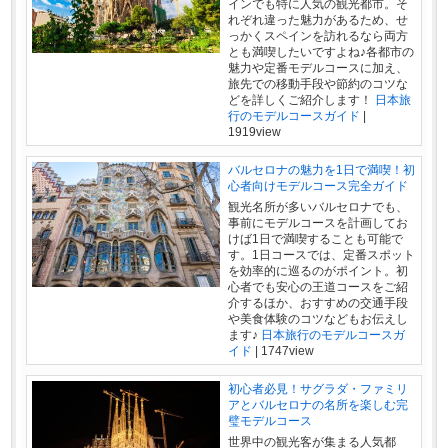
インでも特に人気の観光都市。そ
れぞれ違った魅力があるため、せ
っかくスペインを訪れるなら両方
とも満喫したいですよね♪各都市の
魅力や定番モデルコースに加え、
旅先での移動手段や節約のコツな
どを詳しくご紹介します！
日本旅
行のモデルコースガイド
|
1919view
バルセロナの魅力を1日で満喫！初
心者向けモデルコース完全ガイド
観光名所が多いバルセロナでも、
事前にモデルコースを計画してお
けば1日で満喫することも可能で
す。1日コースでは、定番スポット
を効率的に巡るのがポイント。初
心者でも安心の王道コースをご紹
介するほか、おすすめの交通手段
や美食体験のコツなどもお伝えし
ます♪
日本旅行のモデルコースガ
イド
|
1747view
初心者必見！サグラダ・ファミリ
アとバルセロナの名所を楽しむ完
璧モデルコース
世界中の観光客が集まる人気都