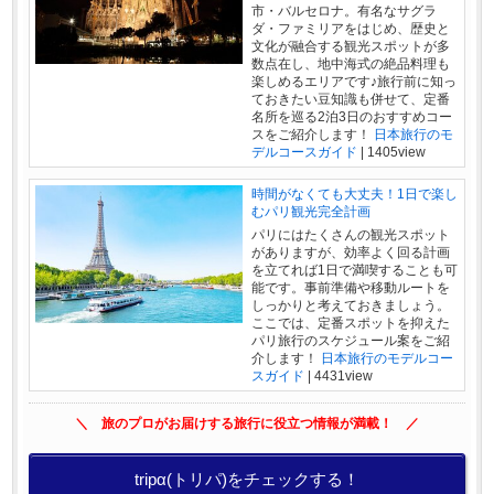
市・バルセロナ。有名なサグラ
ダ・ファミリアをはじめ、歴史と
文化が融合する観光スポットが多
数点在し、地中海式の絶品料理も
楽しめるエリアです♪旅行前に知っ
ておきたい豆知識も併せて、定番
名所を巡る2泊3日のおすすめコー
スをご紹介します！
日本旅行のモ
デルコースガイド
|
1405view
時間がなくても大丈夫！1日で楽し
むパリ観光完全計画
パリにはたくさんの観光スポット
がありますが、効率よく回る計画
を立てれば1日で満喫することも可
能です。事前準備や移動ルートを
しっかりと考えておきましょう。
ここでは、定番スポットを抑えた
パリ旅行のスケジュール案をご紹
介します！
日本旅行のモデルコー
スガイド
|
4431view
＼ 旅のプロがお届けする旅行に役立つ情報が満載！ ／
tripα(トリパ)をチェックする！