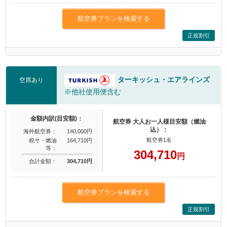
航空券プランを検索する
正規割引
ターキッシュ・エアラインズ
空席あり
※他社使用便含む
金額内訳(目安額)：
航空券 大人お一人様目安額（燃油
込）：
海外航空券：
140,000円
航空券1名
税サ・燃油
164,710円
等：
304,710
円
合計金額：
304,710円
航空券プランを検索する
正規割引