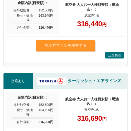
金額内訳(目安額)：
航空券 大人お一人様目安額（燃油
込）：
海外航空券：
152,500円
航空券1名
税サ・燃油
163,940円
等：
316,440
円
合計金額：
316,440円
航空券プランを検索する
正規割引
ターキッシュ・エアラインズ
空席あり
金額内訳(目安額)：
航空券 大人お一人様目安額（燃油
込）：
海外航空券：
152,500円
航空券1名
税サ・燃油
164,190円
等：
316,690
円
合計金額：
316,690円