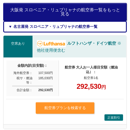
大阪発 スロベニア・リュブリャナの航空券一覧をもっと
見る
▼ 名古屋発 スロベニア・リュブリャナの航空券一覧
ルフトハンザ・ドイツ航空
※
空席あり
他社使用便含む
金額内訳(目安額)：
航空券 大人お一人様目安額（燃油
込）：
海外航空券：
107,500円
航空券1名
税サ・燃油
185,030円
等：
292,530
円
合計金額：
292,530円
航空券プランを検索する
正規割引