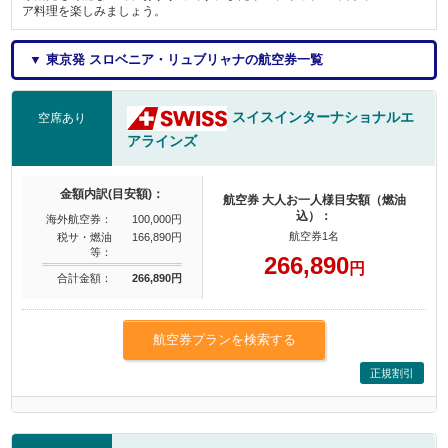
ア料理を楽しみましょう。
▼ 東京発 スロベニア・リュブリャナの航空券一覧
スイスインターナショナルエ
空席あり
アラインズ
金額内訳(目安額)：
航空券 大人お一人様目安額（燃油
込）：
海外航空券：
100,000円
航空券1名
税サ・燃油
166,890円
等：
266,890
円
合計金額：
266,890円
航空券プランを検索する
正規割引