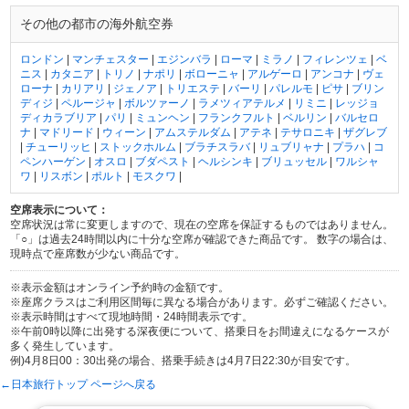
その他の都市の海外航空券
ロンドン
|
マンチェスター
|
エジンバラ
|
ローマ
|
ミラノ
|
フィレンツェ
|
ベ
ニス
|
カタニア
|
トリノ
|
ナポリ
|
ボローニャ
|
アルゲーロ
|
アンコナ
|
ヴェ
ローナ
|
カリアリ
|
ジェノア
|
トリエステ
|
バーリ
|
パレルモ
|
ピサ
|
ブリン
ディジ
|
ペルージャ
|
ボルツァーノ
|
ラメツィアテルメ
|
リミニ
|
レッジョ
ディカラブリア
|
パリ
|
ミュンヘン
|
フランクフルト
|
ベルリン
|
バルセロ
ナ
|
マドリード
|
ウィーン
|
アムステルダム
|
アテネ
|
テサロニキ
|
ザグレブ
|
チューリッヒ
|
ストックホルム
|
ブラチスラバ
|
リュブリャナ
|
プラハ
|
コ
ペンハーゲン
|
オスロ
|
ブダペスト
|
ヘルシンキ
|
ブリュッセル
|
ワルシャ
ワ
|
リスボン
|
ポルト
|
モスクワ
|
空席表示について：
空席状況は常に変更しますので、現在の空席を保証するものではありません。
「○」は過去24時間以内に十分な空席が確認できた商品です。 数字の場合は、
現時点で座席数が少ない商品です。
※表示金額はオンライン予約時の金額です。
※座席クラスはご利用区間毎に異なる場合があります。必ずご確認ください。
※表示時間はすべて現地時間・24時間表示です。
※午前0時以降に出発する深夜便について、搭乗日をお間違えになるケースが
多く発生しています。
例)4月8日00：30出発の場合、搭乗手続きは4月7日22:30が目安です。
←日本旅行トップ ページへ戻る