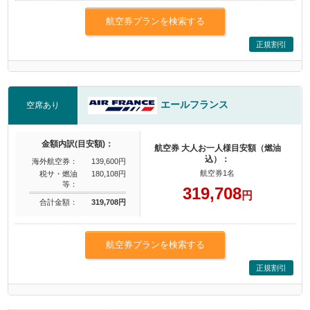
航空券プランを検索する
正規割引
エールフランス
空席あり
金額内訳(目安額)：
航空券 大人お一人様目安額（燃油
込）：
海外航空券：
139,600円
航空券1名
税サ・燃油
180,108円
等：
319,708
円
合計金額：
319,708円
航空券プランを検索する
正規割引