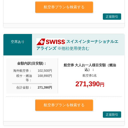
航空券プランを検索する
正規割引
スイスインターナショナルエ
空席あり
アラインズ
※他社使用便含む
金額内訳(目安額)：
航空券 大人お一人様目安額（燃油
込）：
海外航空券：
102,500円
航空券1名
税サ・燃油
168,890円
等：
271,390
円
合計金額：
271,390円
航空券プランを検索する
正規割引