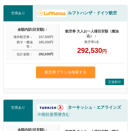
ルフトハンザ・ドイツ航空
空席あり
金額内訳(目安額)：
航空券 大人お一人様目安額（燃油
込）：
海外航空券：
107,500円
航空券1名
税サ・燃油
185,030円
等：
292,530
円
合計金額：
292,530円
航空券プランを検索する
正規割引
ターキッシュ・エアラインズ
空席あり
※他社使用便含む
金額内訳(目安額)：