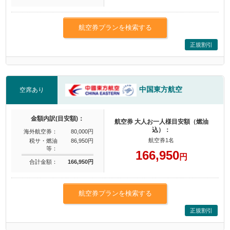
航空券プランを検索する
正規割引
中国東方航空
空席あり
金額内訳(目安額)：
航空券 大人お一人様目安額（燃油
込）：
海外航空券：
80,000円
航空券1名
税サ・燃油
86,950円
等：
166,950
円
合計金額：
166,950円
航空券プランを検索する
正規割引