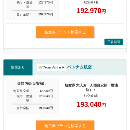
航空券1名
税サ・燃油
127,970円
等：
192,970
円
合計金額：
192,970円
航空券プランを検索する
正規割引
ベトナム航空
空席あり
金額内訳(目安額)：
航空券 大人お一人様目安額（燃油
込）：
海外航空券：
65,000円
航空券1名
税サ・燃油
128,040円
等：
193,040
円
合計金額：
193,040円
航空券プランを検索する