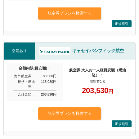
航空券プランを検索する
正規割引
キャセイパシフィック航空
空席あり
金額内訳(目安額)：
航空券 大人お一人様目安額（燃油
込）：
海外航空券：
88,500円
航空券1名
税サ・燃油
115,030円
等：
203,530
円
合計金額：
203,530円
航空券プランを検索する
正規割引