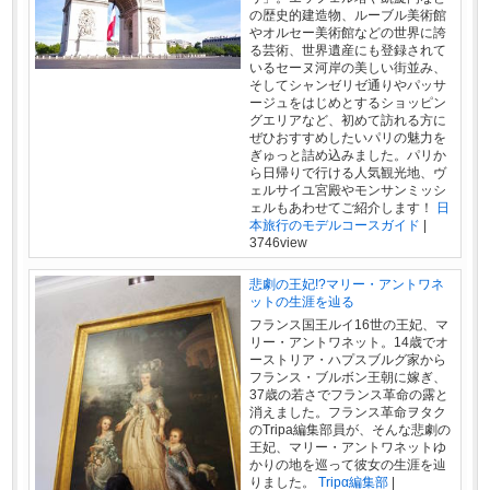
の歴史的建造物、ルーブル美術館
やオルセー美術館などの世界に誇
る芸術、世界遺産にも登録されて
いるセーヌ河岸の美しい街並み、
そしてシャンゼリゼ通りやパッサ
ージュをはじめとするショッピン
グエリアなど、初めて訪れる方に
ぜひおすすめしたいパリの魅力を
ぎゅっと詰め込みました。パリか
ら日帰りで行ける人気観光地、ヴ
ェルサイユ宮殿やモンサンミッシ
ェルもあわせてご紹介します！
日
本旅行のモデルコースガイド
|
3746view
悲劇の王妃!?マリー・アントワネ
ットの生涯を辿る
フランス国王ルイ16世の王妃、マ
リー・アントワネット。14歳でオ
ーストリア・ハプスブルグ家から
フランス・ブルボン王朝に嫁ぎ、
37歳の若さでフランス革命の露と
消えました。フランス革命ヲタク
のTripa編集部員が、そんな悲劇の
王妃、マリー・アントワネットゆ
かりの地を巡って彼女の生涯を辿
りました。
Tripα編集部
|