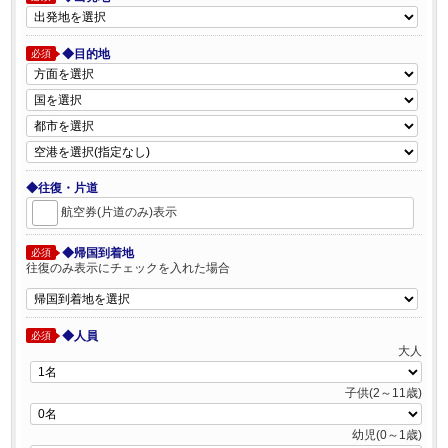
◆目的地
必須
◆往復・片道
航空券(片道のみ)表示
◆帰国到着地
必須
往復のみ表示にチェックを入れた場合
◆人員
必須
大人
子供(2～11歳)
幼児(0～1歳)