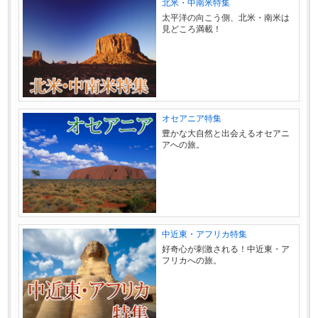
北米・中南米特集
太平洋の向こう側、北米・南米は
見どころ満載！
オセアニア特集
豊かな大自然と出会えるオセアニ
アへの旅。
中近東・アフリカ特集
好奇心が刺激される！中近東・ア
フリカへの旅。