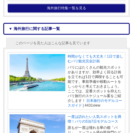
海外旅行特集一覧を見る
▼ 海外旅行に関する記事一覧
このページを見た人はこんな記事も見ています
時間がなくても大丈夫！1日で楽し
むパリ観光完全計画
パリにはたくさんの観光スポット
がありますが、効率よく回る計画
を立てれば1日で満喫することも可
能です。事前準備や移動ルートを
しっかりと考えておきましょう。
ここでは、定番スポットを抑えた
パリ旅行のスケジュール案をご紹
介します！
日本旅行のモデルコー
スガイド
|
4431view
一度は訪れたい人気スポットを満
喫！パリの5泊7日モデルコース
誰もが一度は憧れる華の都「パ
リ」。エッフェル塔や凱旋門など