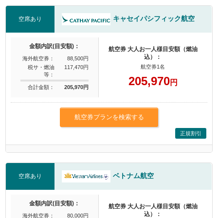
キャセイパシフィック航空
空席あり
金額内訳(目安額)：
航空券 大人お一人様目安額（燃油
込）：
海外航空券：
88,500円
航空券1名
税サ・燃油
117,470円
等：
205,970
円
合計金額：
205,970円
航空券プランを検索する
正規割引
ベトナム航空
空席あり
金額内訳(目安額)：
航空券 大人お一人様目安額（燃油
込）：
海外航空券：
80,000円