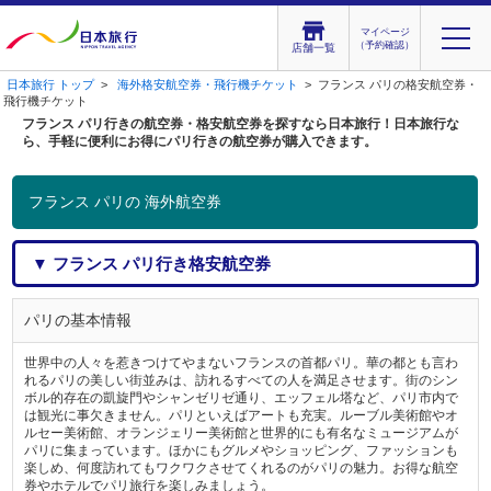
マイページ
（予約確認）
店舗一覧
日本旅行 トップ
>
海外格安航空券・飛行機チケット
> フランス パリの格安航空券・
飛行機チケット
フランス パリ行きの航空券・格安航空券を探すなら日本旅行！日本旅行な
ら、手軽に便利にお得にパリ行きの航空券が購入できます。
フランス パリの 海外航空券
▼ フランス パリ行き格安航空券
パリの基本情報
世界中の人々を惹きつけてやまないフランスの首都パリ。華の都とも言わ
れるパリの美しい街並みは、訪れるすべての人を満足させます。街のシン
ボル的存在の凱旋門やシャンゼリゼ通り、エッフェル塔など、パリ市内で
は観光に事欠きません。パリといえばアートも充実。ルーブル美術館やオ
ルセー美術館、オランジェリー美術館と世界的にも有名なミュージアムが
パリに集まっています。ほかにもグルメやショッピング、ファッションも
楽しめ、何度訪れてもワクワクさせてくれるのがパリの魅力。お得な航空
券やホテルでパリ旅行を楽しみましょう。