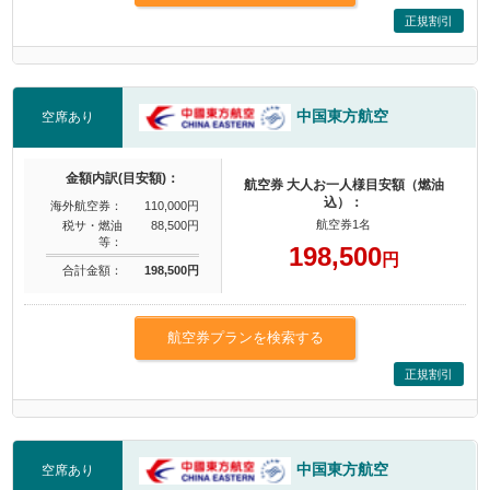
正規割引
中国東方航空
空席あり
金額内訳(目安額)：
航空券 大人お一人様目安額（燃油
込）：
海外航空券：
110,000円
航空券1名
税サ・燃油
88,500円
等：
198,500
円
合計金額：
198,500円
航空券プランを検索する
正規割引
中国東方航空
空席あり