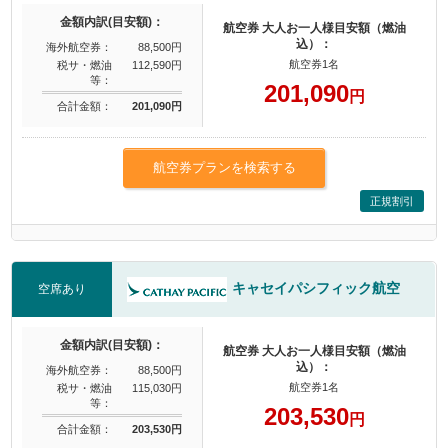
金額内訳(目安額)：
航空券 大人お一人様目安額（燃油
込）：
海外航空券：
88,500円
航空券1名
税サ・燃油
112,590円
等：
201,090
円
合計金額：
201,090円
航空券プランを検索する
正規割引
キャセイパシフィック航空
空席あり
金額内訳(目安額)：
航空券 大人お一人様目安額（燃油
込）：
海外航空券：
88,500円
航空券1名
税サ・燃油
115,030円
等：
203,530
円
合計金額：
203,530円