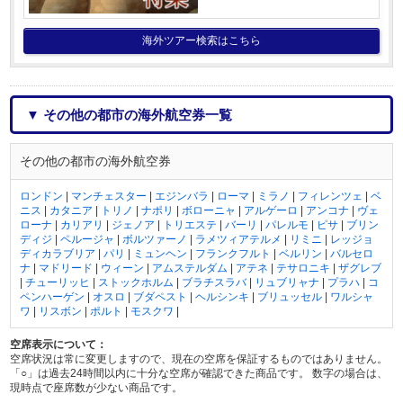
海外ツアー検索はこちら
▼ その他の都市の海外航空券一覧
その他の都市の海外航空券
ロンドン
|
マンチェスター
|
エジンバラ
|
ローマ
|
ミラノ
|
フィレンツェ
|
ベ
ニス
|
カタニア
|
トリノ
|
ナポリ
|
ボローニャ
|
アルゲーロ
|
アンコナ
|
ヴェ
ローナ
|
カリアリ
|
ジェノア
|
トリエステ
|
バーリ
|
パレルモ
|
ピサ
|
ブリン
ディジ
|
ペルージャ
|
ボルツァーノ
|
ラメツィアテルメ
|
リミニ
|
レッジョ
ディカラブリア
|
パリ
|
ミュンヘン
|
フランクフルト
|
ベルリン
|
バルセロ
ナ
|
マドリード
|
ウィーン
|
アムステルダム
|
アテネ
|
テサロニキ
|
ザグレブ
|
チューリッヒ
|
ストックホルム
|
ブラチスラバ
|
リュブリャナ
|
プラハ
|
コ
ペンハーゲン
|
オスロ
|
ブダペスト
|
ヘルシンキ
|
ブリュッセル
|
ワルシャ
ワ
|
リスボン
|
ポルト
|
モスクワ
|
空席表示について：
空席状況は常に変更しますので、現在の空席を保証するものではありません。
「○」は過去24時間以内に十分な空席が確認できた商品です。 数字の場合は、
現時点で座席数が少ない商品です。