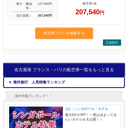
航空券1名
税サ・燃油
127,540円
等：
207,540
円
合計金額：
207,540円
航空券プランを検索する
正規割引
名古屋発 フランス・パリの航空券一覧をもっと見る
▼ 海外旅行 人気特集ランキング
海外特集ランキング！！
1位：シンガポール・ホテル
最大50％OFF！一度は泊まってみ
たいホテルを大公開！！