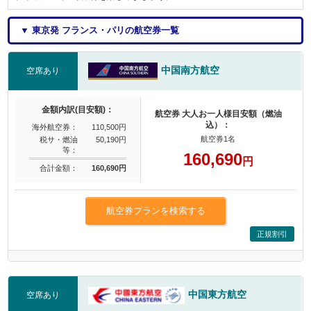
▼ 東京発 フランス・パリの航空券一覧
中国南方航空
空席あり
金額内訳(目安額)：
航空券 大人お一人様目安額（燃油
込）：
海外航空券：
110,500円
航空券1名
税サ・燃油
50,190円
等：
160,690
円
合計金額：
160,690円
航空券プランを検索する
正規割引
中国東方航空
空席あり