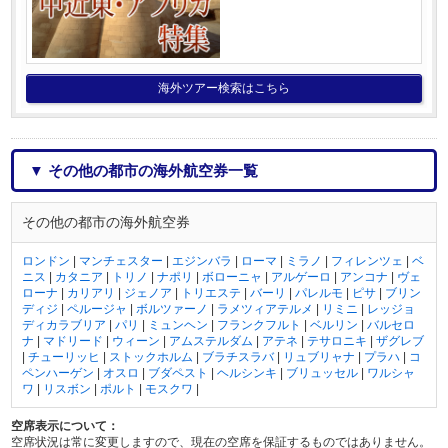
海外ツアー検索はこちら
▼ その他の都市の海外航空券一覧
その他の都市の海外航空券
ロンドン
|
マンチェスター
|
エジンバラ
|
ローマ
|
ミラノ
|
フィレンツェ
|
ベ
ニス
|
カタニア
|
トリノ
|
ナポリ
|
ボローニャ
|
アルゲーロ
|
アンコナ
|
ヴェ
ローナ
|
カリアリ
|
ジェノア
|
トリエステ
|
バーリ
|
パレルモ
|
ピサ
|
ブリン
ディジ
|
ペルージャ
|
ボルツァーノ
|
ラメツィアテルメ
|
リミニ
|
レッジョ
ディカラブリア
|
パリ
|
ミュンヘン
|
フランクフルト
|
ベルリン
|
バルセロ
ナ
|
マドリード
|
ウィーン
|
アムステルダム
|
アテネ
|
テサロニキ
|
ザグレブ
|
チューリッヒ
|
ストックホルム
|
ブラチスラバ
|
リュブリャナ
|
プラハ
|
コ
ペンハーゲン
|
オスロ
|
ブダペスト
|
ヘルシンキ
|
ブリュッセル
|
ワルシャ
ワ
|
リスボン
|
ポルト
|
モスクワ
|
空席表示について：
空席状況は常に変更しますので、現在の空席を保証するものではありません。