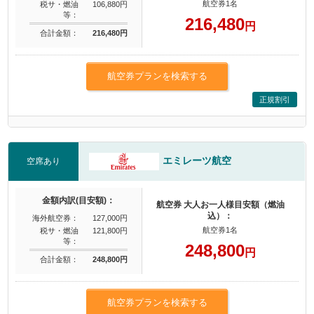
航空券1名
税サ・燃油
106,880円
等：
216,480
円
合計金額：
216,480円
航空券プランを検索する
正規割引
エミレーツ航空
空席あり
金額内訳(目安額)：
航空券 大人お一人様目安額（燃油
込）：
海外航空券：
127,000円
航空券1名
税サ・燃油
121,800円
等：
248,800
円
合計金額：
248,800円
航空券プランを検索する