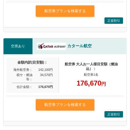
航空券プランを検索する
正規割引
カタール航空
空席あり
金額内訳(目安額)：
航空券 大人お一人様目安額（燃油
込）：
海外航空券：
142,100円
航空券1名
税サ・燃油
34,570円
等：
176,670
円
合計金額：
176,670円
航空券プランを検索する
正規割引