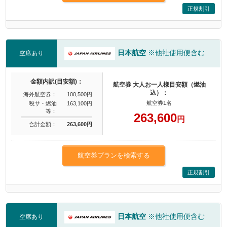
正規割引
日本航空
※他社使用便含む
空席あり
金額内訳(目安額)：
航空券 大人お一人様目安額（燃油
込）：
海外航空券：
100,500円
航空券1名
税サ・燃油
163,100円
等：
263,600
円
合計金額：
263,600円
航空券プランを検索する
正規割引
日本航空
※他社使用便含む
空席あり