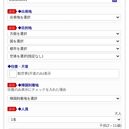
◆出発地
必須
◆目的地
必須
◆往復・片道
航空券(片道のみ)表示
◆帰国到着地
必須
往復のみ表示にチェックを入れた場合
◆人員
必須
大人
子供(2～11歳)