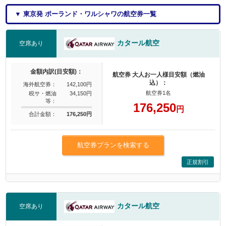
▼ 東京発 ポーランド・ワルシャワの航空券一覧
カタール航空
空席あり
金額内訳(目安額)：
航空券 大人お一人様目安額（燃油
込）：
海外航空券：
142,100円
航空券1名
税サ・燃油
34,150円
等：
176,250
円
合計金額：
176,250円
航空券プランを検索する
正規割引
カタール航空
空席あり