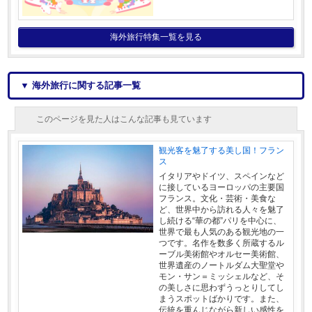
海外旅行特集一覧を見る
▼ 海外旅行に関する記事一覧
このページを見た人はこんな記事も見ています
観光客を魅了する美し国！フラン
ス
イタリアやドイツ、スペインなど
に接しているヨーロッパの主要国
フランス。文化・芸術・美食な
ど、世界中から訪れる人々を魅了
し続ける“華の都”パリを中心に、
世界で最も人気のある観光地の一
つです。名作を数多く所蔵するル
ーブル美術館やオルセー美術館、
世界遺産のノートルダム大聖堂や
モン・サン＝ミッシェルなど、そ
の美しさに思わずうっとりしてし
まうスポットばかりです。また、
伝統を重んじながら新しい感性を