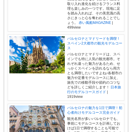
取り入れ進化を続けるフランス料
理も楽しみの一つです。現地に足
を踏み入れれば、その美意識の高
さにきっと心を奪われることでし
ょう。
赤い風船MAGAZINE
|
499view
バルセロナとマドリードを満喫！
スペイン2大都市の観光モデルコー
ス
バルセロナとマドリードは、スペ
インでも特に人気の観光都市。そ
れぞれ違った魅力があるため、せ
っかくスペインを訪れるなら両方
とも満喫したいですよね♪各都市の
魅力や定番モデルコースに加え、
旅先での移動手段や節約のコツな
どを詳しくご紹介します！
日本旅
行のモデルコースガイド
|
1919view
バルセロナの魅力を1日で満喫！初
心者向けモデルコース完全ガイド
観光名所が多いバルセロナでも、
事前にモデルコースを計画してお
けば1日で満喫することも可能で