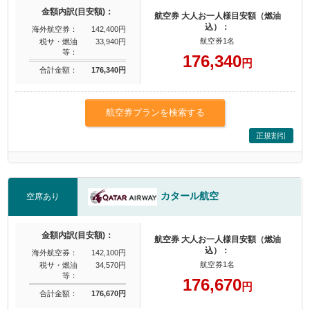
金額内訳(目安額)：
航空券 大人お一人様目安額（燃油
込）：
海外航空券：
142,400円
航空券1名
税サ・燃油
33,940円
等：
176,340
円
合計金額：
176,340円
航空券プランを検索する
正規割引
カタール航空
空席あり
金額内訳(目安額)：
航空券 大人お一人様目安額（燃油
込）：
海外航空券：
142,100円
航空券1名
税サ・燃油
34,570円
等：
176,670
円
合計金額：
176,670円