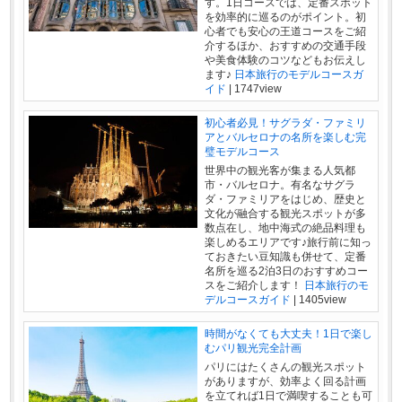
す。1日コースでは、定番スポット
を効率的に巡るのがポイント。初
心者でも安心の王道コースをご紹
介するほか、おすすめの交通手段
や美食体験のコツなどもお伝えし
ます♪
日本旅行のモデルコースガ
イド
|
1747view
初心者必見！サグラダ・ファミリ
アとバルセロナの名所を楽しむ完
璧モデルコース
世界中の観光客が集まる人気都
市・バルセロナ。有名なサグラ
ダ・ファミリアをはじめ、歴史と
文化が融合する観光スポットが多
数点在し、地中海式の絶品料理も
楽しめるエリアです♪旅行前に知っ
ておきたい豆知識も併せて、定番
名所を巡る2泊3日のおすすめコー
スをご紹介します！
日本旅行のモ
デルコースガイド
|
1405view
時間がなくても大丈夫！1日で楽し
むパリ観光完全計画
パリにはたくさんの観光スポット
がありますが、効率よく回る計画
を立てれば1日で満喫することも可