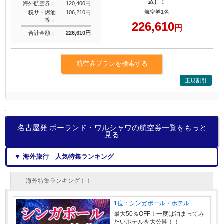
込）：
海外航空券：
120,400円
航空券1名
税サ・燃油
106,210円
等：
226,610
円
合計金額：
226,610円
航空券プランを検索する
正規割引
名古屋発 ポーランド・ワルシャワの航空券一覧をもっと
見る
▼ 海外旅行 人気特集ランキング
海外特集ランキング！！
1位：シンガポール・ホテル
最大50％OFF！一度は泊まってみ
たいホテルを大公開！！