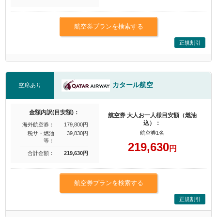
航空券プランを検索する
正規割引
カタール航空
空席あり
金額内訳(目安額)：
航空券 大人お一人様目安額（燃油
込）：
海外航空券：
179,800円
航空券1名
税サ・燃油
39,830円
等：
219,630
円
合計金額：
219,630円
航空券プランを検索する
正規割引