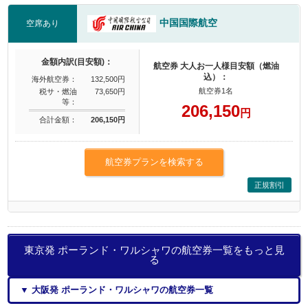
中国国際航空
空席あり
金額内訳(目安額)：
航空券 大人お一人様目安額（燃油
込）：
海外航空券：
132,500円
航空券1名
税サ・燃油
73,650円
等：
206,150
円
合計金額：
206,150円
航空券プランを検索する
正規割引
東京発 ポーランド・ワルシャワの航空券一覧をもっと見
る
▼ 大阪発 ポーランド・ワルシャワの航空券一覧