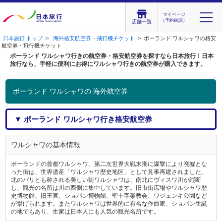
マイページ
（予約確認）
店舗一覧
日本旅行 トップ
>
海外格安航空券・飛行機チケット
> ポーランド ワルシャワの格安
航空券・飛行機チケット
ポーランド ワルシャワ行きの航空券・格安航空券を探すなら日本旅行！日本
旅行なら、手軽に便利にお得にワルシャワ行きの航空券が購入できます。
ポーランド ワルシャワの 海外航空券
▼ ポーランド ワルシャワ行き格安航空券
ワルシャワの基本情報
ポーランドの首都ワルシャワ。第二次世界大戦末期に爆撃により廃墟とな
った街は、世界遺産「ワルシャワ歴史地区」として見事再建されました。
北のパリとも称される美しい街ワルシャワは、南北にヴィスワ川が縦断
し、観光の名所は川の西側に集中しています。旧市街広場やワルシャワ歴
史博物館、旧王宮、ショパン博物館、聖十字架教会、ワジェンキ公園など
が挙げられます。またワルシャワは世界的に有名な作曲家、ショパン生誕
の地でもあり、生家は日本人にも人気の観光名所です。