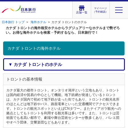
マイページ
（予約確認）
店舗一覧
日本旅行 トップ
>
海外ホテル
> カナダ トロントのホテル
カナダ トロントの海外格安ホテルからラグジュアリーなホテルまで勢ぞろ
い。お得な海外ホテルを検索・予約するなら、日本旅行で！
カナダ トロントの海外ホテル
▼ カナダ トロントのホテル
トロントの基本情報
カナダ最大の都市トロント。オンタリオ湖岸という立地もあり、トロント
は国内経済や貿易の中心として機能。地下鉄網が発達しているトロント
は、カナダ国内で初めて地下鉄が走った街でもあり、トロントの観光名所
のほとんどは地下鉄やバス、路面電車といった交通機関でアクセスできま
す。トロントの観光スポットといえばCNタワー。またナイアガラ観光への
拠点としてもトロントを利用する観光客は多いです。また、トロントは芸
術面でも名高い都市で、劇場や舞台芸術センターが数多くあり、バレエ団
やオペラ団体、交響楽団などもあります。