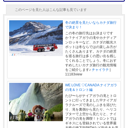
このページを見た人はこんな記事も見ています
冬の絶景を見たいならカナダ旅行
で決まり！
この冬の旅行先はお決まりです
か？ナイアガラの滝やカナディア
ンロッキーなど、カナダの観光ス
ポットは冬ならではの楽しみ方が
たくさんあります。カナダの絶景
を巡る旅行は多くの思い出を残し
てくれることでしょう。冬におす
すめしたいカナダ旅行の観光情報
をご紹介します♪
チャイラテ
|
11183view
WE LOVE ♡CANADA ナイアガラ
の滝＆トロント編
たび〜らがナイアガラの滝とトロ
ントに行ってきました💛ナイアガ
ラクルーズで滝のしぶきを浴びた
り、滝を裏側から見たり、ヘリコ
プターで上空から見たりと、ナイ
アガラの滝を満喫！トロントでは
ギネスにも登録されている世界最
大級の地下街PATHなど街歩きを楽