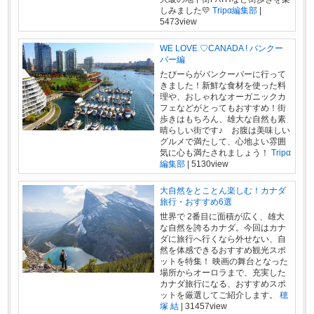
しみました💛
Tripα編集部
|
5473view
WE LOVE ♡CANADA ! バンクー
バー編
たびーらがバンクーバーに行って
きました！新鮮な食材を使った料
理や、おしゃれなオーガニックカ
フェなどがとってもおすすめ！街
歩きはもちろん、雄大な自然も素
晴らしい街です♪ お腹は美味しい
グルメで満たして、心地よい雰囲
気に心も満たされましょう！
Tripα
編集部
|
5130view
大自然をとことん楽しむ！カナダ
旅行・おすすめ6選
世界で 2番目に面積が広く、雄大
な自然を誇るカナダ。今回はカナ
ダに旅行へ行くなら外せない、自
然を体感できるおすすめ観光スポ
ットを特集！ 映画の舞台となった
場所からオーロラまで、充実した
カナダ旅行になる、おすすめスポ
ットを厳選してご紹介します。
穂
塚 結
|
31457view