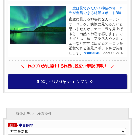
一度は見てみたい！神秘のオーロ
ラが鑑賞できる絶景スポット8選
夜空に見える神秘的なカーテン・
オーロラを、実際に見てみたいと
思いませんか。オーロラを見上げ
ると、自然の神秘を感じます。カ
ナダをはじめ、アラスカやノルウ
ェーなど世界に広がるオーロラを
鑑賞できる絶景スポットをご紹介
します。
souhait40
|
233001view
＼ 旅のプロがお届けする旅行に役立つ情報が満載！ ／
tripα(トリパ)をチェックする！
海外ホテル 検索条件
◆目的地
必須