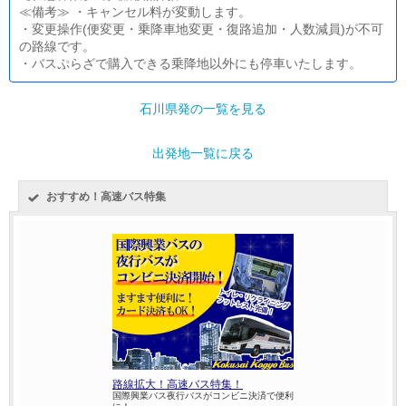
≪備考≫ ・キャンセル料が変動します。
・変更操作(便変更・乗降車地変更・復路追加・人数減員)が不可
の路線です。
・バスぷらざで購入できる乗降地以外にも停車いたします。
石川県発の一覧を見る
出発地一覧に戻る
おすすめ！高速バス特集
路線拡大！高速バス特集！
国際興業バス夜行バスがコンビニ決済で便利