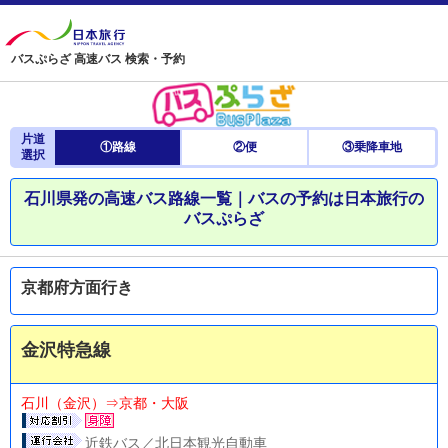
バスぷらざ 高速バス 検索・予約
片道
①路線
②便
③乗降車地
選択
石川県発の高速バス路線一覧｜バスの予約は日本旅行の
バスぷらざ
京都府方面行き
金沢特急線
石川（金沢）⇒京都・大阪
近鉄バス／北日本観光自動車