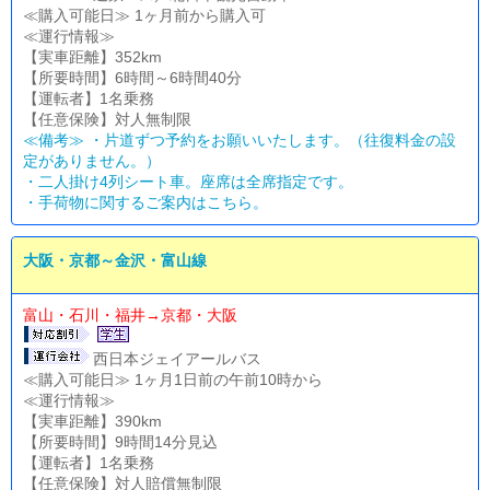
≪購入可能日≫ 1ヶ月前から購入可
≪運行情報≫
【実車距離】352km
【所要時間】6時間～6時間40分
【運転者】1名乗務
【任意保険】対人無制限
≪備考≫ ・片道ずつ予約をお願いいたします。（往復料金の設
定がありません。）
・二人掛け4列シート車。座席は全席指定です。
・
手荷物に関するご案内はこちら。
大阪・京都～金沢・富山線
富山・石川・福井→京都・大阪
西日本ジェイアールバス
≪購入可能日≫ 1ヶ月1日前の午前10時から
≪運行情報≫
【実車距離】390km
【所要時間】9時間14分見込
【運転者】1名乗務
【任意保険】対人賠償無制限