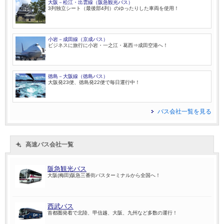
大阪－松江・出雲線（阪急観光バス）
3列独立シート（最後部4列）のゆったりした車両を使用！
小岩－成田線（京成バス）
ビジネスに旅行に小岩・一之江・葛西⇒成田空港へ！
徳島－大阪線（徳島バス）
大阪発23便、徳島発22便で毎日運行中！
バス会社一覧を見る
高速バス会社一覧
阪急観光バス
大阪(梅田)阪急三番街バスターミナルから全国へ！
西武バス
首都圏発着で北陸、甲信越、大阪、九州など多数の運行！