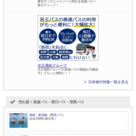
東京ディズニーリゾート(R)行き高速バス一
覧をチェック！
京王電鉄グループ
京王電鉄グループの高速バスの路線が大幅拡
大してもっと便利に！！
日本旅行特集一覧を見る
売れ筋！高速バス・夜行バス・深夜バス
池袋－新潟線（西武バス）
ほぼ1時間1便出発！