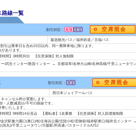
ス路線一覧
空席照会
割引対応：
阪急観光バス／福井鉄道／京福バス
往復割引は乗車日を含め10日以内、同一乗降車地に限ります。
合があります。
要時間】3時間30分 【任意保険】対人無制限
/武生インター/敦賀インター → 京都深草/名神大山崎/名神高槻/千里ニュータウン
空席照会
阪
割引対応：
西日本ジェイアールバス
 ・キャンセル料が変動します。
加・人数減員)が不可の路線です。
停車いたします。
所要時間】9時間14分見込 【運転者】1名乗務 【任意保険】対人賠償無制限
/金沢駅兼六園口(東口)/松任海浜公園/北陸小松/尼御前/福井駅東口/福井北インター 
口(烏丸)/千里ニュータウン/大阪駅JR高速バスターミナル/USJ