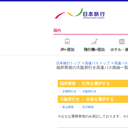
国内
JR+宿泊
飛行機+宿泊
ホテル・
日本旅行トップ
>
高速バス トップ
>
高速バス
福井県発の大阪府行き高速バス路線一
福井県発 ： 行先を選択する
京都府行き
大阪府行き
大阪府行き ： 出発を選択する
富山県発
石川県発
※おもな乗降車地のみ表記しております。そ