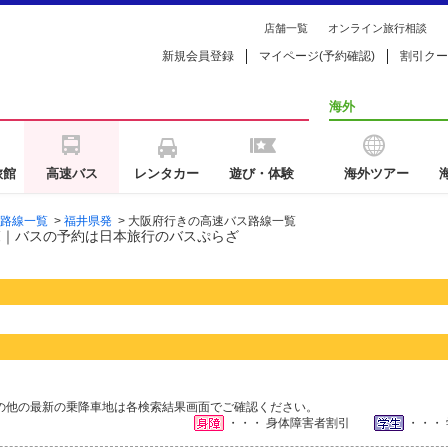
店舗一覧
オンライン旅行相談
新規会員登録
マイページ(予約確認)
割引クー
海外
旅館
高速バス
レンタカー
遊び・体験
海外ツアー
路線一覧
>
福井県発
>
大阪府行きの高速バス路線一覧
覧｜バスの予約は日本旅行のバスぷらざ
の他の最新の乗降車地は各検索結果画面でご確認ください。
・・・ 身体障害者割引
・・・