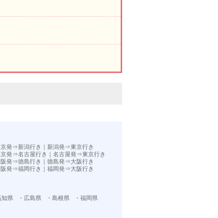
。
東京発⇒新潟行き
｜
新潟発⇒東京行き
東京発⇒名古屋行き
｜
名古屋発⇒東京行き
大阪発⇒徳島行き
｜
徳島発⇒大阪行き
大阪発⇒福岡行き｜
福岡発⇒大阪行き
高知県
・広島県
・島根県
・福岡県