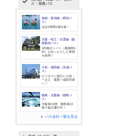
ス・深夜バス
池袋－新潟線（西武バ
ス）
ほぼ1時間1便出発！
大阪－松江・出雲線（阪
急観光バス）
3列独立シート（最後部4
列）のゆったりした車両
を使用！
小岩－成田線（京成バ
ス）
ビジネスに旅行に小岩・
一之江・葛西⇒成田空港
へ！
徳島－大阪線（徳島バ
ス）
大阪発23便、徳島発22
便で毎日運行中！
バス会社一覧を見る