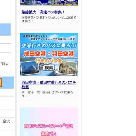
路線拡大！高速バス特集！
国際興業バス夜行バスがコンビニ決済で
便利に！
/新大
羽田空港・成田空港行きのバスを
検索
羽田空港・成田空港行きのバスに乗ろ
う！
→ 金沢