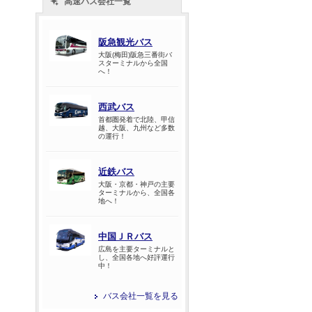
高速バス会社一覧
阪急観光バス
大阪(梅田)阪急三番街バ
スターミナルから全国
へ！
西武バス
首都圏発着で北陸、甲信
越、大阪、九州など多数
の運行！
近鉄バス
大阪・京都・神戸の主要
ターミナルから、全国各
地へ！
中国ＪＲバス
広島を主要ターミナルと
し、全国各地へ好評運行
中！
バス会社一覧を見る