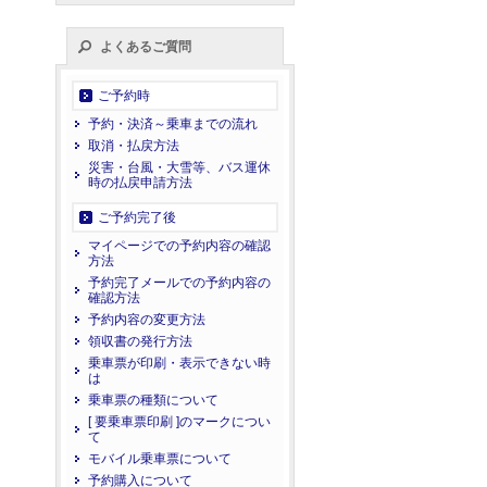
よくあるご質問
ご予約時
予約・決済～乗車までの流れ
取消・払戻方法
災害・台風・大雪等、バス運休
時の払戻申請方法
ご予約完了後
マイページでの予約内容の確認
方法
予約完了メールでの予約内容の
確認方法
予約内容の変更方法
領収書の発行方法
乗車票が印刷・表示できない時
は
乗車票の種類について
[ 要乗車票印刷 ]のマークについ
て
モバイル乗車票について
予約購入について