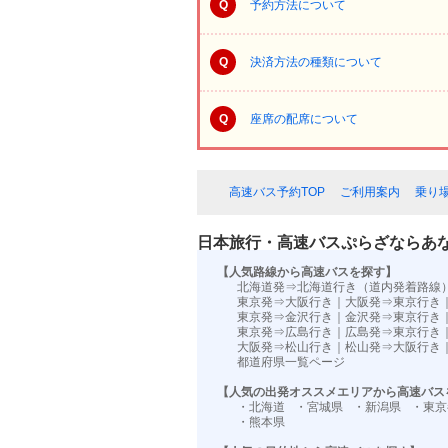
Q
予約方法について
Q
決済方法の種類について
Q
座席の配席について
高速バス予約TOP
ご利用案内
乗り
日本旅行・高速バスぷらざならあ
【人気路線から高速バスを探す】
北海道発⇒北海道行き（道内発着路線
東京発⇒大阪行き
｜
大阪発⇒東京行き
東京発⇒金沢行き
｜
金沢発⇒東京行き
東京発⇒広島行き
｜
広島発⇒東京行き
大阪発⇒松山行き
｜
松山発⇒大阪行き
都道府県一覧ページ
【人気の出発オススメエリアから高速バス
・北海道
・宮城県
・新潟県
・東京
・熊本県