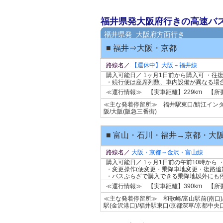
福井県発大阪府行きの高速バ
福井県発 大阪府方面行き
■ 福井⇒大阪・京都
路線名／
【運休中】大阪－福井線
購入可能日／ 1ヶ月1日前から購入可 ・
・続行便は座席列数、車内設備が異なる場
≪運行情報≫ 【実車距離】229km 【所
≪主な発着停留所≫ 福井駅東口/鯖江インター
阪/大阪(阪急三番街)
■ 富山・石川・福井→京都・大
路線名／
大阪・京都～金沢・富山線
購入可能日／ 1ヶ月1日前の午前10時から
・変更操作(便変更・乗降車地変更・復路追
・バスぷらざで購入できる乗降地以外にも
≪運行情報≫ 【実車距離】390km 【
≪主な発着停留所≫ 和歌崎/富山駅前(南口)
駅(金沢港口)/福井駅東口/京都深草/京都中央