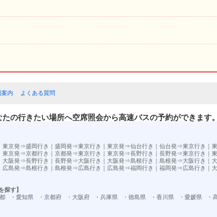
場案内
よくある質問
なたの行きたい場所へ空席照会から高速バスの予約ができます
）
｜
東京発⇒盛岡行き
｜
盛岡発⇒東京行き
｜
東京発⇒仙台行き
｜
仙台発⇒東京行き
｜
｜
東京発⇒京都行き
｜
京都発⇒東京行き
｜
東京発⇒長野行き
｜
長野発⇒東京行き
｜
｜
大阪発⇒長野行き
｜
長野発⇒大阪行き
｜
大阪発⇒島根行き
｜
島根発⇒大阪行き
｜
｜
広島発⇒島根行き
｜
島根発⇒広島行き
｜
広島発⇒福岡行き
｜
福岡発⇒広島行き
｜
を探す】
都
・愛知県
・京都府
・大阪府
・兵庫県
・徳島県
・香川県
・愛媛県
・