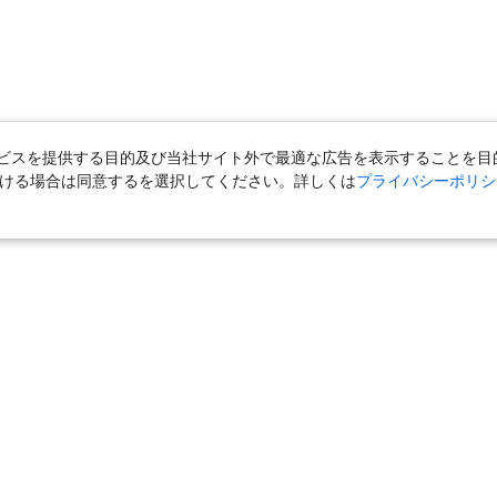
スを提供する目的及び当社サイト外で最適な広告を表示することを目的に
ただける場合は同意するを選択してください。詳しくは
プライバシーポリシ
泊
｜
国内旅行（ツアー）
｜
ホテル・旅館（宿泊）
｜
高速バス
旅行（ツアー）
｜
海外航空券
｜
海外ホテル
｜
海外航空券＋海外
｜
女子旅「たびーら」
｜
海外挙式・ウェディング
｜
新婚旅行
クルーズ
｜
鉄道
｜
一人旅
｜
日帰りツアー