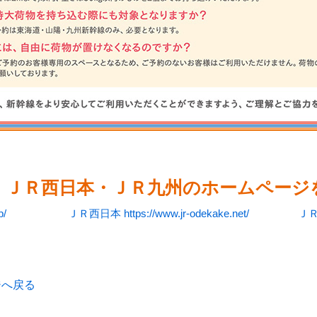
・ＪＲ西日本・ＪＲ九州のホームページ
p/
ＪＲ西日本 https://www.jr-odekake.net/
ＪＲ九
ジへ戻る