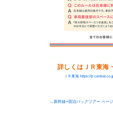
詳しくはＪＲ東海
ＪＲ東海 https://jr-central.co.j
←新幹線+宿泊パックツアー ペー