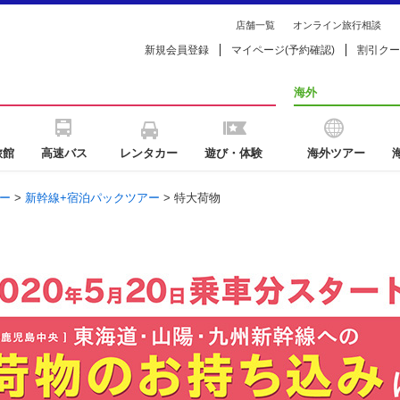
店舗一覧
オンライン旅行相談
新規会員登録
マイページ(予約確認)
割引クー
海外
旅館
高速バス
レンタカー
遊び・体験
海外ツアー
ー
>
新幹線+宿泊パックツアー
> 特大荷物