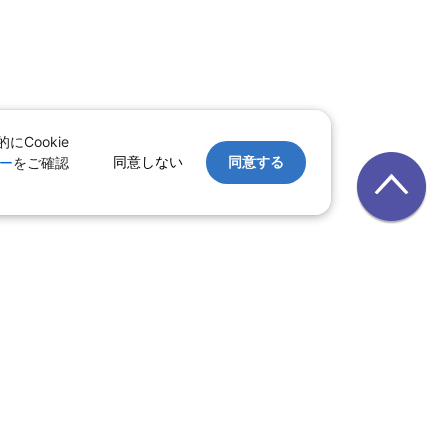
Cookie
同意しない
同意する
ー
をご確認
｜
レンタカー
｜
遊び・体験
ホテル
・ハネムーン