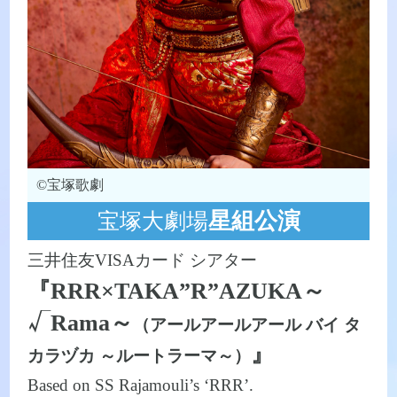
©宝塚歌劇
星組公演
宝塚大劇場
三井住友VISAカード シアター
『RRR×TAKA”R”AZUKA～
Rama～
√
（アールアールアール バイ タ
』
カラヅカ ～ルートラーマ～）
Based on SS Rajamouli’s ‘RRR’.