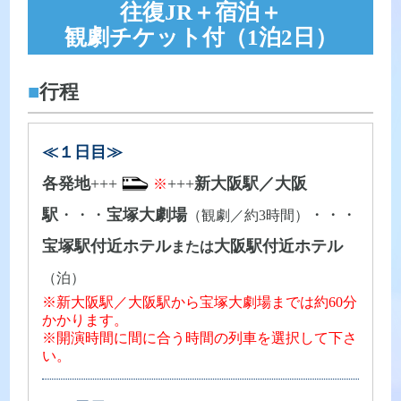
往復JR＋宿泊＋
観劇チケット付（1泊2日）
■
行程
≪１日目≫
各発地
+++
+++
新大阪駅／大阪
※
駅
・・・
宝塚大劇場
・・・
（観劇／約3時間）
宝塚駅付近ホテル
大阪駅付近ホテル
または
（泊）
※新大阪駅／大阪駅から宝塚大劇場までは約60分
かかります。
※開演時間に間に合う時間の列車を選択して下さ
い。