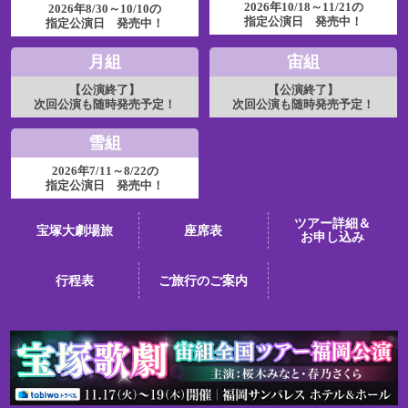
2026年10/18～11/21の
2026年8/30～10/10の
指定公演日 発売中！
指定公演日 発売中！
月組
宙組
【公演終了】
【公演終了】
次回公演も随時発売予定！
次回公演も随時発売予定！
雪組
2026年7/11～8/22の
指定公演日 発売中！
ツアー詳細＆
宝塚大劇場旅
座席表
お申し込み
行程表
ご旅行のご案内