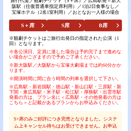
旅行代金／観劇チケット（S＋席）／広島駅発⇔新大
阪駅（往復普通車指定席利用）／1泊2日食事なし／
宝塚ホテル（2名1室利用）／おとなお一人様の場合
S＋席
S席
B席
※観劇チケットはご旅行出発日の指定された公演（1
回）となります。
※各公演日、定員に達した場合は予約完了まで進めな
い場合がござますので予めご了承ください。
※新大阪駅／大阪駅から宝塚大劇場までは約60分かか
ります。
※開演時間に間に合う時間の列車を選択して下さい。
※広島駅・新岩国駅・徳山駅・新山口駅・三原駅・新
下関・東広島駅・米子駅・松江駅・厚狭駅・出雲市駅
発着の方は、プラン名に＜広島駅・その他発着の方は
こちら＞と記載があるプランからお申込みください。
S+席のみご好評につき完売となりました。システ
ム上キャンセル待ちはお受けできません。
お申込