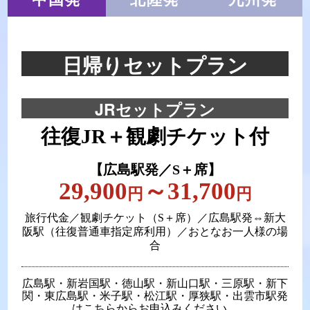
日帰りセットプラン
JRセットプラン
往復JR＋観劇チケット付
【広島駅発／S＋席】
29,900
～31,700
円
円
旅行代金／観劇チケット（S＋席）／広島駅発⇔新大
阪駅（往復普通車指定席利用）／おとなお一人様の場
合
広島駅・新岩国駅・徳山駅・新山口駅・三原駅・新下
関・東広島駅・米子駅・松江駅・厚狭駅・出雲市駅発
はこちらからお申込みください。