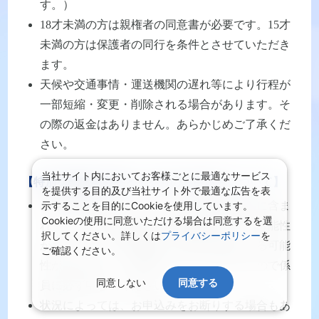
す。）
18才未満の方は親権者の同意書が必要です。15才
未満の方は保護者の同行を条件とさせていただき
ます。
天候や交通事情・運送機関の遅れ等により行程が
一部短縮・変更・削除される場合があります。そ
の際の返金はありません。あらかじめご了承くだ
さい。
当社サイト内においてお客様ごとに最適なサービス
【特別な配慮を必要とする方のお申込みについて】
を提供する目的及び当社サイト外で最適な広告を表
示することを目的にCookieを使用しています。
お客様の状況によっては、当初の手配内容に含ま
Cookieの使用に同意いただける場合は同意するを選
れていない特別な配慮、措置が必要になる可能性
択してください。詳しくは
プライバシーポリシー
を
があります。特別な配慮・措置が必要となる可能
ご確認ください。
性がある方は、ご相談させていただきますので係
同意しない
同意する
員に必ず申し出ください。
状況によっては、お申込みをお断りする場合もあ