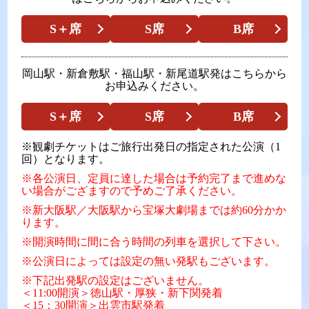
S＋席
S席
B席
岡山駅・新倉敷駅・福山駅・新尾道駅発はこちらから
お申込みください。
S＋席
S席
B席
※観劇チケットはご旅行出発日の指定された公演（1
回）となります。
※各公演日、定員に達した場合は予約完了まで進めな
い場合がござますので予めご了承ください。
※新大阪駅／大阪駅から宝塚大劇場までは約60分かか
ります。
※開演時間に間に合う時間の列車を選択して下さい。
※公演日によっては設定の無い発駅もございます。
※下記出発駅の設定はございません。
＜11:00開演＞徳山駅・厚狭・新下関発着
＜15：30開演＞出雲市駅発着