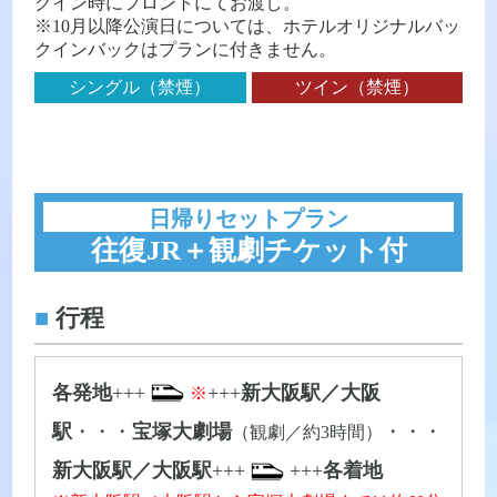
クイン時にフロントにてお渡し。
※10月以降公演日については、ホテルオリジナルバッ
クインバックはプランに付きません。
シングル（禁煙）
ツイン（禁煙）
日帰りセットプラン
往復JR＋観劇チケット付
■
行程
各発地
+++
+++
新大阪駅／大阪
※
駅
・・・
宝塚大劇場
・・・
（観劇／約3時間）
新大阪駅／大阪駅
+++
+++
各着地