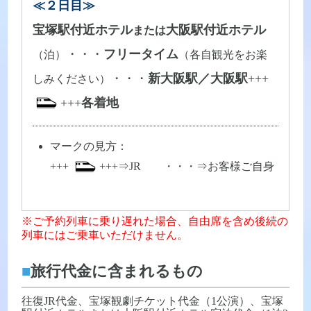
≪２日目≫
宝塚駅付近ホテル
大阪駅付近ホテル
または
・・・
フリータイム
（泊）
（各自観光をお楽
・・・
新大阪駅／大阪駅
+++
しみください）
+++
各着地
マークの見方：
+++
+++⇒JR ・・・⇒お客様ご自身
※ご予約列車に乗り遅れた場合、自由席を含め後続の
列車にはご乗車いただけません。
■
旅行代金に含まれるもの
往復JR代金、宝塚観劇チケット代金（1公演）、宝塚