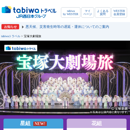
tabiwa
マイ
よくある
WESTER
by WESTER
ページ
質問
会員登録
悪天候、災害発生時等の遅延・運休についてのご案内
お知らせ
tabiwaトラベル
> 宝塚大劇場旅
星組
花組
NEW!