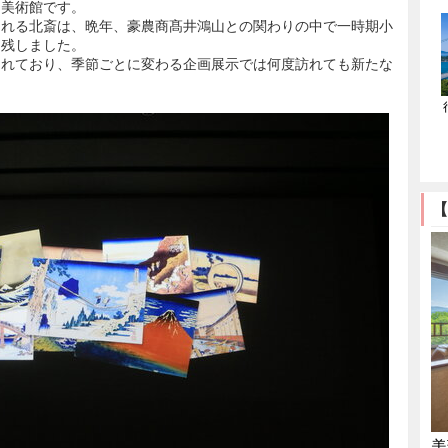
た美術館です。
られる北斎は、晩年、豪農商髙井鴻山との関わりの中で一時期小
を残しました。
されており、季節ごとに変わる企画展示では何度訪れても新たな
【
美