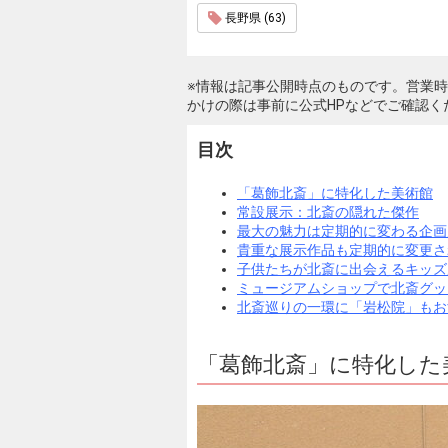
長野県 (63)
※情報は記事公開時点のものです。営業
かけの際は事前に公式HPなどでご確認く
目次
「葛飾北斎」に特化した美術館
常設展示：北斎の隠れた傑作
最大の魅力は定期的に変わる企画
貴重な展示作品も定期的に変更さ
子供たちが北斎に出会えるキッズ
ミュージアムショップで北斎グッ
北斎巡りの一環に「岩松院」もお
「葛飾北斎」に特化した