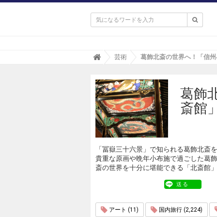

T
芸術
r
i
p
葛飾
a
(
斎館
ト
リ
パ
)
「冨嶽三十六景」で知られる葛飾北斎
貴重な原画や晩年小布施で過ごした葛
斎の世界を十分に堪能できる「北斎館
送る
アート (11)
国内旅行 (2,224)