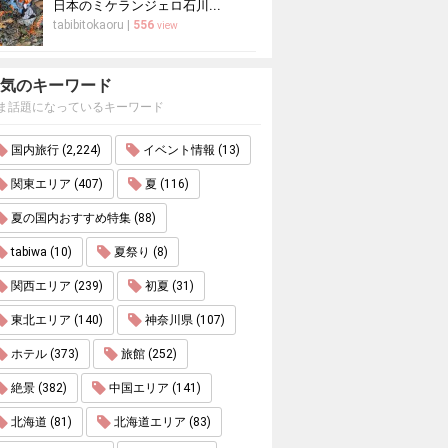
日本のミケランジェロ石川...
tabibitokaoru
|
556
view
気のキーワード
ま話題になっているキーワード
国内旅行 (2,224)
イベント情報 (13)
関東エリア (407)
夏 (116)
夏の国内おすすめ特集 (88)
tabiwa (10)
夏祭り (8)
関西エリア (239)
初夏 (31)
東北エリア (140)
神奈川県 (107)
ホテル (373)
旅館 (252)
絶景 (382)
中国エリア (141)
北海道 (81)
北海道エリア (83)