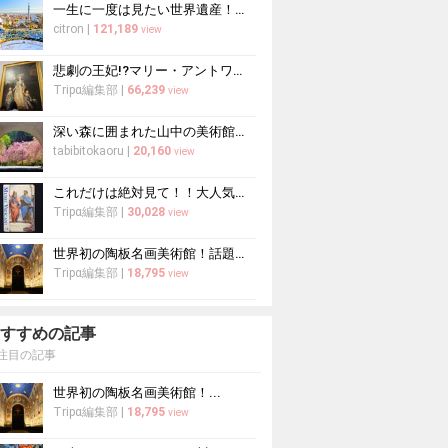
一生に一度は見たい世界遺産！スペインバルセロナのアントニ・ガウディ建築6選
citron
|
121,189
view
悲劇の王妃!?マリー・アントワネットの生涯を辿る
Tripα編集部
|
66,239
view
深い森に囲まれた山中の美術館！MIHO MUSEUMの魅力とは？
tabibitokaoru
|
20,160
view
これだけは絶対見て！！大人気のバチカン美術館の見逃せない厳選作品5選
Tripα編集部
|
30,028
view
世界初の陶板名画美術館！話題の大塚国際美術館が人を惹きつける魅力とは？
Tripα編集部
|
18,795
view
すすめの記事
注目の記事
世界初の陶板名画美術館！...
Tripα編集部
|
18,795
view