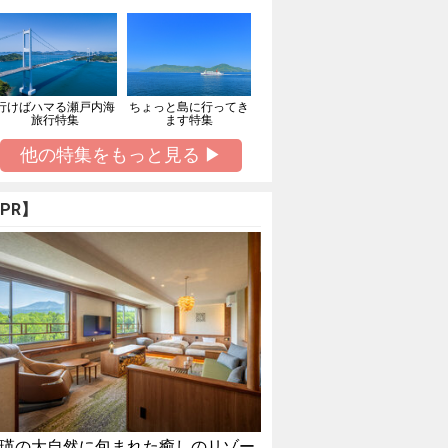
行けばハマる瀬戸内海
ちょっと島に行ってき
旅行特集
ます特集
他の特集をもっと見る ▶
PR】
瑛の大自然に包まれた癒しのリゾー