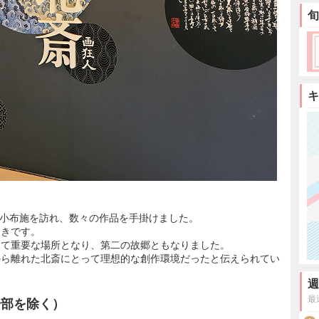
旬
キ
度、小布施を訪れ、数々の作品を手掛けました。
招きです。
して重要な場所となり、第二の故郷ともなりました。
から離れた北斎にとって理想的な創作環境だったと伝えられてい
週
最
一部を除く）