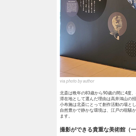
via
photo by author
北斎は晩年の83歳から90歳の間に4
滞在地として選んだ理由は高井鴻山の
小布施は北斎にとって創作活動の場と
自然豊かで静かな環境は、江戸の喧騒
ます。
撮影ができる貴重な美術館（