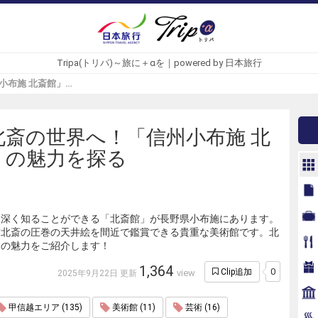
Tripa(トリパ)～旅に＋αを｜powered by 日本旅行
葛飾北斎の世界へ！「信州小布施 北斎館」の魅力を探る - Tripa(トリパ)
北斎の世界へ！「信州小布施 北
」の魅力を探る
を深く知ることができる「北斎館」が長野県小布施にあります。
飾北斎の圧巻の天井絵を間近で鑑賞できる貴重な美術館です。北
」の魅力をご紹介します！
1,364
0
Clip追加
view
2025年9月22日 更新
甲信越エリア (135)
美術館 (11)
芸術 (16)