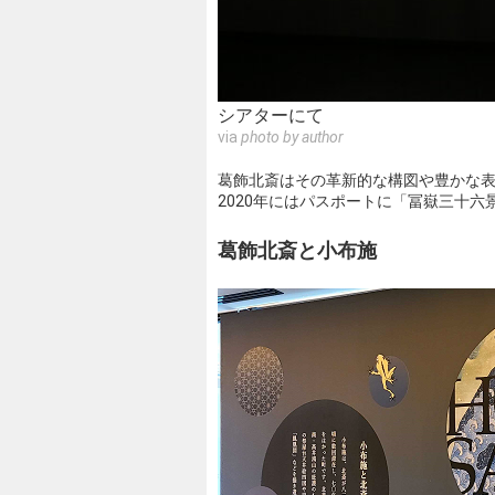
シアターにて
via
photo by author
葛飾北斎はその革新的な構図や豊かな
2020年にはパスポートに「冨嶽三十
葛飾北斎と小布施