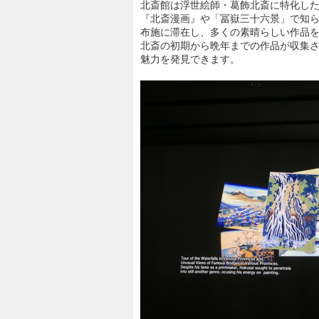
北斎館は浮世絵師・葛飾北斎に特化し
『北斎漫画』や「冨嶽三十六景」で知
布施に滞在し、多くの素晴らしい作品
北斎の初期から晩年までの作品が収集
魅力を発見できます。