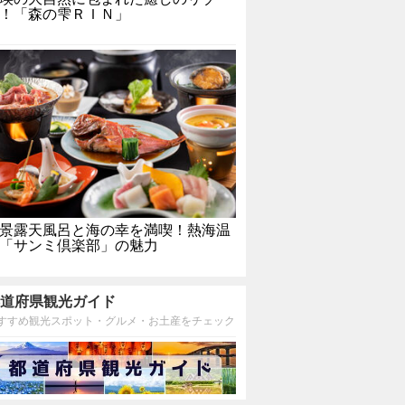
！「森の雫ＲＩＮ」
景露天風呂と海の幸を満喫！熱海温
「サンミ倶楽部」の魅力
道府県観光ガイド
すすめ観光スポット・グルメ・お土産をチェック