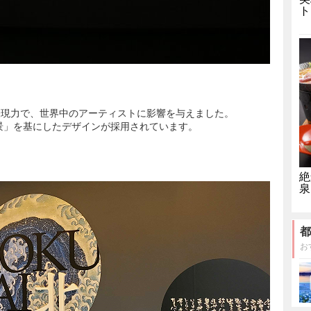
ト
表現力で、世界中のアーティストに影響を与えました。
六景」を基にしたデザインが採用されています。
絶
泉
都
お