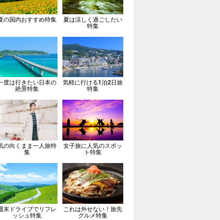
夏の国内おすすめ特集
夏は涼しく過ごしたい
特集
一度は行きたい日本の
気軽に行ける1泊2日旅
絶景特集
特集
気の向くまま一人旅特
女子旅に人気のスポッ
集
ト特集
週末ドライブでリフレ
これは外せない！旅先
ッシュ特集
グルメ特集